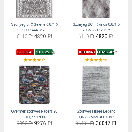
Szőnyeg BFC Selene 0,8/1,5
Szőnyeg BCF Kronos 0,8/1,5
9009 444 bézs
7035 333 szürke
4820 Ft
4820 Ft
6110 Ft
6110 Ft
ÚJDONSÁG
KEDVEZMÉNY
ÚJDONSÁG
KEDVEZMÉNY
Gyermekszőnyeg Racers 97
Szőnyeg Frisee Legend
1,0/1,65 szürke
1,6/2,3 M651A FTB67
9276 Ft
36047 Ft
9390 Ft
36491 Ft