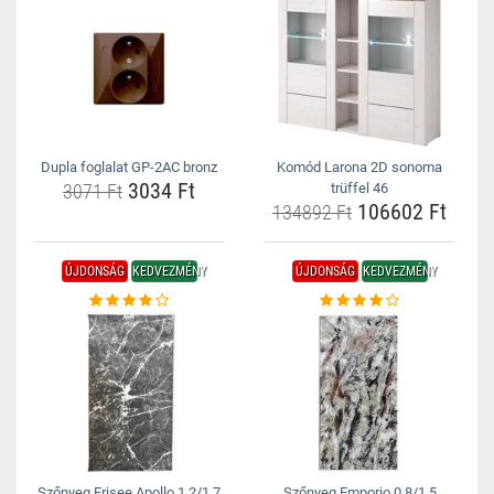
Dupla foglalat GP-2AC bronz
Komód Larona 2D sonoma
3034 Ft
3071 Ft
trüffel 46
106602 Ft
134892 Ft
ÚJDONSÁG
KEDVEZMÉNY
ÚJDONSÁG
KEDVEZMÉNY
Szőnyeg Frisee Apollo 1,2/1,7
Szőnyeg Emporio 0,8/1,5