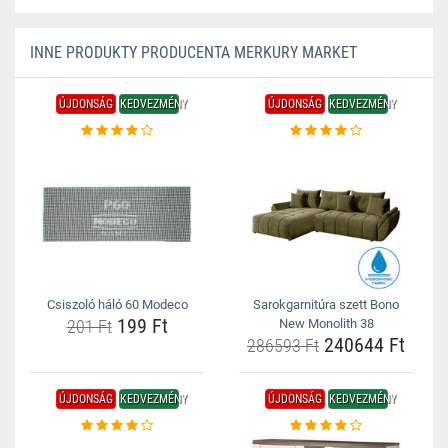
INNE PRODUKTY PRODUCENTA MERKURY MARKET
ÚJDONSÁG
KEDVEZMÉNY
ÚJDONSÁG
KEDVEZMÉNY
Csiszoló háló 60 Modeco
Sarokgarnitúra szett Bono
199 Ft
201 Ft
New Monolith 38
240644 Ft
286593 Ft
ÚJDONSÁG
KEDVEZMÉNY
ÚJDONSÁG
KEDVEZMÉNY