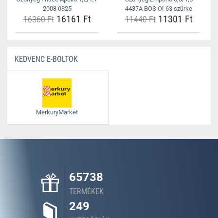
2008 0825
4437A BOS OI 63 szürke
16161 Ft
11301 Ft
16360 Ft
11440 Ft
KEDVENC E-BOLTOK
MerkuryMarket
65738
TERMÉKEK
249