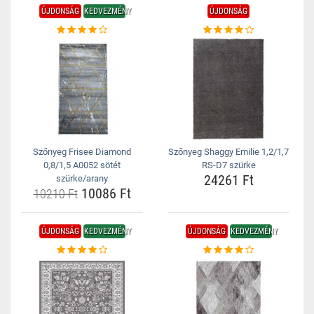
ÚJDONSÁG
KEDVEZMÉNY
ÚJDONSÁG
Szőnyeg Frisee Diamond
Szőnyeg Shaggy Emilie 1,2/1,7
0,8/1,5 A0052 sötét
RS-D7 szürke
24261 Ft
szürke/arany
10086 Ft
10210 Ft
ÚJDONSÁG
KEDVEZMÉNY
ÚJDONSÁG
KEDVEZMÉNY