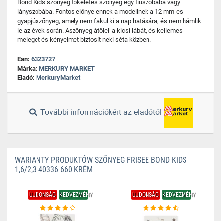
Bond Kids szőnyeg tökéletes szőnyeg egy fiúszobába vagy
lányszobába. Fontos előnye ennek a modellnek a 12 mm-es
gyapjúszőnyeg, amely nem fakul ki a nap hatására, és nem hámlik
le az évek során. Aszőnyeg átöleli a kicsi lábát, és kellemes
meleget és kényelmet biztosít neki séta közben.
Ean:
6323727
Márka:
MERKURY MARKET
Eladó:
MerkuryMarket
További információkért az eladótól
WARIANTY PRODUKTÓW SZŐNYEG FRISEE BOND KIDS
1,6/2,3 40336 660 KRÉM
ÚJDONSÁG
KEDVEZMÉNY
ÚJDONSÁG
KEDVEZMÉNY