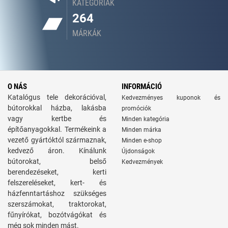
KATEGÓRIÁK
264
MÁRKÁK
O NÁS
INFORMÁCIÓ
Katalógus tele dekorációval,
Kedvezményes kuponok és
bútorokkal házba, lakásba
promóciók
vagy kertbe és
Minden kategória
építőanyagokkal. Termékeink a
Minden márka
vezető gyártóktól származnak,
Minden e-shop
kedvező áron. Kínálunk
Újdonságok
bútorokat, belső
Kedvezmények
berendezéseket, kerti
felszereléseket, kert- és
házfenntartáshoz szükséges
szerszámokat, traktorokat,
fűnyírókat, bozótvágókat és
még sok minden mást.