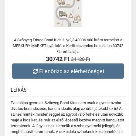
A Szőnyeg Frisee Bond Kids 1,6/2,3 40336 660 krém terméket a
MERKURY MARKET gyártótól a Kertifelszereles.hu oldalon 30742
Ft - ért találja.
30742 Ft
31120 Ft
Ellenőrizd az elérhetőséget
LEÍRÁS
Ez a bájos gyermek Szőnyeg Bond Kids nem csak a gyerekszoba
divatos berendezése, hanem ideális alap az őrült játékokhoz is! A
színes minták minden reggel az ágyból való felkelés után üdvözlik
majd a kicsiket, és már az első lépéstől kezdve meghitt hangulatot
teremtenek. A lágy színek kiemelik a szoba gyermeki jellegét, és
meghitt aurát teremtenek. A sokoldalú színeknek köszönhetően a