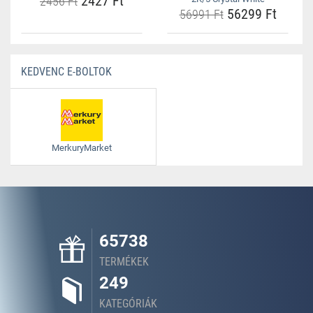
2427 Ft
2456 Ft
56299 Ft
56991 Ft
KEDVENC E-BOLTOK
MerkuryMarket
65738
TERMÉKEK
249
KATEGÓRIÁK