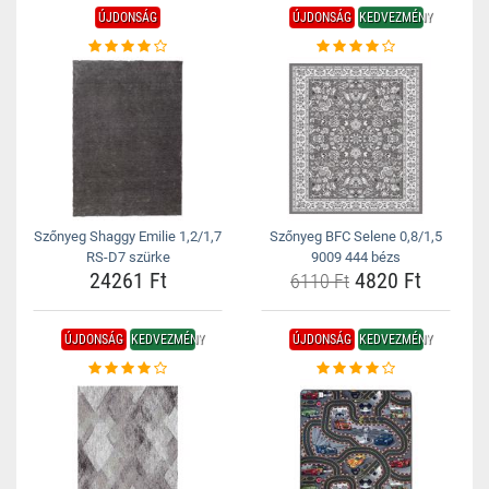
ÚJDONSÁG
ÚJDONSÁG
KEDVEZMÉNY
Szőnyeg Shaggy Emilie 1,2/1,7
Szőnyeg BFC Selene 0,8/1,5
RS-D7 szürke
9009 444 bézs
24261 Ft
4820 Ft
6110 Ft
ÚJDONSÁG
KEDVEZMÉNY
ÚJDONSÁG
KEDVEZMÉNY