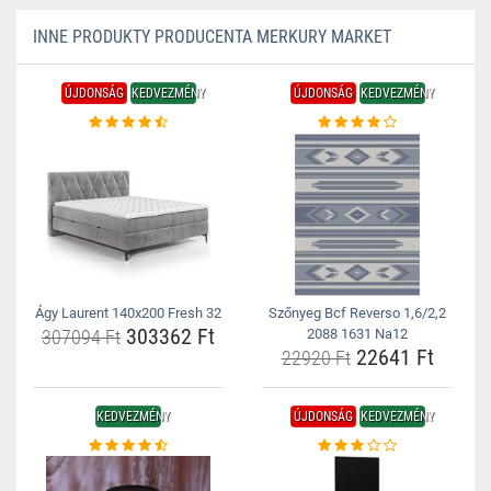
INNE PRODUKTY PRODUCENTA MERKURY MARKET
ÚJDONSÁG
KEDVEZMÉNY
ÚJDONSÁG
KEDVEZMÉNY
Ágy Laurent 140x200 Fresh 32
Szőnyeg Bcf Reverso 1,6/2,2
303362 Ft
307094 Ft
2088 1631 Na12
22641 Ft
22920 Ft
KEDVEZMÉNY
ÚJDONSÁG
KEDVEZMÉNY