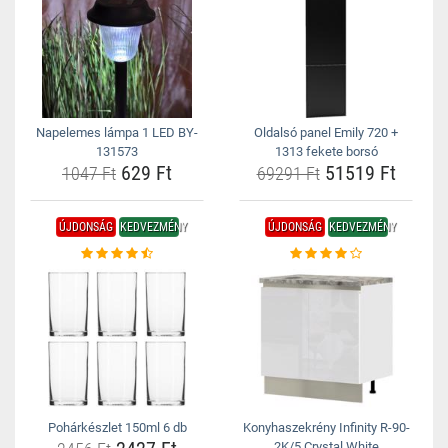
Napelemes lámpa 1 LED BY-
Oldalsó panel Emily 720 +
131573
1313 fekete borsó
629 Ft
51519 Ft
1047 Ft
69291 Ft
ÚJDONSÁG
KEDVEZMÉNY
ÚJDONSÁG
KEDVEZMÉNY
Pohárkészlet 150ml 6 db
Konyhaszekrény Infinity R-90-
2K/5 Crystal White