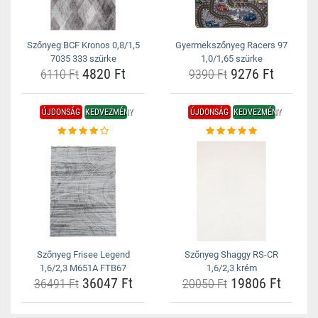
Szőnyeg BCF Kronos 0,8/1,5
Gyermekszőnyeg Racers 97
7035 333 szürke
1,0/1,65 szürke
4820 Ft
9276 Ft
6110 Ft
9390 Ft
ÚJDONSÁG
KEDVEZMÉNY
ÚJDONSÁG
KEDVEZMÉNY
Szőnyeg Frisee Legend
Szőnyeg Shaggy RS-CR
1,6/2,3 M651A FTB67
1,6/2,3 krém
36047 Ft
19806 Ft
36491 Ft
20050 Ft