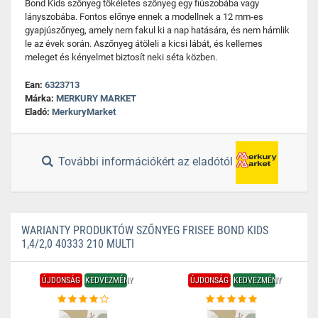
Bond Kids szőnyeg tökéletes szőnyeg egy fiúszobába vagy
lányszobába. Fontos előnye ennek a modellnek a 12 mm-es
gyapjúszőnyeg, amely nem fakul ki a nap hatására, és nem hámlik
le az évek során. Aszőnyeg átöleli a kicsi lábát, és kellemes
meleget és kényelmet biztosít neki séta közben.
Ean:
6323713
Márka:
MERKURY MARKET
Eladó:
MerkuryMarket
További információkért az eladótól
WARIANTY PRODUKTÓW SZŐNYEG FRISEE BOND KIDS
1,4/2,0 40333 210 MULTI
ÚJDONSÁG
KEDVEZMÉNY
ÚJDONSÁG
KEDVEZMÉNY