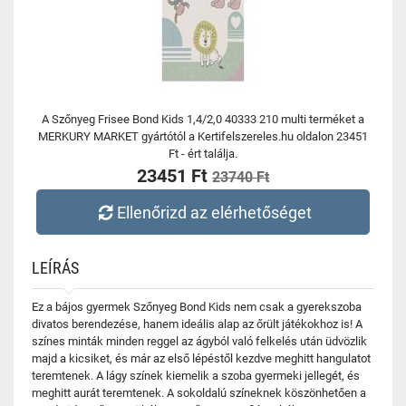
A Szőnyeg Frisee Bond Kids 1,4/2,0 40333 210 multi terméket a
MERKURY MARKET gyártótól a Kertifelszereles.hu oldalon 23451
Ft - ért találja.
23451 Ft
23740 Ft
Ellenőrizd az elérhetőséget
LEÍRÁS
Ez a bájos gyermek Szőnyeg Bond Kids nem csak a gyerekszoba
divatos berendezése, hanem ideális alap az őrült játékokhoz is! A
színes minták minden reggel az ágyból való felkelés után üdvözlik
majd a kicsiket, és már az első lépéstől kezdve meghitt hangulatot
teremtenek. A lágy színek kiemelik a szoba gyermeki jellegét, és
meghitt aurát teremtenek. A sokoldalú színeknek köszönhetően a