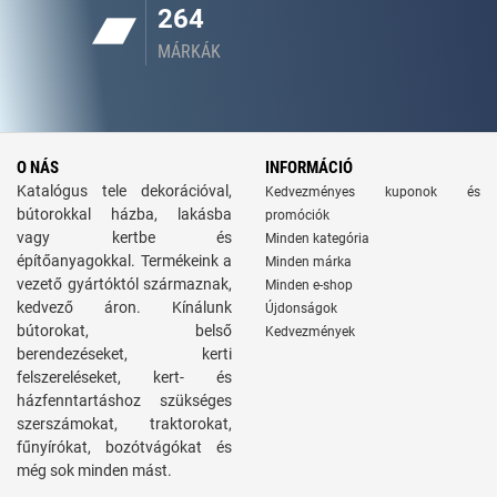
264
MÁRKÁK
O NÁS
INFORMÁCIÓ
Katalógus tele dekorációval,
Kedvezményes kuponok és
bútorokkal házba, lakásba
promóciók
vagy kertbe és
Minden kategória
építőanyagokkal. Termékeink a
Minden márka
vezető gyártóktól származnak,
Minden e-shop
kedvező áron. Kínálunk
Újdonságok
bútorokat, belső
Kedvezmények
berendezéseket, kerti
felszereléseket, kert- és
házfenntartáshoz szükséges
szerszámokat, traktorokat,
fűnyírókat, bozótvágókat és
még sok minden mást.