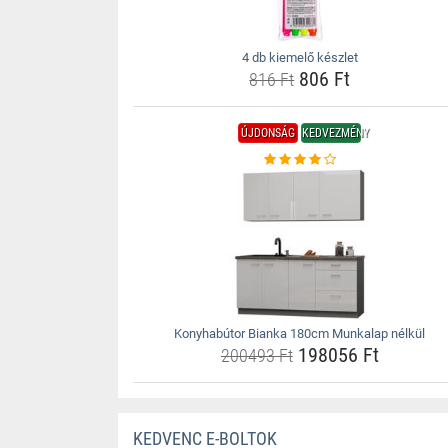
4 db kiemelő készlet
806 Ft
816 Ft
ÚJDONSÁG
KEDVEZMÉNY
Konyhabútor Bianka 180cm Munkalap nélkül
198056 Ft
200493 Ft
KEDVENC E-BOLTOK