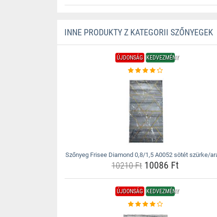
INNE PRODUKTY Z KATEGORII SZŐNYEGEK
ÚJDONSÁG
KEDVEZMÉNY
Szőnyeg Frisee Diamond 0,8/1,5 A0052 sötét szürke/ar
10086 Ft
10210 Ft
ÚJDONSÁG
KEDVEZMÉNY