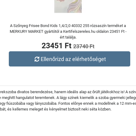
A Szőnyeg Frisee Bond Kids 1,4/2,0 40332 255 rózsaszín terméket a
MERKURY MARKET gyártótól a Kertifelszereles.hu oldalon 23451 Ft -
ért találja.
23451 Ft
23740 Ft
Ellenőrizd az elérhetőséget
kszoba divatos berendezése, hanem ideális alap az őrült játékokhoz is! A szín
ve meghitt hangulatot teremtenek. A lágy színek kiemelik a szoba gyermeki jelle
gy fiúszobába vagy lányszobába. Fontos előnye ennek a modellnek a 12 mm-es 
ábát, és kellemes meleget és kényelmet biztosít neki séta közben.