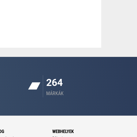
264
MÁRKÁK
OG
WEBHELYEK