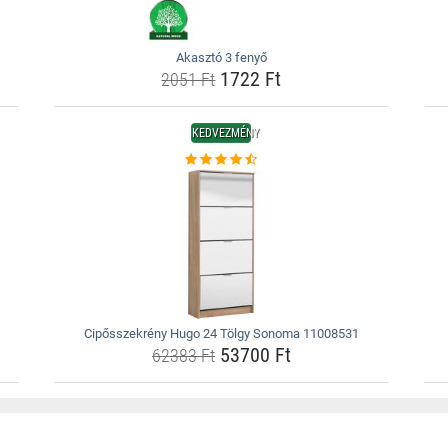
Akasztó 3 fenyő
1722 Ft
2051 Ft
KEDVEZMÉNY
Cipősszekrény Hugo 24 Tölgy Sonoma 11008531
53700 Ft
62383 Ft