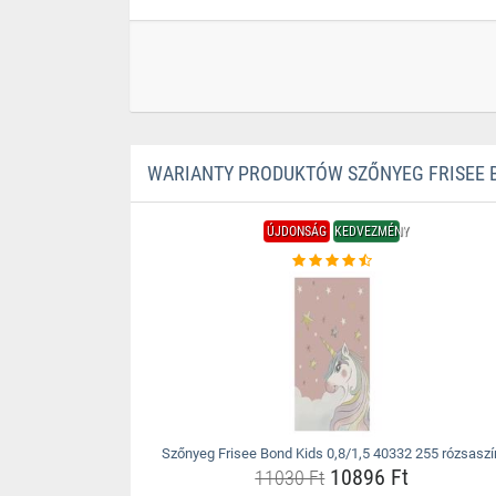
WARIANTY PRODUKTÓW SZŐNYEG FRISEE BO
ÚJDONSÁG
KEDVEZMÉNY
Szőnyeg Frisee Bond Kids 0,8/1,5 40332 255 rózsaszí
10896 Ft
11030 Ft