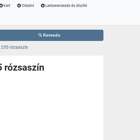
Kert
Ostatní
Lakberendezés és díszíté
Keresés
 255 rózsaszín
5 rózsaszín