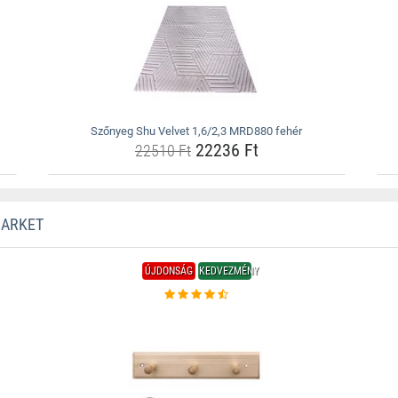
Szőnyeg Shu Velvet 1,6/2,3 MRD880 fehér
22236 Ft
22510 Ft
MARKET
ÚJDONSÁG
KEDVEZMÉNY