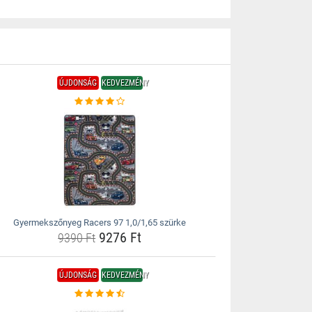
ÚJDONSÁG
KEDVEZMÉNY
Gyermekszőnyeg Racers 97 1,0/1,65 szürke
9276 Ft
9390 Ft
ÚJDONSÁG
KEDVEZMÉNY