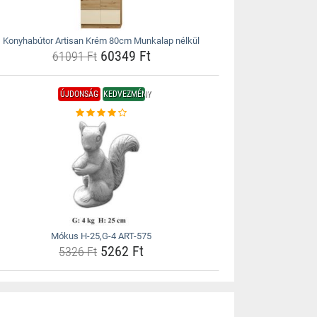
Konyhabútor Artisan Krém 80cm Munkalap nélkül
60349 Ft
61091 Ft
ÚJDONSÁG
KEDVEZMÉNY
Mókus H-25,G-4 ART-575
5262 Ft
5326 Ft