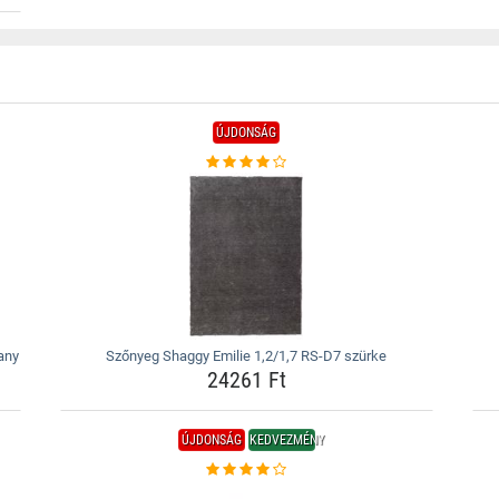
ÚJDONSÁG
any
Szőnyeg Shaggy Emilie 1,2/1,7 RS-D7 szürke
24261 Ft
ÚJDONSÁG
KEDVEZMÉNY