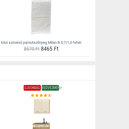
Kézi szövésű pamutszőnyeg Milan B 0,7/1,0 fehér
8465 Ft
8570 Ft
ÚJDONSÁG
KEDVEZMÉNY