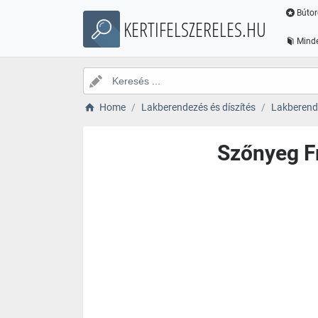
Bútor
KERTIFELSZERELES.HU
Minde
Home
Lakberendezés és díszítés
Lakberende
Szőnyeg Fr