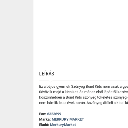
LEÍRÁS
Ez a bájos gyermek Szőnyeg Bond Kids nem csak a gyere
üdvözlik majd a kicsiket, és már az első lépéstől kezd
köszönhetően a Bond Kids szőnyeg tökéletes szőnyeg e
nem hámlik le az évek során. Aszőnyeg átöleli a kicsi l
Ean:
6323699
Márka:
MERKURY MARKET
Eladó:
MerkuryMarket