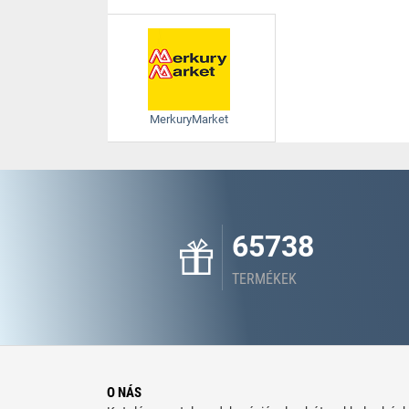
MerkuryMarket
65738
TERMÉKEK
O NÁS