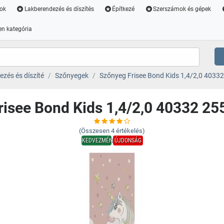
ok
Lakberendezés és díszítés
Építkezé
Szerszámok és gépek
n kategória
zés és díszíté
Szőnyegek
Szőnyeg Frisee Bond Kids 1,4/2,0 40332
isee Bond Kids 1,4/2,0 40332 25
(Összesen
4
értékelés)
KEDVEZMÉNY
ÚJDONSÁG