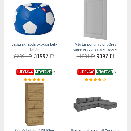
Babzsák labda öko-bőr kék-
Ajtó Emporium Light Grey
fehér
Stone 50/72 D1D/50 W2/50
31997 Ft
9397 Ft
32391 Ft
11891 Ft
ÚJDONSÁG
KEDVEZMÉNY
ÚJDONSÁG
KEDVEZMÉNY
Komód Malwa W5 tölgy
Sarokgarnitúra szett Toscania