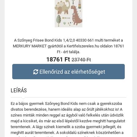
A Szőnyeg Frisee Bond Kids 1,4/2,0 40330 661 multi terméket a
MERKURY MARKET gyártótól a Kertifelszereles.hu oldalon 18761
Ft - ért találja.
18761 Ft
23740 Ft
Ellenőrizd az elérhetőséget
LEÍRÁS
Ez a bájos gyermek Szőnyeg Bond Kids nem csak a gyerekszoba
divatos berendezése, hanem ideális alap az őrült játékokhoz is! A
színes minták minden reggel az ágyból való felkelés után üdvözlik
majd a kicsiket, és már az első lépéstől kezdve meghitt hangulatot
teremtenek. A lágy színek kiemelik a szoba gyermeki jellegét, és
meghitt aurát teremtenek. A sokoldalú színeknek köszönhetően a