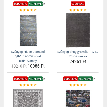
ÚJDONSÁG
KEDVEZMÉNY
ÚJDONSÁG
Szőnyeg Frisee Diamond
Szőnyeg Shaggy Emilie 1,2/1,7
0,8/1,5 A0052 sötét
RS-D7 szürke
24261 Ft
szürke/arany
10086 Ft
10210 Ft
ÚJDONSÁG
KEDVEZMÉNY
ÚJDONSÁG
KEDVEZMÉNY