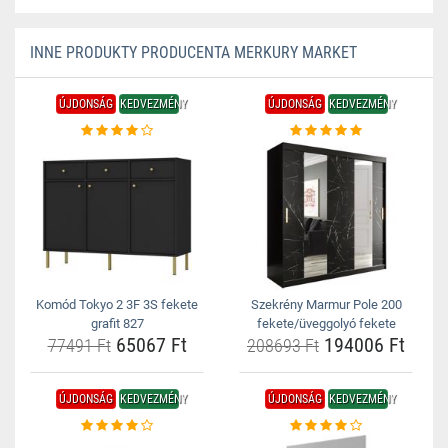
INNE PRODUKTY PRODUCENTA MERKURY MARKET
ÚJDONSÁG
KEDVEZMÉNY
ÚJDONSÁG
KEDVEZMÉNY
Komód Tokyo 2 3F 3S fekete
Szekrény Marmur Pole 200
grafit 827
fekete/üveggolyó fekete
65067 Ft
194006 Ft
77491 Ft
208693 Ft
ÚJDONSÁG
KEDVEZMÉNY
ÚJDONSÁG
KEDVEZMÉNY