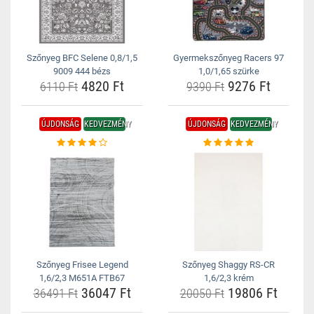
Szőnyeg BFC Selene 0,8/1,5
Gyermekszőnyeg Racers 97
9009 444 bézs
1,0/1,65 szürke
4820 Ft
9276 Ft
6110 Ft
9390 Ft
ÚJDONSÁG
KEDVEZMÉNY
ÚJDONSÁG
KEDVEZMÉNY
Szőnyeg Frisee Legend
Szőnyeg Shaggy RS-CR
1,6/2,3 M651A FTB67
1,6/2,3 krém
36047 Ft
19806 Ft
36491 Ft
20050 Ft