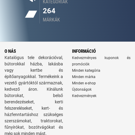
KATEGÓRIÁK
264
MÁRKÁK
O NÁS
INFORMÁCIÓ
Katalógus tele dekorációval,
Kedvezményes kuponok és
bútorokkal házba, lakásba
promóciók
vagy kertbe és
Minden kategória
építőanyagokkal. Termékeink a
Minden márka
vezető gyártóktól származnak,
Minden e-shop
kedvező áron. Kínálunk
Újdonságok
bútorokat, belső
Kedvezmények
berendezéseket, kerti
felszereléseket, kert- és
házfenntartáshoz szükséges
szerszámokat, traktorokat,
fűnyírókat, bozótvágókat és
még sok minden mást.