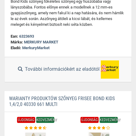
Bond Kids szőnyeg tökéletes szőnyeg egy fiúszobába vagy
lányszobába. Fontos előnye ennek a modellnek a 12 mm-es
gyapjúszőnyeg, amely nem fakul ki a nap hatására, és nem hámlik
le az évek során. Aszőnyeg átöleli a kicsi lábát, és kellemes
meleget és kényelmet biztosít neki séta közben.
Ean:
6323693
Márka:
MERKURY MARKET
Eladó:
MerkuryMarket
További információkért az eladótól
WARIANTY PRODUKTÓW SZŐNYEG FRISEE BOND KIDS
1,4/2,0 40330 661 MULTI
ÚJDONSÁG
KEDVEZMÉNY
ÚJDONSÁG
KEDVEZMÉNY