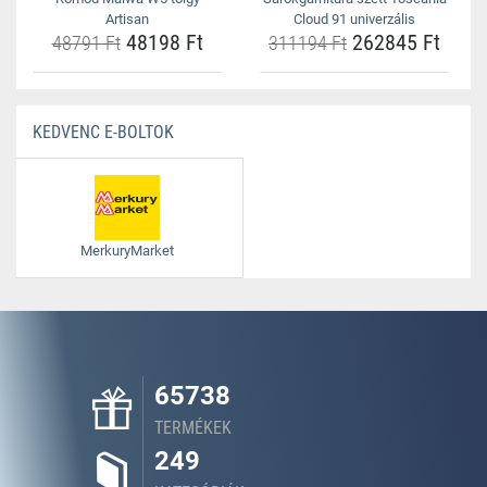
Artisan
Cloud 91 univerzális
48198 Ft
262845 Ft
48791 Ft
311194 Ft
KEDVENC E-BOLTOK
MerkuryMarket
65738
TERMÉKEK
249