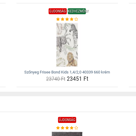
ÚJDONSÁG
KEDVEZMÉNY
Szőnyeg Frisee Bond Kids 1,4/2,0 40339 660 krém
23451 Ft
23740 Ft
ÚJDONSÁG