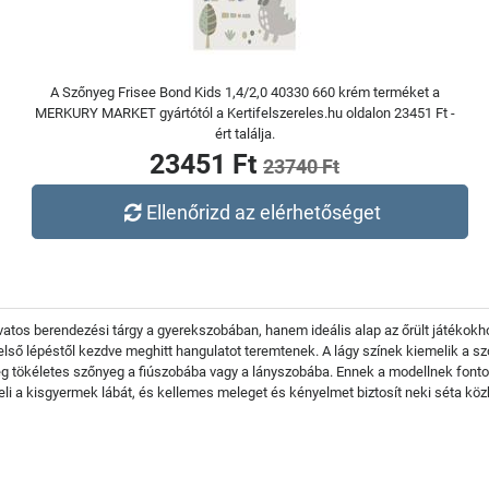
A Szőnyeg Frisee Bond Kids 1,4/2,0 40330 660 krém terméket a
MERKURY MARKET gyártótól a Kertifelszereles.hu oldalon 23451 Ft -
ért találja.
23451 Ft
23740 Ft
Ellenőrizd az elérhetőséget
os berendezési tárgy a gyerekszobában, hanem ideális alap az őrült játékokhoz
első lépéstől kezdve meghitt hangulatot teremtenek. A lágy színek kiemelik a sz
 tökéletes szőnyeg a fiúszobába vagy a lányszobába. Ennek a modellnek fontos
leli a kisgyermek lábát, és kellemes meleget és kényelmet biztosít neki séta köz