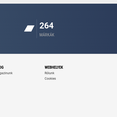
264
MÁRKÁK
OG
WEBHELYEK
gazinunk
Rólunk
Cookies