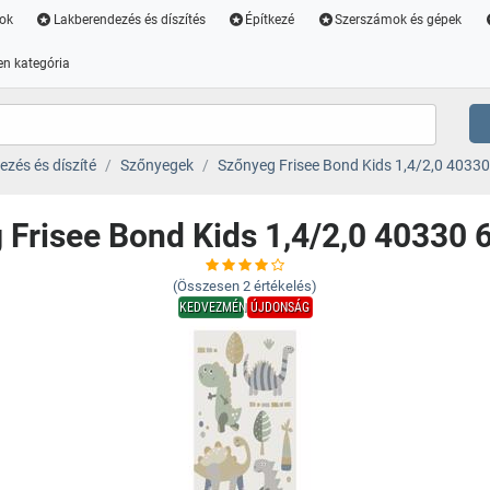
ok
Lakberendezés és díszítés
Építkezé
Szerszámok és gépek
n kategória
zés és díszíté
Szőnyegek
Szőnyeg Frisee Bond Kids 1,4/2,0 4033
 Frisee Bond Kids 1,4/2,0 40330 
(Összesen
2
értékelés)
KEDVEZMÉNY
ÚJDONSÁG