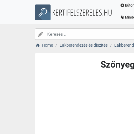
Bútor
KERTIFELSZERELES.HU
Minde
Home
Lakberendezés és díszítés
Lakberende
Szőnyeg