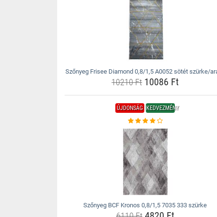
Szőnyeg Frisee Diamond 0,8/1,5 A0052 sötét szürke/ar
10086 Ft
10210 Ft
ÚJDONSÁG
KEDVEZMÉNY
Szőnyeg BCF Kronos 0,8/1,5 7035 333 szürke
4820 Ft
6110 Ft