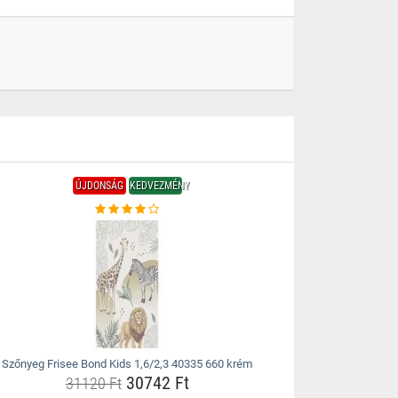
ÚJDONSÁG
KEDVEZMÉNY
Szőnyeg Frisee Bond Kids 1,6/2,3 40335 660 krém
30742 Ft
31120 Ft