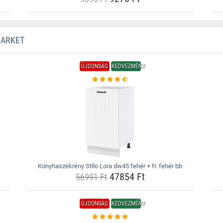
MARKET
ÚJDONSÁG
KEDVEZMÉNY
Konyhaszekrény Stilo Lora dw45 fehér + fr. fehér bb
47854 Ft
56991 Ft
ÚJDONSÁG
KEDVEZMÉNY