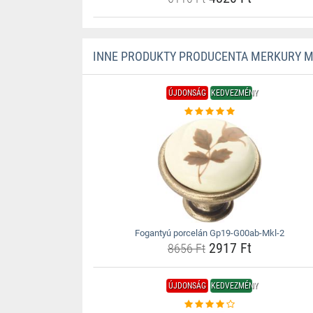
INNE PRODUKTY PRODUCENTA MERKURY 
ÚJDONSÁG
KEDVEZMÉNY
Fogantyú porcelán Gp19-G00ab-Mkl-2
2917 Ft
8656 Ft
ÚJDONSÁG
KEDVEZMÉNY