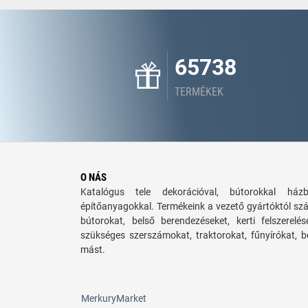
65738
TERMÉKEK
O NÁS
Katalógus tele dekorációval, bútorokkal há
építőanyagokkal. Termékeink a vezető gyártóktól sz
bútorokat, belső berendezéseket, kerti felszerelé
szükséges szerszámokat, traktorokat, fűnyírókat,
mást.
MerkuryMarket