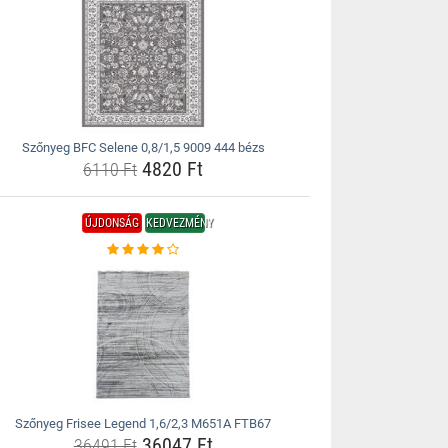
Szőnyeg BFC Selene 0,8/1,5 9009 444 bézs
4820 Ft
6110 Ft
ÚJDONSÁG
KEDVEZMÉNY
Szőnyeg Frisee Legend 1,6/2,3 M651A FTB67
36047 Ft
36491 Ft