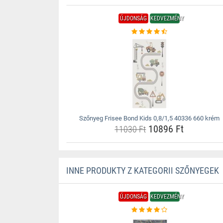
ÚJDONSÁG
KEDVEZMÉNY
Szőnyeg Frisee Bond Kids 0,8/1,5 40336 660 krém
10896 Ft
11030 Ft
INNE PRODUKTY Z KATEGORII SZŐNYEGEK
ÚJDONSÁG
KEDVEZMÉNY