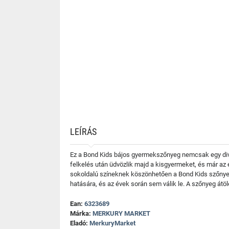
LEÍRÁS
Ez a Bond Kids bájos gyermekszőnyeg nemcsak egy divat
felkelés után üdvözlik majd a kisgyermeket, és már az 
sokoldalú színeknek köszönhetően a Bond Kids szőnyeg
hatására, és az évek során sem válik le. A szőnyeg átö
Ean:
6323689
Márka:
MERKURY MARKET
Eladó:
MerkuryMarket