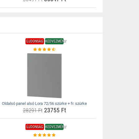
ÚJDONSÁG
KEDVEZMÉNY
Oldalsó panel alsó Lora 72/56 szürke + fr. szürke
23755 Ft
28291 Ft
ÚJDONSÁG
KEDVEZMÉNY