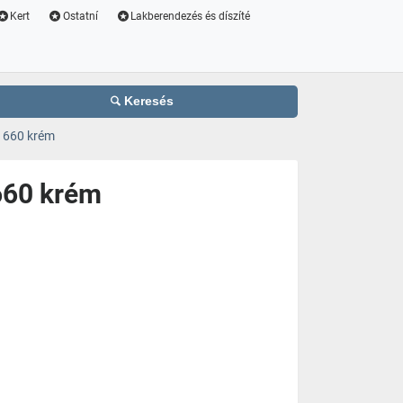
Kert
Ostatní
Lakberendezés és díszíté
Keresés
0 660 krém
660 krém