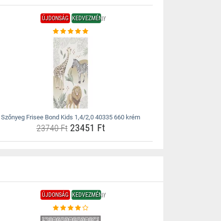
ÚJDONSÁG
KEDVEZMÉNY
Szőnyeg Frisee Bond Kids 1,4/2,0 40335 660 krém
23451 Ft
23740 Ft
ÚJDONSÁG
KEDVEZMÉNY