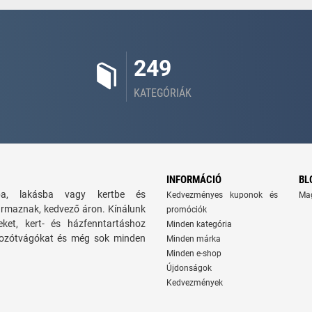
249
KATEGÓRIÁK
INFORMÁCIÓ
BL
zba, lakásba vagy kertbe és
Kedvezményes kuponok és
Ma
ármaznak, kedvező áron. Kínálunk
promóciók
seket, kert- és házfenntartáshoz
Minden kategória
 bozótvágókat és még sok minden
Minden márka
Minden e-shop
Újdonságok
Kedvezmények