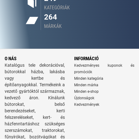
KATEGÓRIÁK
264
MÁRKÁK
O NÁS
INFORMÁCIÓ
Katalógus tele dekorációval,
Kedvezményes kuponok és
bútorokkal házba, lakásba
promóciók
vagy kertbe és
Minden kategória
építőanyagokkal. Termékeink a
Minden márka
vezető gyártóktól származnak,
Minden e-shop
kedvező áron. Kínálunk
Újdonságok
bútorokat, belső
Kedvezmények
berendezéseket, kerti
felszereléseket, kert- és
házfenntartáshoz szükséges
szerszámokat, traktorokat,
fűnyírókat, bozótvágókat és