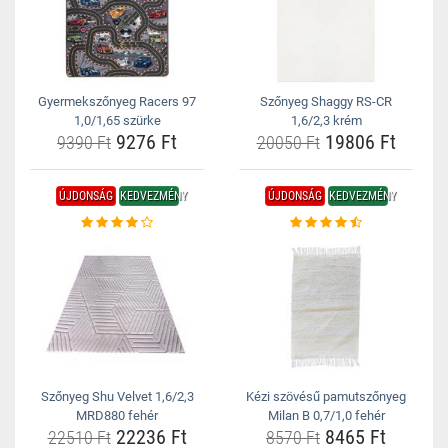
Gyermekszőnyeg Racers 97
Szőnyeg Shaggy RS-CR
1,0/1,65 szürke
1,6/2,3 krém
9276 Ft
19806 Ft
9390 Ft
20050 Ft
ÚJDONSÁG
KEDVEZMÉNY
ÚJDONSÁG
KEDVEZMÉNY
Szőnyeg Shu Velvet 1,6/2,3
Kézi szövésű pamutszőnyeg
MRD880 fehér
Milan B 0,7/1,0 fehér
22236 Ft
8465 Ft
22510 Ft
8570 Ft