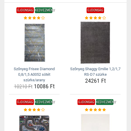
ÚJDONSÁG
KEDVEZMÉNY
ÚJDONSÁG
Szőnyeg Frisee Diamond
Szőnyeg Shaggy Emilie 1,2/1,7
0,8/1,5 A0052 sötét
RS-D7 szürke
24261 Ft
szürke/arany
10086 Ft
10210 Ft
ÚJDONSÁG
KEDVEZMÉNY
ÚJDONSÁG
KEDVEZMÉNY