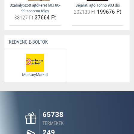
Szabályozott ajtókeret 60J 80-
Bejárati ajtó Torino 90J dió
199676 Ft
99 sonoma tölgy
202133 Ft
37664 Ft
38127 Ft
KEDVENC E-BOLTOK
MerkuryMarket
65738
TERMÉKEK
249