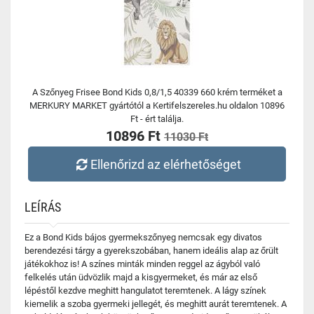
A Szőnyeg Frisee Bond Kids 0,8/1,5 40339 660 krém terméket a
MERKURY MARKET gyártótól a Kertifelszereles.hu oldalon 10896
Ft - ért találja.
10896 Ft
11030 Ft
Ellenőrizd az elérhetőséget
LEÍRÁS
Ez a Bond Kids bájos gyermekszőnyeg nemcsak egy divatos
berendezési tárgy a gyerekszobában, hanem ideális alap az őrült
játékokhoz is! A színes minták minden reggel az ágyból való
felkelés után üdvözlik majd a kisgyermeket, és már az első
lépéstől kezdve meghitt hangulatot teremtenek. A lágy színek
kiemelik a szoba gyermeki jellegét, és meghitt aurát teremtenek. A