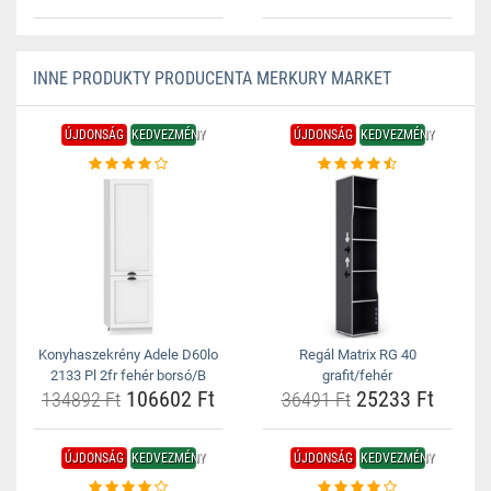
INNE PRODUKTY PRODUCENTA MERKURY MARKET
ÚJDONSÁG
KEDVEZMÉNY
ÚJDONSÁG
KEDVEZMÉNY
Konyhaszekrény Adele D60lo
Regál Matrix RG 40
2133 Pl 2fr fehér borsó/B
grafit/fehér
106602 Ft
25233 Ft
134892 Ft
36491 Ft
ÚJDONSÁG
KEDVEZMÉNY
ÚJDONSÁG
KEDVEZMÉNY