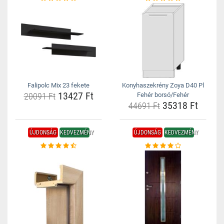
Falipolc Mix 23 fekete
Konyhaszekrény Zoya D40 Pl
13427 Ft
20091 Ft
Fehér borsó/Fehér
35318 Ft
44691 Ft
ÚJDONSÁG
KEDVEZMÉNY
ÚJDONSÁG
KEDVEZMÉNY