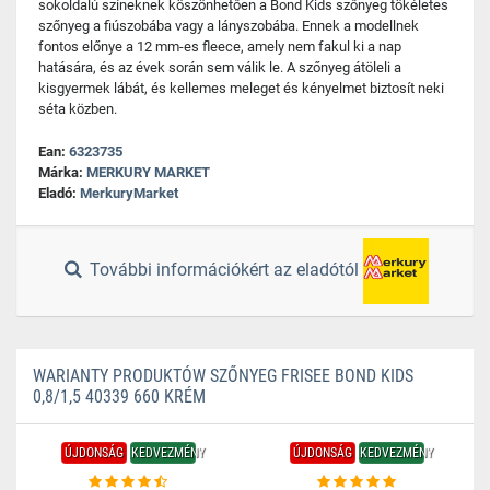
sokoldalú színeknek köszönhetően a Bond Kids szőnyeg tökéletes
szőnyeg a fiúszobába vagy a lányszobába. Ennek a modellnek
fontos előnye a 12 mm-es fleece, amely nem fakul ki a nap
hatására, és az évek során sem válik le. A szőnyeg átöleli a
kisgyermek lábát, és kellemes meleget és kényelmet biztosít neki
séta közben.
Ean:
6323735
Márka:
MERKURY MARKET
Eladó:
MerkuryMarket
További információkért az eladótól
WARIANTY PRODUKTÓW SZŐNYEG FRISEE BOND KIDS
0,8/1,5 40339 660 KRÉM
ÚJDONSÁG
KEDVEZMÉNY
ÚJDONSÁG
KEDVEZMÉNY