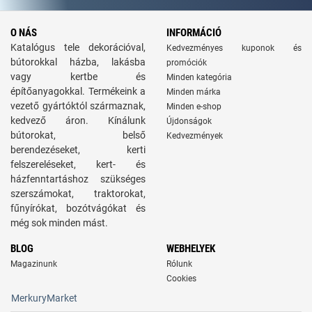
O NÁS
INFORMÁCIÓ
Katalógus tele dekorációval,
Kedvezményes kuponok és
bútorokkal házba, lakásba
promóciók
vagy kertbe és
Minden kategória
építőanyagokkal. Termékeink a
Minden márka
vezető gyártóktól származnak,
Minden e-shop
kedvező áron. Kínálunk
Újdonságok
bútorokat, belső
Kedvezmények
berendezéseket, kerti
felszereléseket, kert- és
házfenntartáshoz szükséges
szerszámokat, traktorokat,
fűnyírókat, bozótvágókat és
még sok minden mást.
BLOG
WEBHELYEK
Magazinunk
Rólunk
Cookies
MerkuryMarket