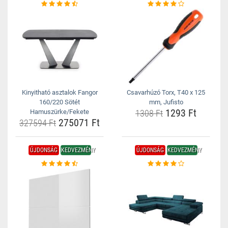
Kinyitható asztalok Fangor
Csavarhúzó Torx, T40 x 125
160/220 Sötét
mm, Jufisto
1293 Ft
Hamuszürke/Fekete
1308 Ft
275071 Ft
327594 Ft
ÚJDONSÁG
KEDVEZMÉNY
ÚJDONSÁG
KEDVEZMÉNY