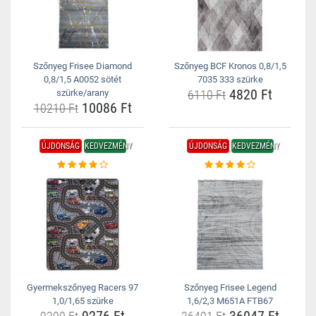
Szőnyeg Frisee Diamond
Szőnyeg BCF Kronos 0,8/1,5
0,8/1,5 A0052 sötét
7035 333 szürke
4820 Ft
szürke/arany
6110 Ft
10086 Ft
10210 Ft
ÚJDONSÁG
KEDVEZMÉNY
ÚJDONSÁG
KEDVEZMÉNY
Gyermekszőnyeg Racers 97
Szőnyeg Frisee Legend
1,0/1,65 szürke
1,6/2,3 M651A FTB67