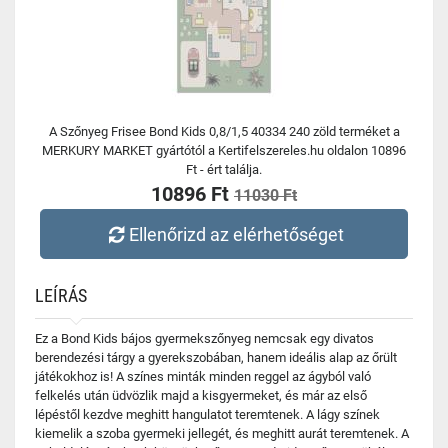
A Szőnyeg Frisee Bond Kids 0,8/1,5 40334 240 zöld terméket a
MERKURY MARKET gyártótól a Kertifelszereles.hu oldalon 10896
Ft - ért találja.
10896 Ft
11030 Ft
Ellenőrizd az elérhetőséget
LEÍRÁS
Ez a Bond Kids bájos gyermekszőnyeg nemcsak egy divatos
berendezési tárgy a gyerekszobában, hanem ideális alap az őrült
játékokhoz is! A színes minták minden reggel az ágyból való
felkelés után üdvözlik majd a kisgyermeket, és már az első
lépéstől kezdve meghitt hangulatot teremtenek. A lágy színek
kiemelik a szoba gyermeki jellegét, és meghitt aurát teremtenek. A