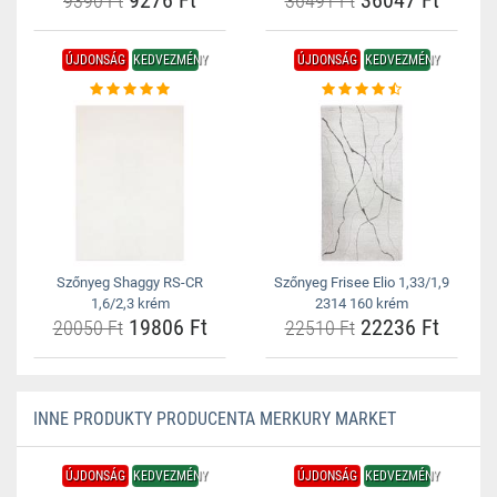
9276 Ft
36047 Ft
9390 Ft
36491 Ft
ÚJDONSÁG
KEDVEZMÉNY
ÚJDONSÁG
KEDVEZMÉNY
Szőnyeg Shaggy RS-CR
Szőnyeg Frisee Elio 1,33/1,9
1,6/2,3 krém
2314 160 krém
19806 Ft
22236 Ft
20050 Ft
22510 Ft
INNE PRODUKTY PRODUCENTA MERKURY MARKET
ÚJDONSÁG
KEDVEZMÉNY
ÚJDONSÁG
KEDVEZMÉNY