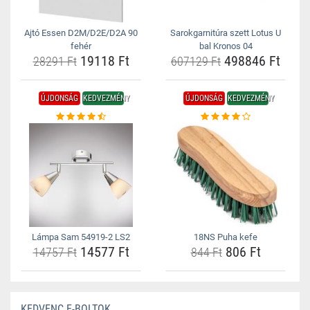
Ajtó Essen D2M/D2E/D2A 90
Sarokgarnitúra szett Lotus U
fehér
bal Kronos 04
19118 Ft
498846 Ft
28291 Ft
607129 Ft
ÚJDONSÁG
KEDVEZMÉNY
ÚJDONSÁG
KEDVEZMÉNY
Lámpa Sam 54919-2 LS2
18NS Puha kefe
14577 Ft
806 Ft
14757 Ft
844 Ft
KEDVENC E-BOLTOK