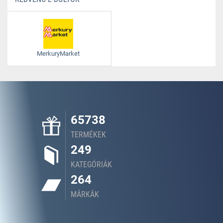
MerkuryMarket
65738
TERMÉKEK
249
KATEGÓRIÁK
264
MÁRKÁK