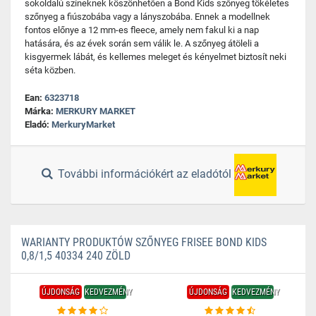
sokoldalú színeknek köszönhetően a Bond Kids szőnyeg tökéletes
szőnyeg a fiúszobába vagy a lányszobába. Ennek a modellnek
fontos előnye a 12 mm-es fleece, amely nem fakul ki a nap
hatására, és az évek során sem válik le. A szőnyeg átöleli a
kisgyermek lábát, és kellemes meleget és kényelmet biztosít neki
séta közben.
Ean:
6323718
Márka:
MERKURY MARKET
Eladó:
MerkuryMarket
További információkért az eladótól
WARIANTY PRODUKTÓW SZŐNYEG FRISEE BOND KIDS
0,8/1,5 40334 240 ZÖLD
ÚJDONSÁG
KEDVEZMÉNY
ÚJDONSÁG
KEDVEZMÉNY