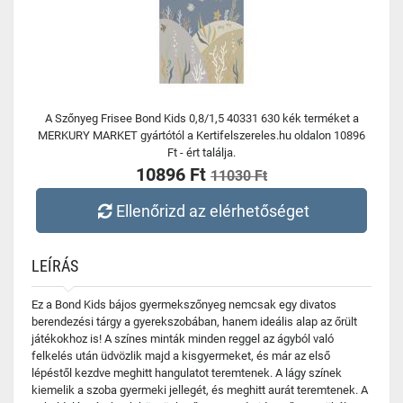
A Szőnyeg Frisee Bond Kids 0,8/1,5 40331 630 kék terméket a
MERKURY MARKET gyártótól a Kertifelszereles.hu oldalon 10896
Ft - ért találja.
10896 Ft
11030 Ft
Ellenőrizd az elérhetőséget
LEÍRÁS
Ez a Bond Kids bájos gyermekszőnyeg nemcsak egy divatos
berendezési tárgy a gyerekszobában, hanem ideális alap az őrült
játékokhoz is! A színes minták minden reggel az ágyból való
felkelés után üdvözlik majd a kisgyermeket, és már az első
lépéstől kezdve meghitt hangulatot teremtenek. A lágy színek
kiemelik a szoba gyermeki jellegét, és meghitt aurát teremtenek. A