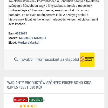
sokoldalú színeknek köszönhetően a Bond Kids szőnyeg tökéletes
szőnyeg a fiúszobába vagy a lányszobába. Ennek a modellnek
fontos előnye a 12 mm-es fleece, amely nem fakul ki a nap
hatására, és az évek során sem válik le. A szőnyeg átöleli a
kisgyermek lábát, és kellemes meleget és kényelmet biztosít neki
séta közben.
Ean:
6323695
Márka:
MERKURY MARKET
Eladó:
MerkuryMarket
További információkért az eladótól
WARIANTY PRODUKTÓW SZŐNYEG FRISEE BOND KIDS
0,8/1,5 40331 630 KÉK
ÚJDONSÁG
KEDVEZMÉNY