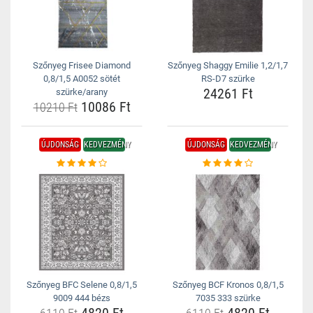
Szőnyeg Frisee Diamond
Szőnyeg Shaggy Emilie 1,2/1,7
0,8/1,5 A0052 sötét
RS-D7 szürke
24261 Ft
szürke/arany
10086 Ft
10210 Ft
ÚJDONSÁG
KEDVEZMÉNY
ÚJDONSÁG
KEDVEZMÉNY
Szőnyeg BFC Selene 0,8/1,5
Szőnyeg BCF Kronos 0,8/1,5
9009 444 bézs
7035 333 szürke