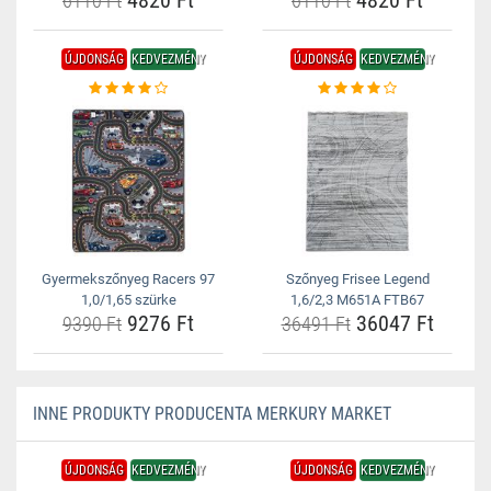
4820 Ft
4820 Ft
6110 Ft
6110 Ft
ÚJDONSÁG
KEDVEZMÉNY
ÚJDONSÁG
KEDVEZMÉNY
Gyermekszőnyeg Racers 97
Szőnyeg Frisee Legend
1,0/1,65 szürke
1,6/2,3 M651A FTB67
9276 Ft
36047 Ft
9390 Ft
36491 Ft
INNE PRODUKTY PRODUCENTA MERKURY MARKET
ÚJDONSÁG
KEDVEZMÉNY
ÚJDONSÁG
KEDVEZMÉNY