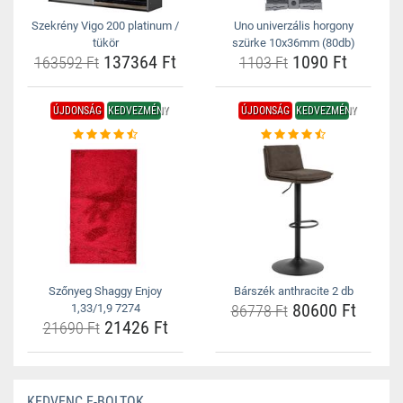
Szekrény Vigo 200 platinum /
Uno univerzális horgony
tükör
szürke 10x36mm (80db)
137364 Ft
1090 Ft
163592 Ft
1103 Ft
ÚJDONSÁG
KEDVEZMÉNY
ÚJDONSÁG
KEDVEZMÉNY
Szőnyeg Shaggy Enjoy
Bárszék anthracite 2 db
80600 Ft
1,33/1,9 7274
86778 Ft
21426 Ft
21690 Ft
KEDVENC E-BOLTOK