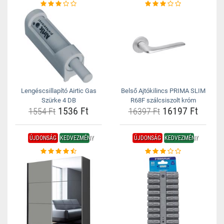
Lengéscsillapító Airtic Gas
Belső Ajtókilincs PRIMA SLIM
Szürke 4 DB
R68F szálcsiszolt króm
1536 Ft
16197 Ft
1554 Ft
16397 Ft
ÚJDONSÁG
KEDVEZMÉNY
ÚJDONSÁG
KEDVEZMÉNY