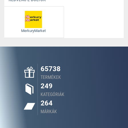
MerkuryMarket
65738
TERMÉKEK
249
KATEGÓRIÁK
264
MÁRKÁK