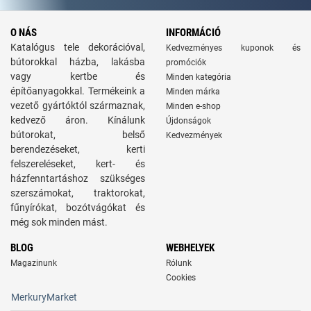
O NÁS
INFORMÁCIÓ
Katalógus tele dekorációval,
Kedvezményes kuponok és
bútorokkal házba, lakásba
promóciók
vagy kertbe és
Minden kategória
építőanyagokkal. Termékeink a
Minden márka
vezető gyártóktól származnak,
Minden e-shop
kedvező áron. Kínálunk
Újdonságok
bútorokat, belső
Kedvezmények
berendezéseket, kerti
felszereléseket, kert- és
házfenntartáshoz szükséges
szerszámokat, traktorokat,
fűnyírókat, bozótvágókat és
még sok minden mást.
BLOG
WEBHELYEK
Magazinunk
Rólunk
Cookies
MerkuryMarket