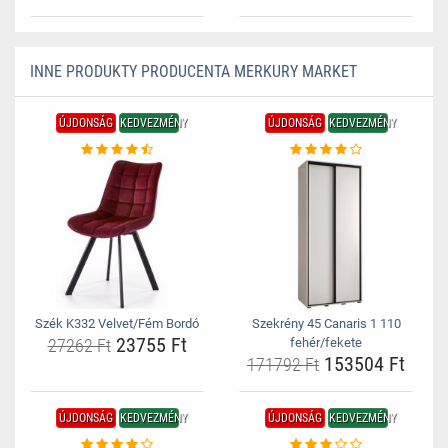
INNE PRODUKTY PRODUCENTA MERKURY MARKET
ÚJDONSÁG
KEDVEZMÉNY
ÚJDONSÁG
KEDVEZMÉNY
Szék K332 Velvet/Fém Bordó
Szekrény 45 Canaris 1 110
23755 Ft
27262 Ft
fehér/fekete
153504 Ft
171792 Ft
ÚJDONSÁG
KEDVEZMÉNY
ÚJDONSÁG
KEDVEZMÉNY