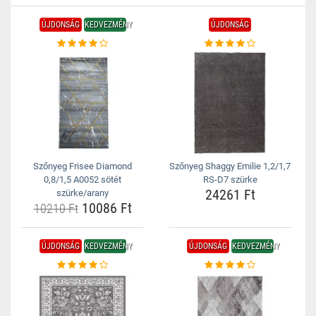
ÚJDONSÁG
KEDVEZMÉNY
ÚJDONSÁG
Szőnyeg Frisee Diamond
Szőnyeg Shaggy Emilie 1,2/1,7
0,8/1,5 A0052 sötét
RS-D7 szürke
24261 Ft
szürke/arany
10086 Ft
10210 Ft
ÚJDONSÁG
KEDVEZMÉNY
ÚJDONSÁG
KEDVEZMÉNY