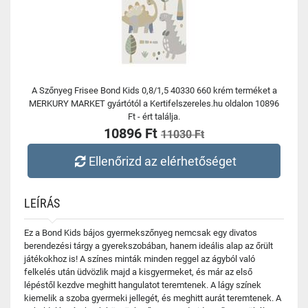
A Szőnyeg Frisee Bond Kids 0,8/1,5 40330 660 krém terméket a
MERKURY MARKET gyártótól a Kertifelszereles.hu oldalon 10896
Ft - ért találja.
10896 Ft
11030 Ft
Ellenőrizd az elérhetőséget
LEÍRÁS
Ez a Bond Kids bájos gyermekszőnyeg nemcsak egy divatos
berendezési tárgy a gyerekszobában, hanem ideális alap az őrült
játékokhoz is! A színes minták minden reggel az ágyból való
felkelés után üdvözlik majd a kisgyermeket, és már az első
lépéstől kezdve meghitt hangulatot teremtenek. A lágy színek
kiemelik a szoba gyermeki jellegét, és meghitt aurát teremtenek. A