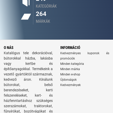
KATEGÓRIÁK
264
MÁRKÁK
O NÁS
INFORMÁCIÓ
Katalógus tele dekorációval,
Kedvezményes kuponok és
bútorokkal házba, lakásba
promóciók
vagy kertbe és
Minden kategória
építőanyagokkal. Termékeink a
Minden márka
vezető gyártóktól származnak,
Minden e-shop
kedvező áron. Kínálunk
Újdonságok
bútorokat, belső
Kedvezmények
berendezéseket, kerti
felszereléseket, kert- és
házfenntartáshoz szükséges
szerszámokat, traktorokat,
fűnyírókat, bozótvágókat és