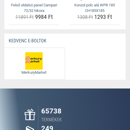
Felső oldalsó panel Campari
Konzol polc alá WPR 185
72/32 hikora
CH185X185
9984 Ft
1293 Ft
11891 Ft
1308 Ft
KEDVENC E-BOLTOK
MerkuryMarket
65738
TERMÉKEK
249