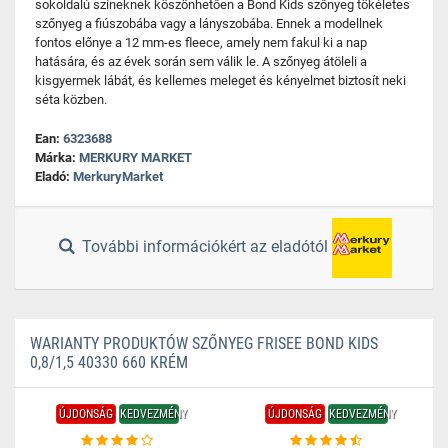
sokoldalú színeknek köszönhetően a Bond Kids szőnyeg tökéletes
szőnyeg a fiúszobába vagy a lányszobába. Ennek a modellnek
fontos előnye a 12 mm-es fleece, amely nem fakul ki a nap
hatására, és az évek során sem válik le. A szőnyeg átöleli a
kisgyermek lábát, és kellemes meleget és kényelmet biztosít neki
séta közben.
Ean:
6323688
Márka:
MERKURY MARKET
Eladó:
MerkuryMarket
További információkért az eladótól
WARIANTY PRODUKTÓW SZŐNYEG FRISEE BOND KIDS
0,8/1,5 40330 660 KRÉM
ÚJDONSÁG
KEDVEZMÉNY
ÚJDONSÁG
KEDVEZMÉNY