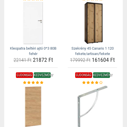
Kleopatra beltéri ajtó 0*3 80B
Szekrény 45 Canaris 1 120
fehér
fekete/artisan/fekete
21872 Ft
161604 Ft
22141 Ft
179992 Ft
ÚJDONSÁG
KEDVEZMÉNY
ÚJDONSÁG
KEDVEZMÉNY