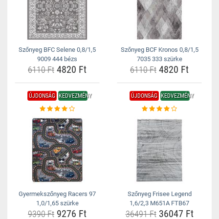
Szőnyeg BFC Selene 0,8/1,5
Szőnyeg BCF Kronos 0,8/1,5
9009 444 bézs
7035 333 szürke
4820 Ft
4820 Ft
6110 Ft
6110 Ft
ÚJDONSÁG
KEDVEZMÉNY
ÚJDONSÁG
KEDVEZMÉNY
Gyermekszőnyeg Racers 97
Szőnyeg Frisee Legend
1,0/1,65 szürke
1,6/2,3 M651A FTB67
9276 Ft
36047 Ft
9390 Ft
36491 Ft