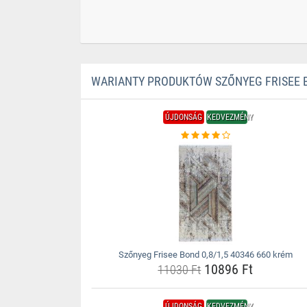
WARIANTY PRODUKTÓW SZŐNYEG FRISEE BO
ÚJDONSÁG
KEDVEZMÉNY
Szőnyeg Frisee Bond 0,8/1,5 40346 660 krém
10896 Ft
11030 Ft
ÚJDONSÁG
KEDVEZMÉNY