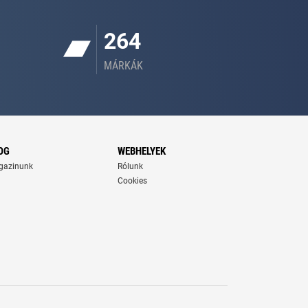
264
MÁRKÁK
OG
WEBHELYEK
gazinunk
Rólunk
Cookies