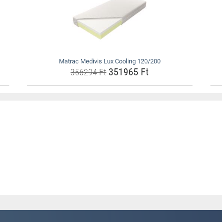
Matrac Medivis Lux Cooling 120/200
351965 Ft
356294 Ft