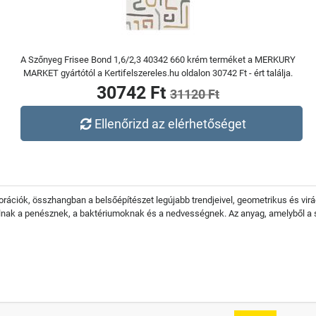
A Szőnyeg Frisee Bond 1,6/2,3 40342 660 krém terméket a MERKURY
MARKET gyártótól a Kertifelszereles.hu oldalon 30742 Ft - ért találja.
30742 Ft
31120 Ft
Ellenőrizd az elérhetőséget
korációk, összhangban a belsőépítészet legújabb trendjeivel, geometrikus és v
llnak a penésznek, a baktériumoknak és a nedvességnek. Az anyag, amelyből a s