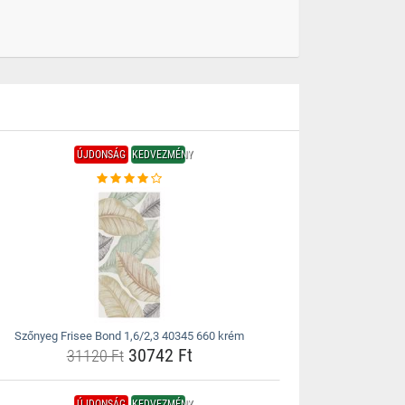
ÚJDONSÁG
KEDVEZMÉNY
Szőnyeg Frisee Bond 1,6/2,3 40345 660 krém
30742 Ft
31120 Ft
ÚJDONSÁG
KEDVEZMÉNY