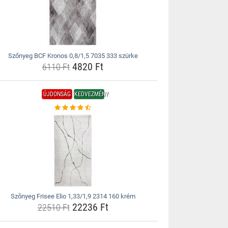
Szőnyeg BCF Kronos 0,8/1,5 7035 333 szürke
4820 Ft
6110 Ft
ÚJDONSÁG
KEDVEZMÉNY
Szőnyeg Frisee Elio 1,33/1,9 2314 160 krém
22236 Ft
22510 Ft