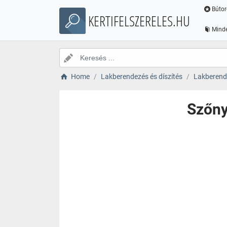
Bútor
KERTIFELSZERELES.HU
Minde
Home
Lakberendezés és díszítés
Lakberende
Szőny