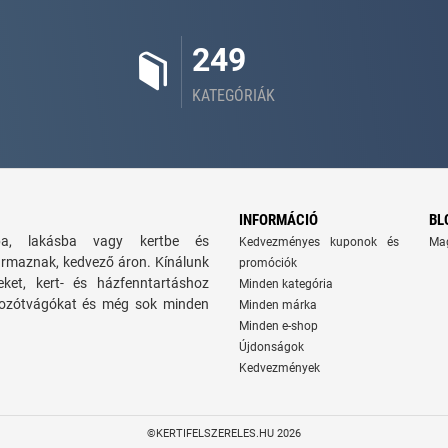
249
KATEGÓRIÁK
INFORMÁCIÓ
BL
zba, lakásba vagy kertbe és
Kedvezményes kuponok és
Ma
ármaznak, kedvező áron. Kínálunk
promóciók
seket, kert- és házfenntartáshoz
Minden kategória
 bozótvágókat és még sok minden
Minden márka
Minden e-shop
Újdonságok
Kedvezmények
©KERTIFELSZERELES.HU 2026