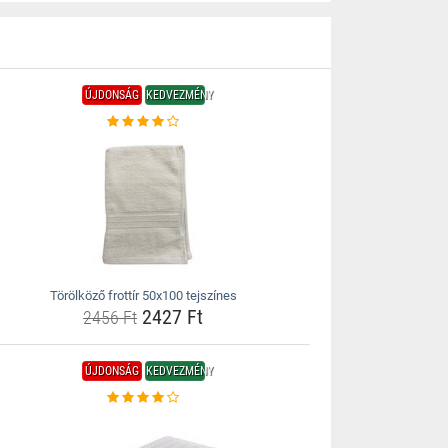
ÚJDONSÁG
KEDVEZMÉNY
Törölköző frottír 50x100 tejszínes
2427 Ft
2456 Ft
ÚJDONSÁG
KEDVEZMÉNY