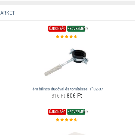
MARKET
ÚJDONSÁG
KEDVEZMÉNY
Fém bilincs dugóval és tömítéssel 1˝ 32-37
806 Ft
816 Ft
ÚJDONSÁG
KEDVEZMÉNY