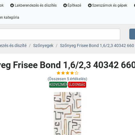
ok
Lakberendezés és díszítés
Építkezé
Szerszámok és gépek
n kategória
zés és díszíté
Szőnyegek
Szőnyeg Frisee Bond 1,6/2,3 40342 660
eg Frisee Bond 1,6/2,3 40342 66
(Összesen
5
értékelés)
KEDVEZMÉNY
ÚJDONSÁG