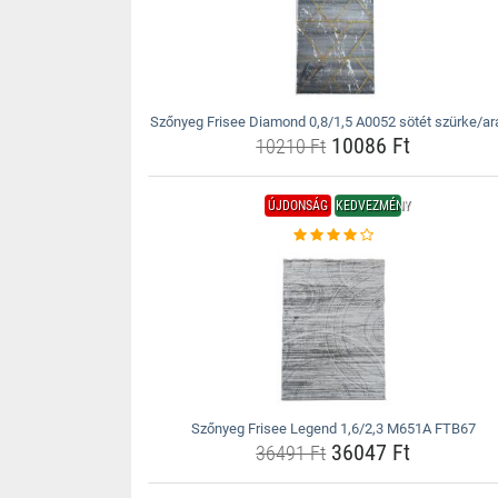
Szőnyeg Frisee Diamond 0,8/1,5 A0052 sötét szürke/ar
10086 Ft
10210 Ft
ÚJDONSÁG
KEDVEZMÉNY
Szőnyeg Frisee Legend 1,6/2,3 M651A FTB67
36047 Ft
36491 Ft