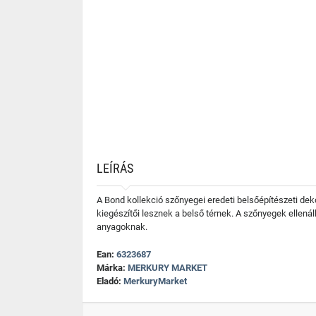
LEÍRÁS
A Bond kollekció szőnyegei eredeti belsőépítészeti de
kiegészítői lesznek a belső térnek. A szőnyegek ellená
anyagoknak.
Ean:
6323687
Márka:
MERKURY MARKET
Eladó:
MerkuryMarket