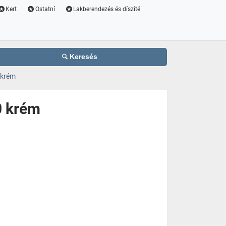
Kert
Ostatní
Lakberendezés és díszíté
Keresés
 krém
0 krém