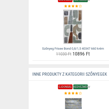
Szőnyeg Frisee Bond 0,8/1,5 40347 660 krém
10896 Ft
11030 Ft
INNE PRODUKTY Z KATEGORII SZŐNYEGEK
ÚJDONSÁG
KEDVEZMÉNY