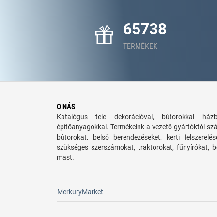
65738
TERMÉKEK
O NÁS
Katalógus tele dekorációval, bútorokkal há
építőanyagokkal. Termékeink a vezető gyártóktól sz
bútorokat, belső berendezéseket, kerti felszerelé
szükséges szerszámokat, traktorokat, fűnyírókat,
mást.
MerkuryMarket