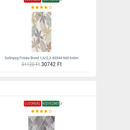
Szőnyeg Frisee Bond 1,6/2,3 40344 660 krém
30742 Ft
31120 Ft
ÚJDONSÁG
KEDVEZMÉNY