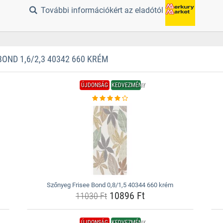
További információkért az eladótól
ND 1,6/2,3 40342 660 KRÉM
ÚJDONSÁG
KEDVEZMÉNY
Szőnyeg Frisee Bond 0,8/1,5 40344 660 krém
10896 Ft
11030 Ft
ÚJDONSÁG
KEDVEZMÉNY