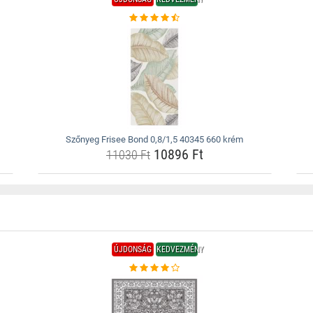
Szőnyeg Frisee Bond 0,8/1,5 40345 660 krém
10896 Ft
11030 Ft
ÚJDONSÁG
KEDVEZMÉNY