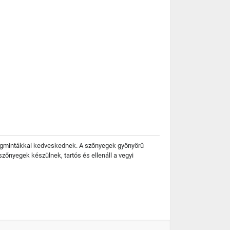
irágmintákkal kedveskednek. A szőnyegek gyönyörű
zőnyegek készülnek, tartós és ellenáll a vegyi