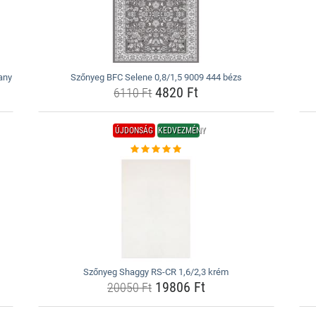
any
Szőnyeg BFC Selene 0,8/1,5 9009 444 bézs
4820 Ft
6110 Ft
ÚJDONSÁG
KEDVEZMÉNY
Szőnyeg Shaggy RS-CR 1,6/2,3 krém
19806 Ft
20050 Ft