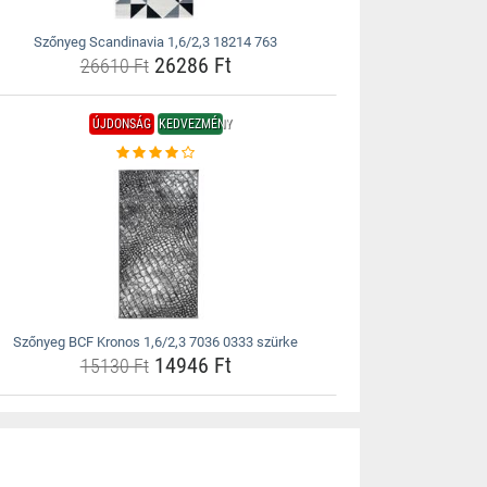
Szőnyeg Scandinavia 1,6/2,3 18214 763
26286 Ft
26610 Ft
ÚJDONSÁG
KEDVEZMÉNY
Szőnyeg BCF Kronos 1,6/2,3 7036 0333 szürke
14946 Ft
15130 Ft