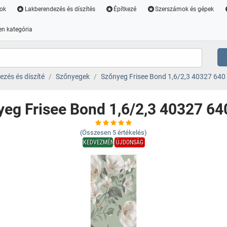
ok
Lakberendezés és díszítés
Építkezé
Szerszámok és gépek
n kategória
zés és díszíté
Szőnyegek
Szőnyeg Frisee Bond 1,6/2,3 40327 640 
eg Frisee Bond 1,6/2,3 40327 64
(Összesen
5
értékelés)
KEDVEZMÉNY
ÚJDONSÁG