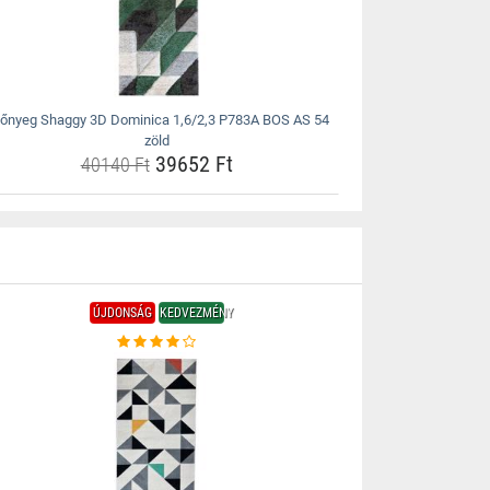
őnyeg Shaggy 3D Dominica 1,6/2,3 P783A BOS AS 54
zöld
39652 Ft
40140 Ft
ÚJDONSÁG
KEDVEZMÉNY