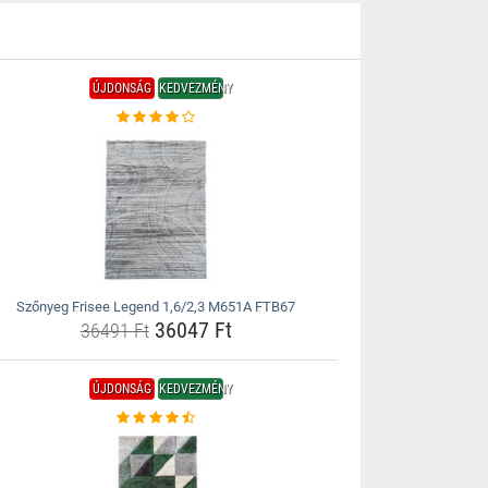
ÚJDONSÁG
KEDVEZMÉNY
Szőnyeg Frisee Legend 1,6/2,3 M651A FTB67
36047 Ft
36491 Ft
ÚJDONSÁG
KEDVEZMÉNY