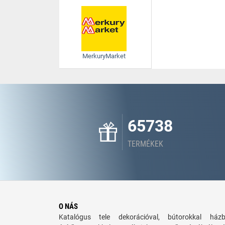
MerkuryMarket
65738
TERMÉKEK
O NÁS
Katalógus tele dekorációval, bútorokkal há