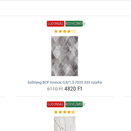
ÚJDONSÁG
KEDVEZMÉNY
Szőnyeg BCF Kronos 0,8/1,5 7035 333 szürke
4820 Ft
6110 Ft
ÚJDONSÁG
KEDVEZMÉNY