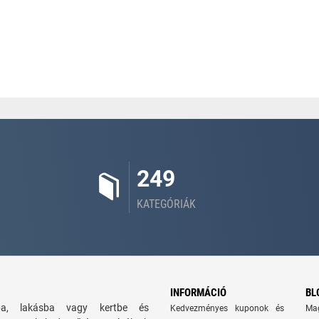
249
KATEGÓRIÁK
INFORMÁCIÓ
BL
zba, lakásba vagy kertbe és
Kedvezményes kuponok és
Ma