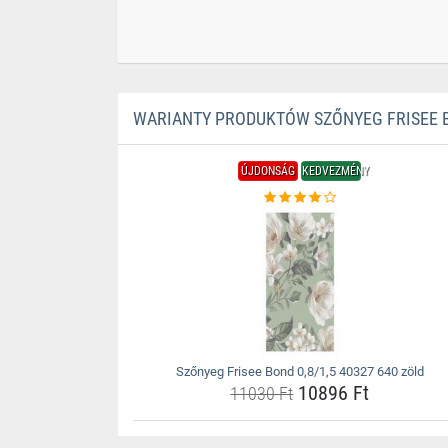
WARIANTY PRODUKTÓW SZŐNYEG FRISEE BO
ÚJDONSÁG
KEDVEZMÉNY
Szőnyeg Frisee Bond 0,8/1,5 40327 640 zöld
10896 Ft
11030 Ft