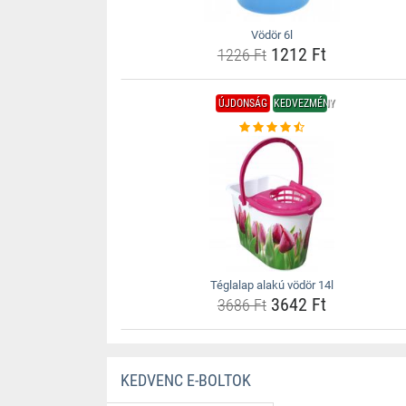
Vödör 6l
1212 Ft
1226 Ft
ÚJDONSÁG
KEDVEZMÉNY
Téglalap alakú vödör 14l
3642 Ft
3686 Ft
KEDVENC E-BOLTOK