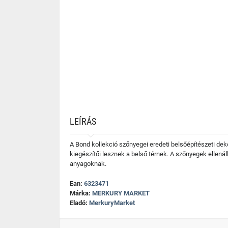
LEÍRÁS
A Bond kollekció szőnyegei eredeti belsőépítészeti de
kiegészítői lesznek a belső térnek. A szőnyegek ellená
anyagoknak.
Ean:
6323471
Márka:
MERKURY MARKET
Eladó:
MerkuryMarket