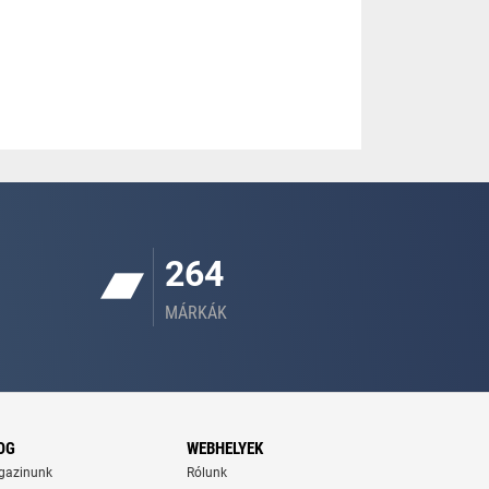
264
MÁRKÁK
OG
WEBHELYEK
gazinunk
Rólunk