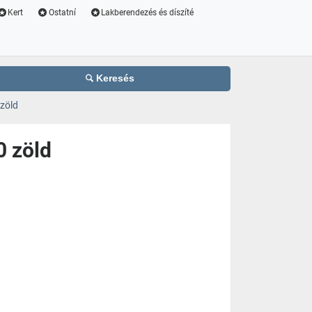
Kert
Ostatní
Lakberendezés és díszíté
Keresés
zöld
0 zöld