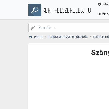
Bútor
KERTIFELSZERELES.HU
Minde
Home
Lakberendezés és díszítés
Lakberende
Szőny