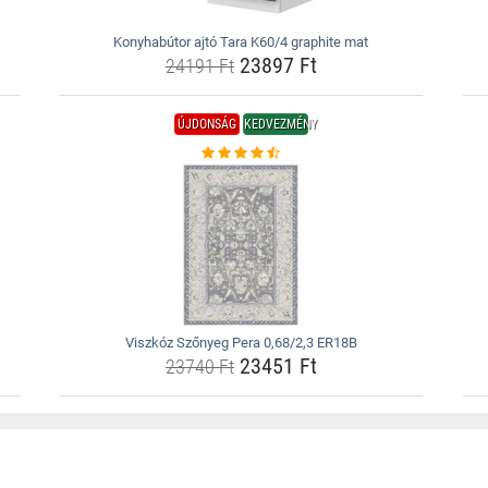
Konyhabútor ajtó Tara K60/4 graphite mat
23897 Ft
24191 Ft
ÚJDONSÁG
KEDVEZMÉNY
Viszkóz Szőnyeg Pera 0,68/2,3 ER18B
23451 Ft
23740 Ft