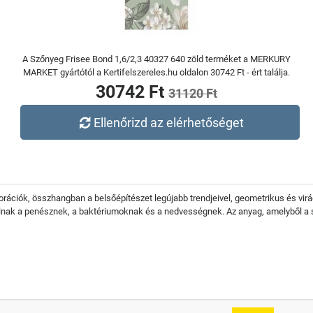
A Szőnyeg Frisee Bond 1,6/2,3 40327 640 zöld terméket a MERKURY
MARKET gyártótól a Kertifelszereles.hu oldalon 30742 Ft - ért találja.
30742 Ft
31120 Ft
Ellenőrizd az elérhetőséget
korációk, összhangban a belsőépítészet legújabb trendjeivel, geometrikus és v
llnak a penésznek, a baktériumoknak és a nedvességnek. Az anyag, amelyből a s