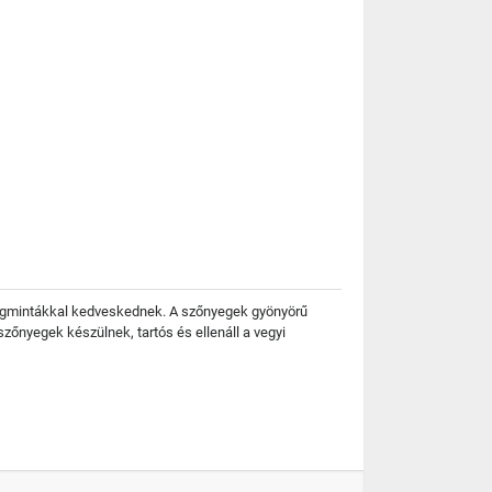
irágmintákkal kedveskednek. A szőnyegek gyönyörű
zőnyegek készülnek, tartós és ellenáll a vegyi