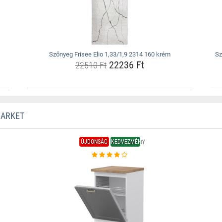
Szőnyeg Frisee Elio 1,33/1,9 2314 160 krém
Sz
22236 Ft
22510 Ft
MARKET
ÚJDONSÁG
KEDVEZMÉNY