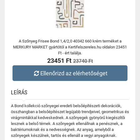
A Szőnyeg Frisee Bond 1,4/2,0 40342 660 krém terméket a
MERKURY MARKET gyártótól a Kertifelszereles.hu oldalon 23451
Ft - ért találja.
23451 Ft
23740 Ft
Ellenőrizd az elérhetőséget
LEÍRÁS
A Bond kollekció szőnyegei eredeti belsőépítészeti dekorációk,
összhangban a belsőépítészet legújabb trendjeivel, geometrikus és
virágmintákkal kedveskednek. A szőnyegek gyönyörű kiegészítői
lesznek a belső térnek. A szőnyegek ellenállnak a penésznek, a
baktériumoknak és a nedvességnek. Az anyag, amelyből a
szőnyegek készülnek, tartós és ellenáll a vegyi anyagoknak.