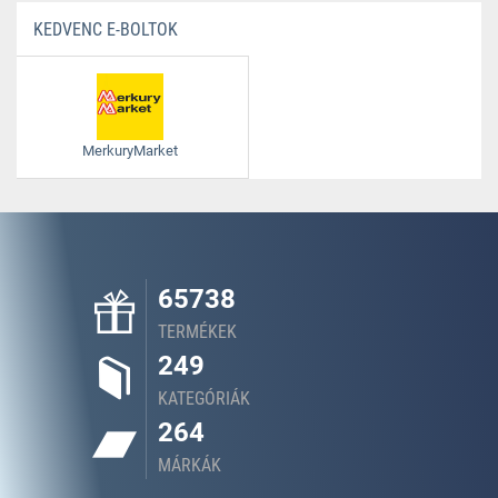
KEDVENC E-BOLTOK
MerkuryMarket
65738
TERMÉKEK
249
KATEGÓRIÁK
264
MÁRKÁK