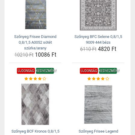
Szőnyeg Frisee Diamond
Szőnyeg BFC Selene 0,8/1,5
0,8/1,5 A0052 sötét
9009 444 bézs
4820 Ft
szürke/arany
6110 Ft
10086 Ft
10210 Ft
ÚJDONSÁG
KEDVEZMÉNY
ÚJDONSÁG
KEDVEZMÉNY
Szőnyeg BCF Kronos 0,8/1,5
Szőnyeg Frisee Legend