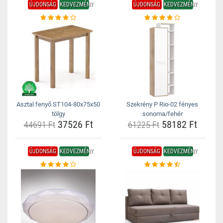
ÚJDONSÁG
KEDVEZMÉNY
ÚJDONSÁG
KEDVEZMÉNY
Asztal fenyő ST104-80x75x50
Szekrény P Rio-02 fényes
tölgy
sonoma/fehér
37526 Ft
58182 Ft
44691 Ft
61225 Ft
ÚJDONSÁG
KEDVEZMÉNY
ÚJDONSÁG
KEDVEZMÉNY