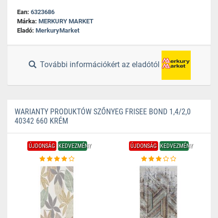
Ean:
6323686
Márka:
MERKURY MARKET
Eladó:
MerkuryMarket
További információkért az eladótól
WARIANTY PRODUKTÓW SZŐNYEG FRISEE BOND 1,4/2,0
40342 660 KRÉM
ÚJDONSÁG
KEDVEZMÉNY
ÚJDONSÁG
KEDVEZMÉNY