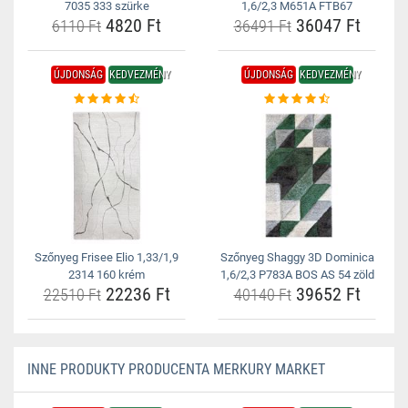
7035 333 szürke
1,6/2,3 M651A FTB67
4820 Ft
36047 Ft
6110 Ft
36491 Ft
ÚJDONSÁG
KEDVEZMÉNY
ÚJDONSÁG
KEDVEZMÉNY
Szőnyeg Frisee Elio 1,33/1,9
Szőnyeg Shaggy 3D Dominica
2314 160 krém
1,6/2,3 P783A BOS AS 54 zöld
22236 Ft
39652 Ft
22510 Ft
40140 Ft
INNE PRODUKTY PRODUCENTA MERKURY MARKET