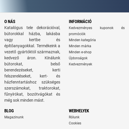
O NÁS
INFORMÁCIÓ
Katalógus tele dekorációval,
Kedvezményes kuponok és
bútorokkal házba, lakásba
promóciók
vagy kertbe és
Minden kategória
építőanyagokkal. Termékeink a
Minden márka
vezető gyártóktól származnak,
Minden e-shop
kedvező áron. Kínálunk
Újdonságok
bútorokat, belső
Kedvezmények
berendezéseket, kerti
felszereléseket, kert- és
házfenntartáshoz szükséges
szerszámokat, traktorokat,
fűnyírókat, bozótvágókat és
még sok minden mást.
BLOG
WEBHELYEK
Magazinunk
Rólunk
Cookies