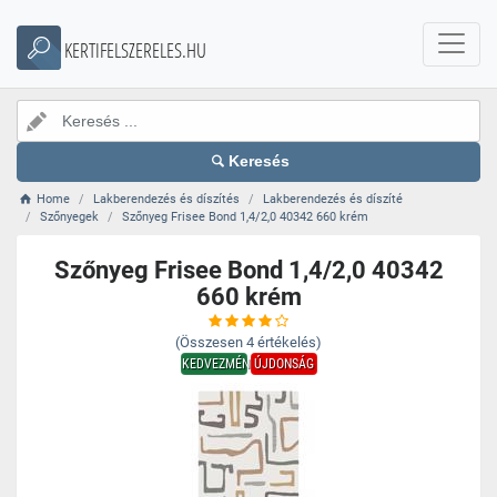
KERTIFELSZERELES.HU
Keresés
Home
Lakberendezés és díszítés
Lakberendezés és díszíté
Szőnyegek
Szőnyeg Frisee Bond 1,4/2,0 40342 660 krém
Szőnyeg Frisee Bond 1,4/2,0 40342
660 krém
(Összesen
4
értékelés)
KEDVEZMÉNY
ÚJDONSÁG