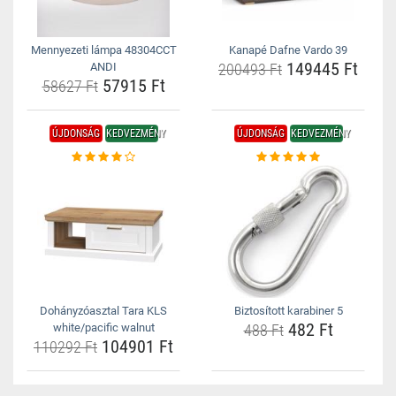
Mennyezeti lámpa 48304CCT
Kanapé Dafne Vardo 39
149445 Ft
ANDI
200493 Ft
57915 Ft
58627 Ft
ÚJDONSÁG
KEDVEZMÉNY
ÚJDONSÁG
KEDVEZMÉNY
Dohányzóasztal Tara KLS
Biztosított karabiner 5
482 Ft
white/pacific walnut
488 Ft
104901 Ft
110292 Ft