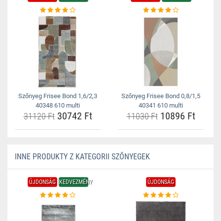
Szőnyeg Frisee Bond 1,6/2,3
Szőnyeg Frisee Bond 0,8/1,5
40348 610 multi
40341 610 multi
30742 Ft
10896 Ft
31120 Ft
11030 Ft
INNE PRODUKTY Z KATEGORII SZŐNYEGEK
ÚJDONSÁG
KEDVEZMÉNY
ÚJDONSÁG