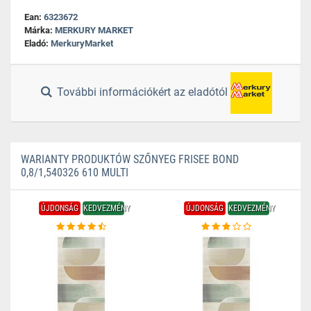
Ean:
6323672
Márka:
MERKURY MARKET
Eladó:
MerkuryMarket
További információkért az eladótól
WARIANTY PRODUKTÓW SZŐNYEG FRISEE BOND
0,8/1,540326 610 MULTI
ÚJDONSÁG
KEDVEZMÉNY
ÚJDONSÁG
KEDVEZMÉNY