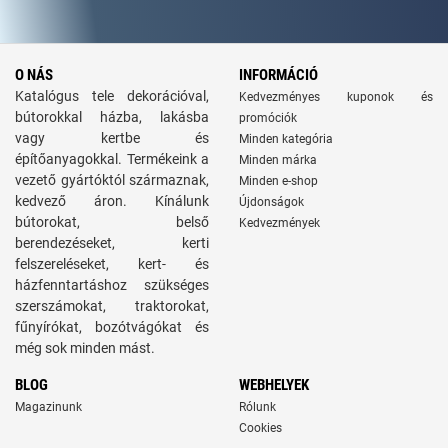
O NÁS
INFORMÁCIÓ
Katalógus tele dekorációval,
Kedvezményes kuponok és
bútorokkal házba, lakásba
promóciók
vagy kertbe és
Minden kategória
építőanyagokkal. Termékeink a
Minden márka
vezető gyártóktól származnak,
Minden e-shop
kedvező áron. Kínálunk
Újdonságok
bútorokat, belső
Kedvezmények
berendezéseket, kerti
felszereléseket, kert- és
házfenntartáshoz szükséges
szerszámokat, traktorokat,
fűnyírókat, bozótvágókat és
még sok minden mást.
BLOG
WEBHELYEK
Magazinunk
Rólunk
Cookies