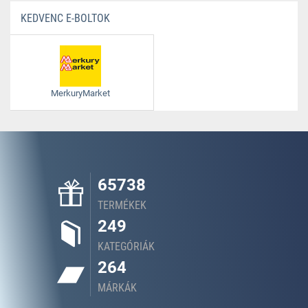
KEDVENC E-BOLTOK
MerkuryMarket
65738
TERMÉKEK
249
KATEGÓRIÁK
264
MÁRKÁK