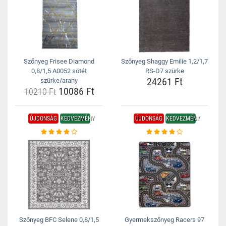
Szőnyeg Frisee Diamond
Szőnyeg Shaggy Emilie 1,2/1,7
0,8/1,5 A0052 sötét
RS-D7 szürke
24261 Ft
szürke/arany
10086 Ft
10210 Ft
ÚJDONSÁG
KEDVEZMÉNY
ÚJDONSÁG
KEDVEZMÉNY
Szőnyeg BFC Selene 0,8/1,5
Gyermekszőnyeg Racers 97