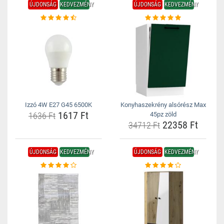
ÚJDONSÁG
KEDVEZMÉNY
ÚJDONSÁG
KEDVEZMÉNY
Izzó 4W E27 G45 6500K
Konyhaszekrény alsórész Max
1617 Ft
1636 Ft
45pz zöld
22358 Ft
34712 Ft
ÚJDONSÁG
KEDVEZMÉNY
ÚJDONSÁG
KEDVEZMÉNY