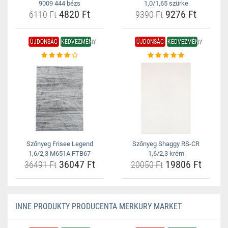
9009 444 bézs
1,0/1,65 szürke
4820 Ft
9276 Ft
6110 Ft
9390 Ft
ÚJDONSÁG
KEDVEZMÉNY
ÚJDONSÁG
KEDVEZMÉNY
Szőnyeg Frisee Legend
Szőnyeg Shaggy RS-CR
1,6/2,3 M651A FTB67
1,6/2,3 krém
36047 Ft
19806 Ft
36491 Ft
20050 Ft
INNE PRODUKTY PRODUCENTA MERKURY MARKET