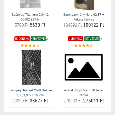
Szőnyeg Titanium 0,8/1,2
Sarokszekrény Nero 02 87 –
60002 ZE7 H
Fekete fényes
5630 Ft
100122 Ft
5700 Ft
134892 Ft
ÚJDONSÁG
KEDVEZMÉNY
ÚJDONSÁG
KEDVEZMÉNY
Szőnyeg Heatset Craft Deluxe
Asztal Borys Max 330 fehér
1,33/1,9 50016 995
fényű
33577 Ft
275011 Ft
33990 Ft
278393 Ft