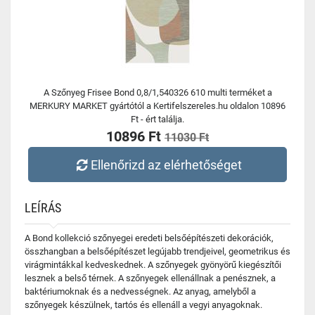
A Szőnyeg Frisee Bond 0,8/1,540326 610 multi terméket a
MERKURY MARKET gyártótól a Kertifelszereles.hu oldalon 10896
Ft - ért találja.
10896 Ft
11030 Ft
Ellenőrizd az elérhetőséget
LEÍRÁS
A Bond kollekció szőnyegei eredeti belsőépítészeti dekorációk,
összhangban a belsőépítészet legújabb trendjeivel, geometrikus és
virágmintákkal kedveskednek. A szőnyegek gyönyörű kiegészítői
lesznek a belső térnek. A szőnyegek ellenállnak a penésznek, a
baktériumoknak és a nedvességnek. Az anyag, amelyből a
szőnyegek készülnek, tartós és ellenáll a vegyi anyagoknak.