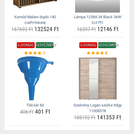
Komód Malani duplo 140
Lámpa 12384-36 Black 36W
craft+fekete
Cct Pl1
132524 Ft
12146 Ft
167692 Ft
16397 Ft
ÚJDONSÁG
KEDVEZMÉNY
ÚJDONSÁG
KEDVEZMÉNY
Tölcsér 60
Szekrény Logan szürke tölgy
401 Ft
406 Ft
11008578
141353 Ft
188192 Ft