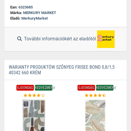
Ean:
6323685
Márka:
MERKURY MARKET
Eladó:
MerkuryMarket
További információkért az eladótól
WARIANTY PRODUKTÓW SZŐNYEG FRISEE BOND 0,8/1,5
40342 660 KRÉM
ÚJDONSÁG
KEDVEZMÉNY
ÚJDONSÁG
KEDVEZMÉNY