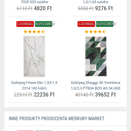
7035 333 szürke
1,0/1,65 szürke
4820 Ft
9276 Ft
6110 Ft
9390 Ft
ÚJDONSÁG
KEDVEZMÉNY
ÚJDONSÁG
KEDVEZMÉNY
Szőnyeg Frisee Elio 1,33/1,9
Szőnyeg Shaggy 3D Dominica
2314 160 krém
1,6/2,3 P783A BOS AS 54 zöld
22236 Ft
39652 Ft
22510 Ft
40140 Ft
INNE PRODUKTY PRODUCENTA MERKURY MARKET