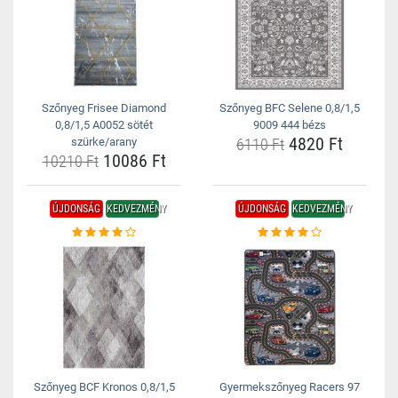
Szőnyeg Frisee Diamond
Szőnyeg BFC Selene 0,8/1,5
0,8/1,5 A0052 sötét
9009 444 bézs
4820 Ft
szürke/arany
6110 Ft
10086 Ft
10210 Ft
ÚJDONSÁG
KEDVEZMÉNY
ÚJDONSÁG
KEDVEZMÉNY
Szőnyeg BCF Kronos 0,8/1,5
Gyermekszőnyeg Racers 97