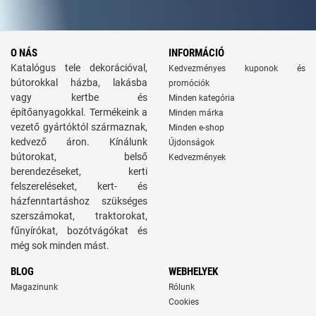
O NÁS
INFORMÁCIÓ
Katalógus tele dekorációval,
Kedvezményes kuponok és
bútorokkal házba, lakásba
promóciók
vagy kertbe és
Minden kategória
építőanyagokkal. Termékeink a
Minden márka
vezető gyártóktól származnak,
Minden e-shop
kedvező áron. Kínálunk
Újdonságok
bútorokat, belső
Kedvezmények
berendezéseket, kerti
felszereléseket, kert- és
házfenntartáshoz szükséges
szerszámokat, traktorokat,
fűnyírókat, bozótvágókat és
még sok minden mást.
BLOG
WEBHELYEK
Magazinunk
Rólunk
Cookies