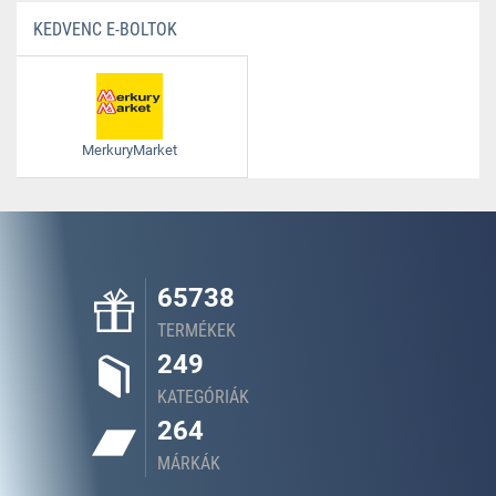
KEDVENC E-BOLTOK
MerkuryMarket
65738
TERMÉKEK
249
KATEGÓRIÁK
264
MÁRKÁK