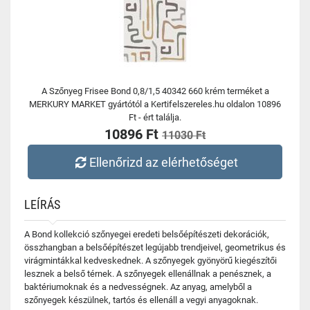
A Szőnyeg Frisee Bond 0,8/1,5 40342 660 krém terméket a
MERKURY MARKET gyártótól a Kertifelszereles.hu oldalon 10896
Ft - ért találja.
10896 Ft
11030 Ft
Ellenőrizd az elérhetőséget
LEÍRÁS
A Bond kollekció szőnyegei eredeti belsőépítészeti dekorációk,
összhangban a belsőépítészet legújabb trendjeivel, geometrikus és
virágmintákkal kedveskednek. A szőnyegek gyönyörű kiegészítői
lesznek a belső térnek. A szőnyegek ellenállnak a penésznek, a
baktériumoknak és a nedvességnek. Az anyag, amelyből a
szőnyegek készülnek, tartós és ellenáll a vegyi anyagoknak.