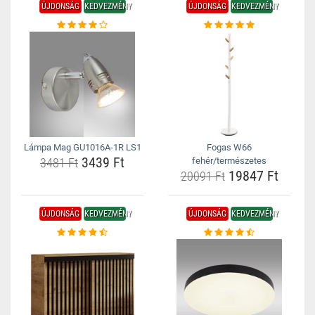
ÚJDONSÁG
KEDVEZMÉNY
ÚJDONSÁG
KEDVEZMÉNY
Lámpa Mag GU1016A-1R LS1
Fogas W66
3439 Ft
3481 Ft
fehér/természetes
19847 Ft
20091 Ft
ÚJDONSÁG
KEDVEZMÉNY
ÚJDONSÁG
KEDVEZMÉNY