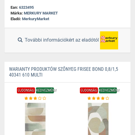
Ean:
6323495
Márka:
MERKURY MARKET
Eladó:
MerkuryMarket
További információkért az eladótól
WARIANTY PRODUKTÓW SZŐNYEG FRISEE BOND 0,8/1,5
40341 610 MULTI
ÚJDONSÁG
KEDVEZMÉNY
ÚJDONSÁG
KEDVEZMÉNY