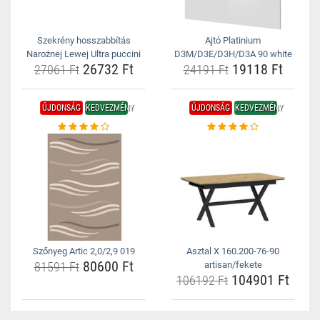
Szekrény hosszabbítás
Ajtó Platinium
Narożnej Lewej Ultra puccini
D3M/D3E/D3H/D3A 90 white
26732 Ft
19118 Ft
27061 Ft
24191 Ft
ÚJDONSÁG
KEDVEZMÉNY
ÚJDONSÁG
KEDVEZMÉNY
Szőnyeg Artic 2,0/2,9 019
Asztal X 160.200-76-90
80600 Ft
81591 Ft
artisan/fekete
104901 Ft
106192 Ft