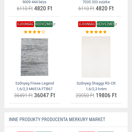
9009 444 bézs
7035 333 szürke
4820 Ft
4820 Ft
6110 Ft
6110 Ft
ÚJDONSÁG
KEDVEZMÉNY
ÚJDONSÁG
KEDVEZMÉNY
Szőnyeg Frisee Legend
Szőnyeg Shaggy RS-CR
1,6/2,3 M651A FTB67
1,6/2,3 krém
36047 Ft
19806 Ft
36491 Ft
20050 Ft
INNE PRODUKTY PRODUCENTA MERKURY MARKET