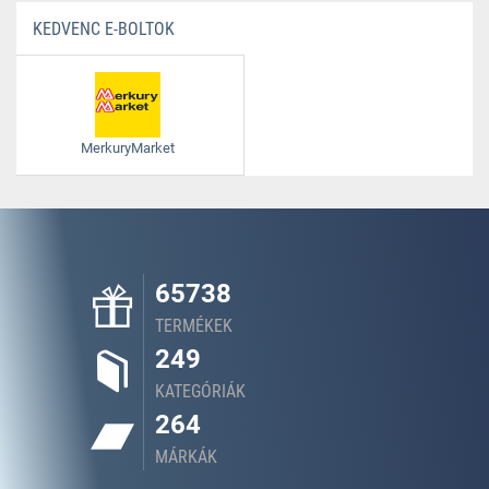
KEDVENC E-BOLTOK
MerkuryMarket
65738
TERMÉKEK
249
KATEGÓRIÁK
264
MÁRKÁK