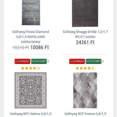
Szőnyeg Frisee Diamond
Szőnyeg Shaggy Emilie 1,2/1,7
0,8/1,5 A0052 sötét
RS-D7 szürke
24261 Ft
szürke/arany
10086 Ft
10210 Ft
ÚJDONSÁG
KEDVEZMÉNY
ÚJDONSÁG
KEDVEZMÉNY
Szőnyeg BFC Selene 0,8/1,5
Szőnyeg BCF Kronos 0,8/1,5