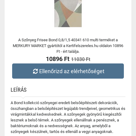
A Szőnyeg Frisee Bond 0,8/1,5 40341 610 multi terméket a
MERKURY MARKET gyártótól a Kertifelszereles.hu oldalon 10896
Ft - ért találja.
10896 Ft
11030 Ft
Ellenőrizd az elérhetőséget
LEÍRÁS
A Bond kollekció szőnyegei eredeti belsőépítészeti dekorációk,
összhangban a belsőépítészet legújabb trendjeivel, geometrikus és
virágmintákkal kedveskednek. A szőnyegek gyönyörű kiegészítői
lesznek a belső térnek. A szőnyegek ellenállnak a penésznek, a
baktériumoknak és a nedvességnek. Az anyag, amelyből a
szőnyegek készülnek, tartós és ellenáll a vegyi anyagoknak.