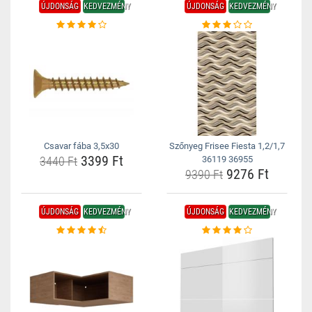
ÚJDONSÁG
KEDVEZMÉNY
ÚJDONSÁG
KEDVEZMÉNY
Csavar fába 3,5x30
Szőnyeg Frisee Fiesta 1,2/1,7
3399 Ft
3440 Ft
36119 36955
9276 Ft
9390 Ft
ÚJDONSÁG
KEDVEZMÉNY
ÚJDONSÁG
KEDVEZMÉNY