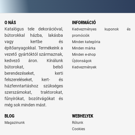
O NÁS
INFORMÁCIÓ
Katalógus tele dekorációval,
Kedvezményes kuponok és
bútorokkal házba, lakásba
promóciók
vagy kertbe és
Minden kategória
építőanyagokkal. Termékeink a
Minden márka
vezető gyártóktól származnak,
Minden e-shop
kedvező áron. Kínálunk
Újdonságok
bútorokat, belső
Kedvezmények
berendezéseket, kerti
felszereléseket, kert- és
házfenntartáshoz szükséges
szerszámokat, traktorokat,
fűnyírókat, bozótvágókat és
még sok minden mást.
BLOG
WEBHELYEK
Magazinunk
Rólunk
Cookies