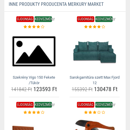
INNE PRODUKTY PRODUCENTA MERKURY MARKET
ÚJDONSÁG
KEDVEZMÉNY
ÚJDONSÁG
KEDVEZMÉNY
Szekrény Vigo 150 Fekete
Sarokgarnitúra szett Max Fjord
/Tükör
12
123593 Ft
130478 Ft
141842 Ft
155392 Ft
ÚJDONSÁG
KEDVEZMÉNY
ÚJDONSÁG
KEDVEZMÉNY