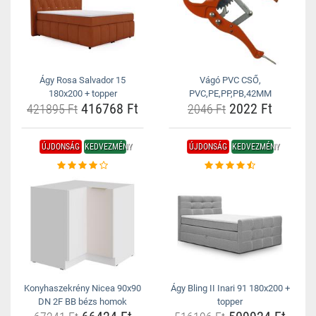
Ágy Rosa Salvador 15
Vágó PVC CSŐ,
180x200 + topper
PVC,PE,PP,PB,42MM
416768 Ft
2022 Ft
421895 Ft
2046 Ft
ÚJDONSÁG
KEDVEZMÉNY
ÚJDONSÁG
KEDVEZMÉNY
Konyhaszekrény Nicea 90x90
Ágy Bling II Inari 91 180x200 +
DN 2F BB bézs homok
topper