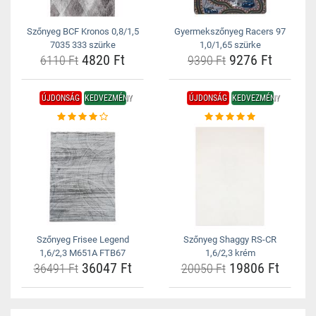
Szőnyeg BCF Kronos 0,8/1,5
Gyermekszőnyeg Racers 97
7035 333 szürke
1,0/1,65 szürke
4820 Ft
9276 Ft
6110 Ft
9390 Ft
ÚJDONSÁG
KEDVEZMÉNY
ÚJDONSÁG
KEDVEZMÉNY
Szőnyeg Frisee Legend
Szőnyeg Shaggy RS-CR
1,6/2,3 M651A FTB67
1,6/2,3 krém
36047 Ft
19806 Ft
36491 Ft
20050 Ft