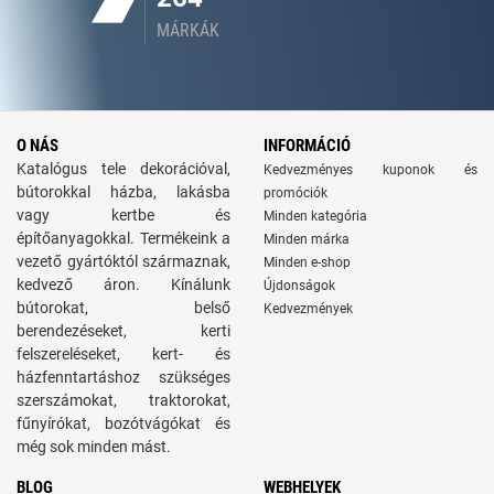
MÁRKÁK
O NÁS
INFORMÁCIÓ
Katalógus tele dekorációval,
Kedvezményes kuponok és
bútorokkal házba, lakásba
promóciók
vagy kertbe és
Minden kategória
építőanyagokkal. Termékeink a
Minden márka
vezető gyártóktól származnak,
Minden e-shop
kedvező áron. Kínálunk
Újdonságok
bútorokat, belső
Kedvezmények
berendezéseket, kerti
felszereléseket, kert- és
házfenntartáshoz szükséges
szerszámokat, traktorokat,
fűnyírókat, bozótvágókat és
még sok minden mást.
BLOG
WEBHELYEK