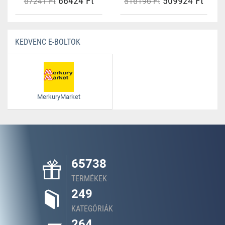
66424 Ft
509924 Ft
67241 Ft
516196 Ft
KEDVENC E-BOLTOK
MerkuryMarket
65738
TERMÉKEK
249
KATEGÓRIÁK
264