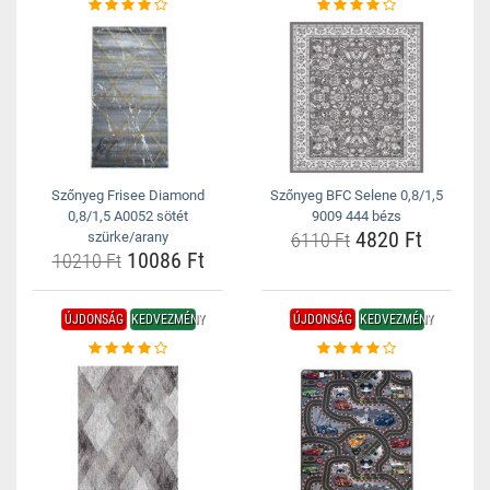
Szőnyeg Frisee Diamond
Szőnyeg BFC Selene 0,8/1,5
0,8/1,5 A0052 sötét
9009 444 bézs
4820 Ft
szürke/arany
6110 Ft
10086 Ft
10210 Ft
ÚJDONSÁG
KEDVEZMÉNY
ÚJDONSÁG
KEDVEZMÉNY