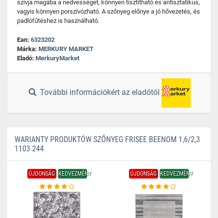
szívja magába a nedvességet, könnyen tisztítható és antisztatikus,
vagyis könnyen porszívózható. A szőnyeg előnye a jó hővezetés, és
padlófűtéshez is használható.
Ean:
6323202
Márka:
MERKURY MARKET
Eladó:
MerkuryMarket
További információkért az eladótól
WARIANTY PRODUKTÓW SZŐNYEG FRISEE BEENOM 1,6/2,3
1103 244
ÚJDONSÁG
KEDVEZMÉNY
ÚJDONSÁG
KEDVEZMÉNY