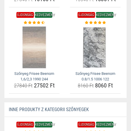
ÚJDONSÁG
KEDVEZMÉNY
ÚJDONSÁG
KEDVEZMÉNY
Szőnyeg Frisee Beenom
Szőnyeg Frisee Beenom
1,6/2,3 1990 244
0.8/1.5 1006 122
27502 Ft
8060 Ft
27840 Ft
8160 Ft
INNE PRODUKTY Z KATEGORII SZŐNYEGEK
ÚJDONSÁG
KEDVEZMÉNY
ÚJDONSÁG
KEDVEZMÉNY