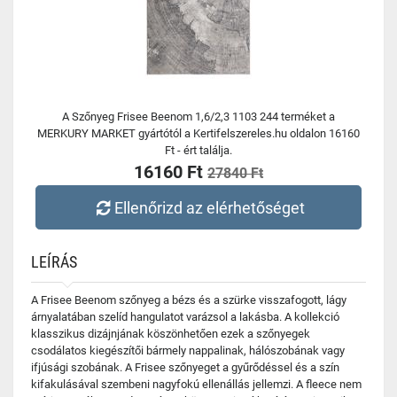
A Szőnyeg Frisee Beenom 1,6/2,3 1103 244 terméket a
MERKURY MARKET gyártótól a Kertifelszereles.hu oldalon 16160
Ft - ért találja.
16160 Ft
27840 Ft
Ellenőrizd az elérhetőséget
LEÍRÁS
A Frisee Beenom szőnyeg a bézs és a szürke visszafogott, lágy
árnyalatában szelíd hangulatot varázsol a lakásba. A kollekció
klasszikus dizájnjának köszönhetően ezek a szőnyegek
csodálatos kiegészítői bármely nappalinak, hálószobának vagy
ifjúsági szobának. A Frisee szőnyeget a gyűrődéssel és a szín
kifakulásával szembeni nagyfokú ellenállás jellemzi. A fleece nem