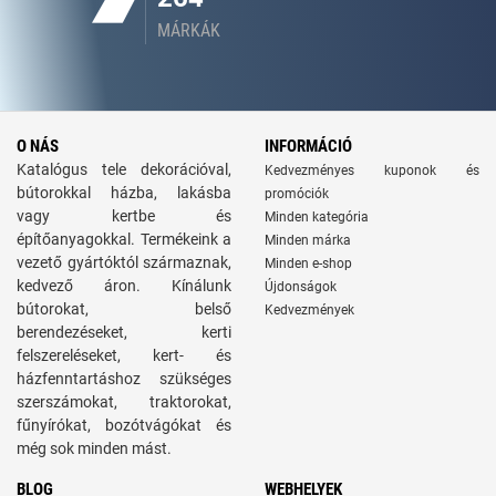
MÁRKÁK
O NÁS
INFORMÁCIÓ
Katalógus tele dekorációval,
Kedvezményes kuponok és
bútorokkal házba, lakásba
promóciók
vagy kertbe és
Minden kategória
építőanyagokkal. Termékeink a
Minden márka
vezető gyártóktól származnak,
Minden e-shop
kedvező áron. Kínálunk
Újdonságok
bútorokat, belső
Kedvezmények
berendezéseket, kerti
felszereléseket, kert- és
házfenntartáshoz szükséges
szerszámokat, traktorokat,
fűnyírókat, bozótvágókat és
még sok minden mást.
BLOG
WEBHELYEK