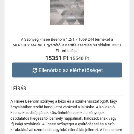
A Szőnyeg Frisee Beenom 1,2/1,7 1059 244 terméket a
MERKURY MARKET gyártótól a Kertifelszereles.hu oldalon 15351
Ft - ért találja.
15351 Ft
15540 Ft
Ellenőrizd az elérhetőséget
LEÍRÁS
A Frisee Beenom szőnyeg a bézs és a szürke visszafogott, lágy
árnyalatában szelíd hangulatot varázsol a lakásba. A kollekció
klasszikus dizájnjának köszönhetően ezek a szőnyegek
csodálatos kiegészítői bármely nappalinak, hálószobának vagy
ifjúsági szobának. A Frisee szőnyeget a gyűrődéssel és a szín
kifakulásával szembeni nagyfokú ellenállás jellemzi. A fleece nem