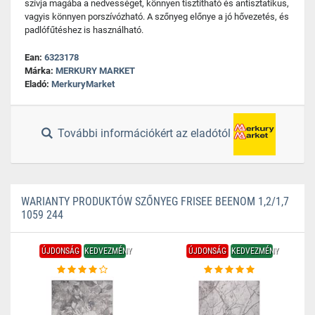
szívja magába a nedvességet, könnyen tisztítható és antisztatikus,
vagyis könnyen porszívózható. A szőnyeg előnye a jó hővezetés, és
padlófűtéshez is használható.
Ean:
6323178
Márka:
MERKURY MARKET
Eladó:
MerkuryMarket
További információkért az eladótól
WARIANTY PRODUKTÓW SZŐNYEG FRISEE BEENOM 1,2/1,7
1059 244
ÚJDONSÁG
KEDVEZMÉNY
ÚJDONSÁG
KEDVEZMÉNY