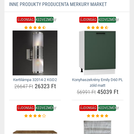
INNE PRODUKTY PRODUCENTA MERKURY MARKET
ÚJDONSÁG
KEDVEZMÉNY
ÚJDONSÁG
KEDVEZMÉNY
Kertilámpa 32014-2 KGD2
Konyhaszekrény Emily D60 PL
26323 Ft
26647 Ft
zöld matt
45039 Ft
56991 Ft
ÚJDONSÁG
KEDVEZMÉNY
ÚJDONSÁG
KEDVEZMÉNY