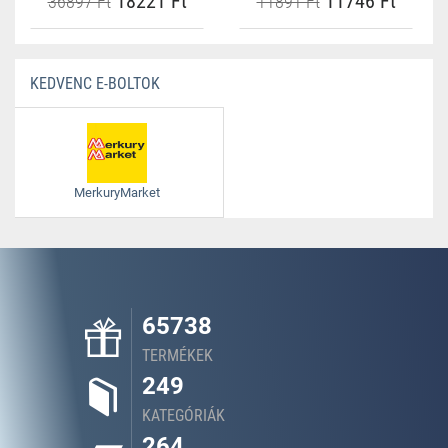
18221 Ft
11746 Ft
36897 Ft
11891 Ft
KEDVENC E-BOLTOK
MerkuryMarket
65738
TERMÉKEK
249
KATEGÓRIÁK
264