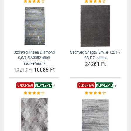
Szőnyeg Frisee Diamond
Szőnyeg Shaggy Emilie 1,2/1,7
0,8/1,5 A0052 sötét
RS-D7 szürke
24261 Ft
szürke/arany
10086 Ft
10210 Ft
ÚJDONSÁG
KEDVEZMÉNY
ÚJDONSÁG
KEDVEZMÉNY