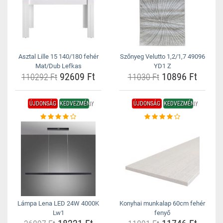
Asztal Lille 15 140/180 fehér
Szőnyeg Velutto 1,2/1,7 49096
Mat/Dub Lefkas
YD1 Z
92609 Ft
10896 Ft
110292 Ft
11030 Ft
ÚJDONSÁG
KEDVEZMÉNY
ÚJDONSÁG
KEDVEZMÉNY
Lámpa Lena LED 24W 4000K
Konyhai munkalap 60cm fehér
Lw1
fenyő