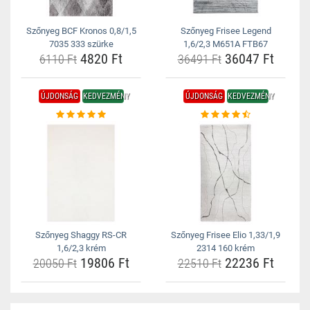
Szőnyeg BCF Kronos 0,8/1,5
Szőnyeg Frisee Legend
7035 333 szürke
1,6/2,3 M651A FTB67
4820 Ft
36047 Ft
6110 Ft
36491 Ft
ÚJDONSÁG
KEDVEZMÉNY
ÚJDONSÁG
KEDVEZMÉNY
Szőnyeg Shaggy RS-CR
Szőnyeg Frisee Elio 1,33/1,9
1,6/2,3 krém
2314 160 krém
19806 Ft
22236 Ft
20050 Ft
22510 Ft