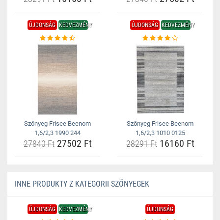
ÚJDONSÁG
KEDVEZMÉNY
ÚJDONSÁG
KEDVEZMÉNY
Szőnyeg Frisee Beenom
Szőnyeg Frisee Beenom
1,6/2,3 1990 244
1,6/2,3 1010 0125
27502 Ft
16160 Ft
27840 Ft
28291 Ft
INNE PRODUKTY Z KATEGORII SZŐNYEGEK
ÚJDONSÁG
KEDVEZMÉNY
ÚJDONSÁG