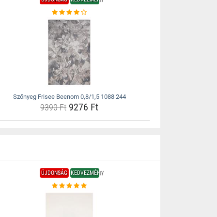
Szőnyeg Frisee Beenom 0,8/1,5 1088 244
9276 Ft
9390 Ft
ÚJDONSÁG
KEDVEZMÉNY