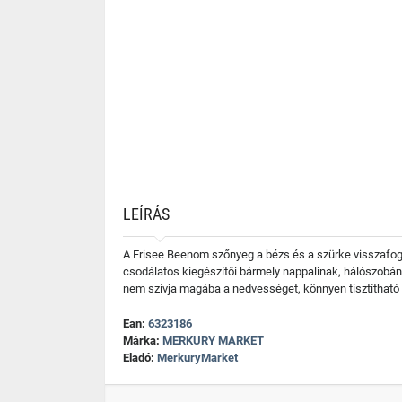
LEÍRÁS
A Frisee Beenom szőnyeg a bézs és a szürke visszafogo
csodálatos kiegészítői bármely nappalinak, hálószobána
nem szívja magába a nedvességet, könnyen tisztítható é
Ean:
6323186
Márka:
MERKURY MARKET
Eladó:
MerkuryMarket