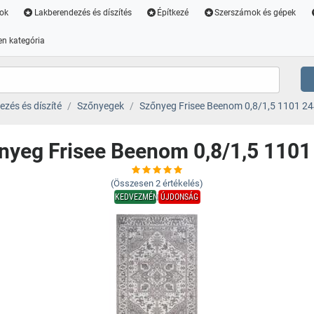
ok
Lakberendezés és díszítés
Építkezé
Szerszámok és gépek
n kategória
zés és díszíté
Szőnyegek
Szőnyeg Frisee Beenom 0,8/1,5 1101 24
nyeg Frisee Beenom 0,8/1,5 1101
(Összesen
2
értékelés)
KEDVEZMÉNY
ÚJDONSÁG