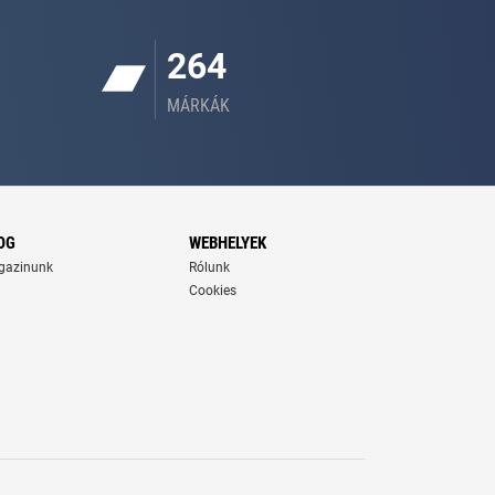
264
MÁRKÁK
OG
WEBHELYEK
gazinunk
Rólunk
Cookies