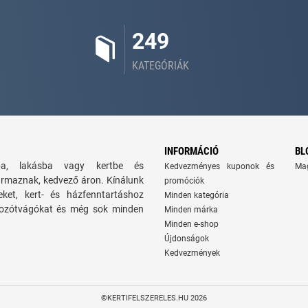
249
KATEGÓRIÁK
INFORMÁCIÓ
BL
zba, lakásba vagy kertbe és
Kedvezményes kuponok és
Ma
ármaznak, kedvező áron. Kínálunk
promóciók
seket, kert- és házfenntartáshoz
Minden kategória
 bozótvágókat és még sok minden
Minden márka
Minden e-shop
Újdonságok
Kedvezmények
©KERTIFELSZERELES.HU 2026