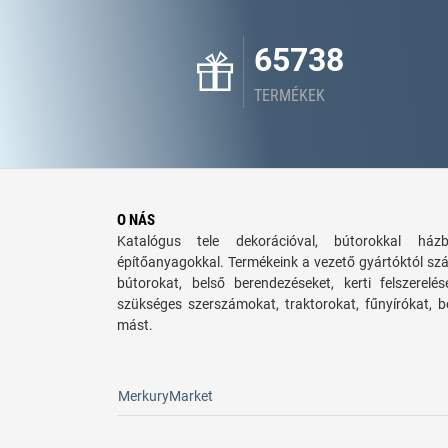
65738
TERMÉKEK
O NÁS
Katalógus tele dekorációval, bútorokkal há
építőanyagokkal. Termékeink a vezető gyártóktól sz
bútorokat, belső berendezéseket, kerti felszerelé
szükséges szerszámokat, traktorokat, fűnyírókat,
mást.
MerkuryMarket