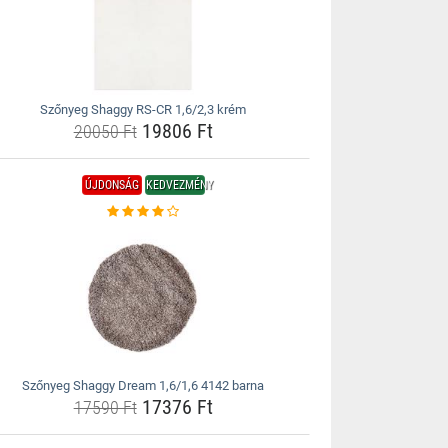
Szőnyeg Shaggy RS-CR 1,6/2,3 krém
19806 Ft
20050 Ft
ÚJDONSÁG
KEDVEZMÉNY
Szőnyeg Shaggy Dream 1,6/1,6 4142 barna
17376 Ft
17590 Ft