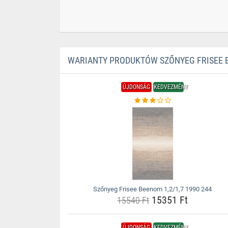
WARIANTY PRODUKTÓW SZŐNYEG FRISEE BE
ÚJDONSÁG
KEDVEZMÉNY
Szőnyeg Frisee Beenom 1,2/1,7 1990 244
15351 Ft
15540 Ft
ÚJDONSÁG
KEDVEZMÉNY