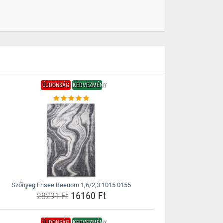
ÚJDONSÁG
KEDVEZMÉNY
Szőnyeg Frisee Beenom 1,6/2,3 1015 0155
16160 Ft
28291 Ft
ÚJDONSÁG
KEDVEZMÉNY