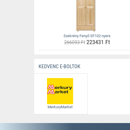
Szekrény Fenyő SF102 nyers
223431 Ft
266093 Ft
KEDVENC E-BOLTOK
MerkuryMarket