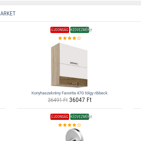
MARKET
ÚJDONSÁG
KEDVEZMÉNY
Konyhaszekrény Favorita 47G tölgy ribbeck
36047 Ft
36491 Ft
ÚJDONSÁG
KEDVEZMÉNY