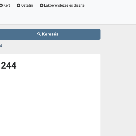
Kert
Ostatní
Lakberendezés és díszíté
Keresés
4
 244