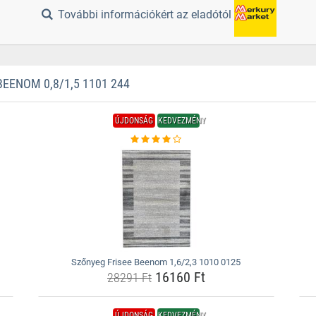
További információkért az eladótól
ENOM 0,8/1,5 1101 244
ÚJDONSÁG
KEDVEZMÉNY
Szőnyeg Frisee Beenom 1,6/2,3 1010 0125
16160 Ft
28291 Ft
ÚJDONSÁG
KEDVEZMÉNY