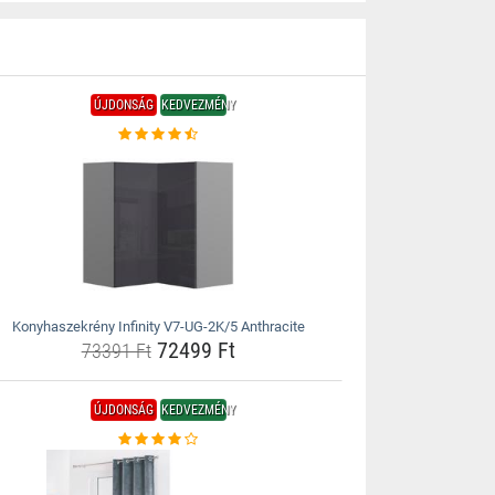
ÚJDONSÁG
KEDVEZMÉNY
Konyhaszekrény Infinity V7-UG-2K/5 Anthracite
72499 Ft
73391 Ft
ÚJDONSÁG
KEDVEZMÉNY