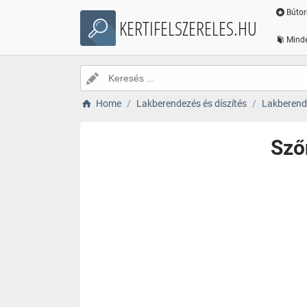
Bútor
KERTIFELSZERELES.HU
Minde
Home
Lakberendezés és díszítés
Lakberende
Sző