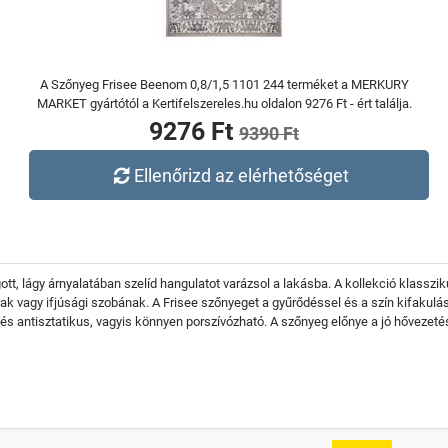
A Szőnyeg Frisee Beenom 0,8/1,5 1101 244 terméket a MERKURY
MARKET gyártótól a Kertifelszereles.hu oldalon 9276 Ft - ért találja.
9276 Ft
9390 Ft
Ellenőrizd az elérhetőséget
tt, lágy árnyalatában szelíd hangulatot varázsol a lakásba. A kollekció klassz
k vagy ifjúsági szobának. A Frisee szőnyeget a gyűrődéssel és a szín kifakulás
s antisztatikus, vagyis könnyen porszívózható. A szőnyeg előnye a jó hővezeté