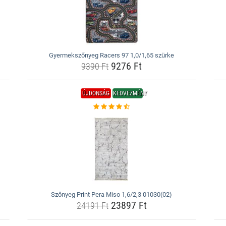
Gyermekszőnyeg Racers 97 1,0/1,65 szürke
9276 Ft
9390 Ft
ÚJDONSÁG
KEDVEZMÉNY
Szőnyeg Print Pera Miso 1,6/2,3 01030(02)
23897 Ft
24191 Ft