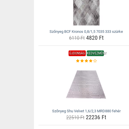
Szőnyeg BCF Kronos 0,8/1,5 7035 333 szürke
4820 Ft
6110 Ft
ÚJDONSÁG
KEDVEZMÉNY
Szőnyeg Shu Velvet 1,6/2,3 MRD880 fehér
22236 Ft
22510 Ft