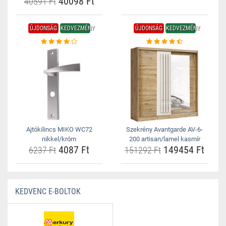
40098 Ft
40591 Ft
ÚJDONSÁG
KEDVEZMÉNY
ÚJDONSÁG
KEDVEZMÉNY
Ajtókilincs MIKO WC72
Szekrény Avantgarde AV-6-
nikkel/króm
200 artisan/lamel kasmír
4087 Ft
149454 Ft
6237 Ft
151292 Ft
KEDVENC E-BOLTOK