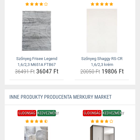
Szőnyeg Frisee Legend
Szőnyeg Shaggy RS-CR
1,6/2,3 M651A FTB67
1,6/2,3 krém
36047 Ft
19806 Ft
36491 Ft
20050 Ft
INNE PRODUKTY PRODUCENTA MERKURY MARKET
ÚJDONSÁG
KEDVEZMÉNY
ÚJDONSÁG
KEDVEZMÉNY