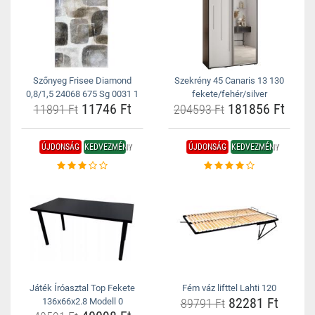
Szőnyeg Frisee Diamond
Szekrény 45 Canaris 13 130
0,8/1,5 24068 675 Sg 0031 1
fekete/fehér/silver
11746 Ft
181856 Ft
11891 Ft
204593 Ft
ÚJDONSÁG
KEDVEZMÉNY
ÚJDONSÁG
KEDVEZMÉNY
Játék Íróasztal Top Fekete
Fém váz lifttel Lahti 120
82281 Ft
136x66x2.8 Modell 0
89791 Ft