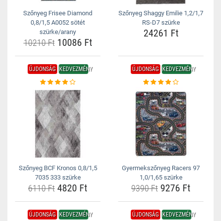
Szőnyeg Frisee Diamond
Szőnyeg Shaggy Emilie 1,2/1,7
0,8/1,5 A0052 sötét
RS-D7 szürke
24261 Ft
szürke/arany
10086 Ft
10210 Ft
ÚJDONSÁG
KEDVEZMÉNY
ÚJDONSÁG
KEDVEZMÉNY
Szőnyeg BCF Kronos 0,8/1,5
Gyermekszőnyeg Racers 97
7035 333 szürke
1,0/1,65 szürke
4820 Ft
9276 Ft
6110 Ft
9390 Ft
ÚJDONSÁG
KEDVEZMÉNY
ÚJDONSÁG
KEDVEZMÉNY