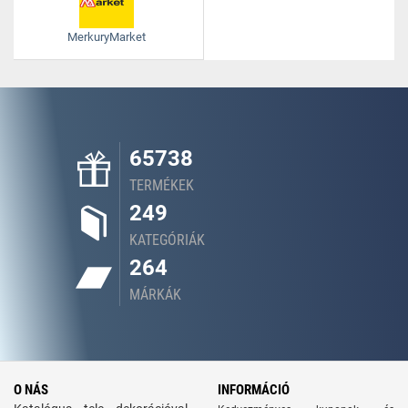
MerkuryMarket
65738
TERMÉKEK
249
KATEGÓRIÁK
264
MÁRKÁK
O NÁS
INFORMÁCIÓ