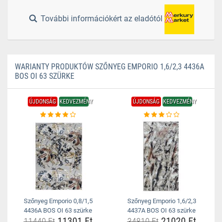
További információkért az eladótól
WARIANTY PRODUKTÓW SZŐNYEG EMPORIO 1,6/2,3 4436A
BOS OI 63 SZÜRKE
ÚJDONSÁG
KEDVEZMÉNY
ÚJDONSÁG
KEDVEZMÉNY
Szőnyeg Emporio 0,8/1,5
Szőnyeg Emporio 1,6/2,3
4436A BOS OI 63 szürke
4437A BOS OI 63 szürke
11301 Ft
21020 Ft
11440 Ft
34810 Ft