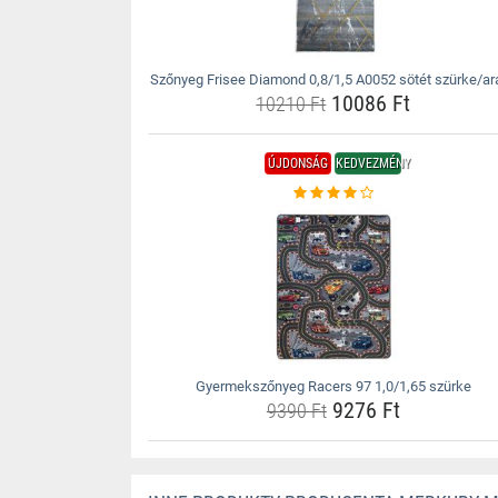
Szőnyeg Frisee Diamond 0,8/1,5 A0052 sötét szürke/ar
10086 Ft
10210 Ft
ÚJDONSÁG
KEDVEZMÉNY
Gyermekszőnyeg Racers 97 1,0/1,65 szürke
9276 Ft
9390 Ft