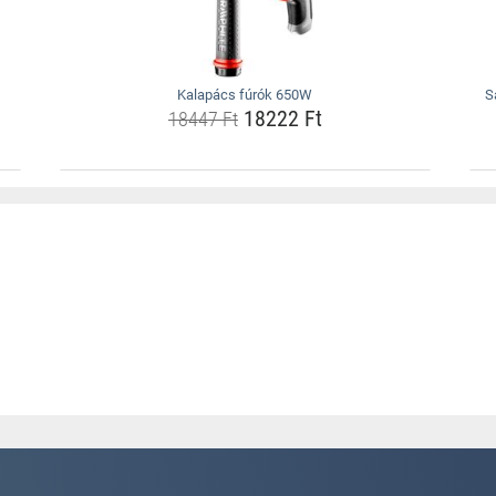
Kalapács fúrók 650W
S
18222 Ft
18447 Ft