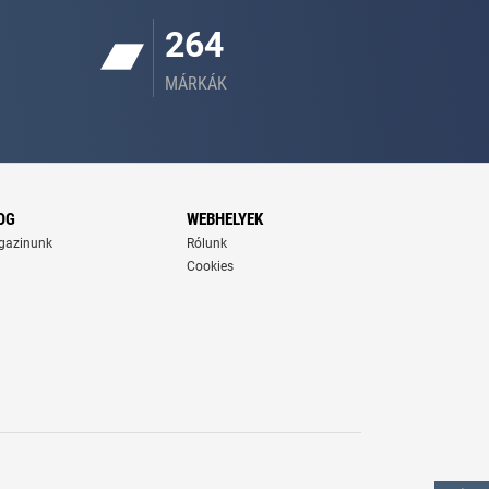
264
MÁRKÁK
OG
WEBHELYEK
gazinunk
Rólunk
Cookies