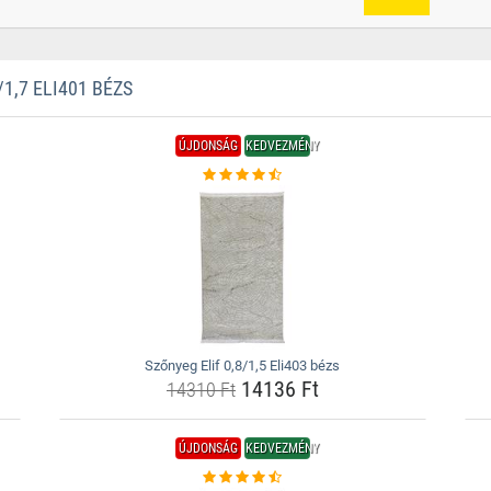
1,7 ELI401 BÉZS
ÚJDONSÁG
KEDVEZMÉNY
Szőnyeg Elif 0,8/1,5 Eli403 bézs
14136 Ft
14310 Ft
ÚJDONSÁG
KEDVEZMÉNY