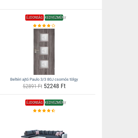
ÚJDONSÁG
KEDVEZMÉNY
Beltéri ajtó Paulo 3/3 80J csomós tölgy
52248 Ft
52891 Ft
ÚJDONSÁG
KEDVEZMÉNY