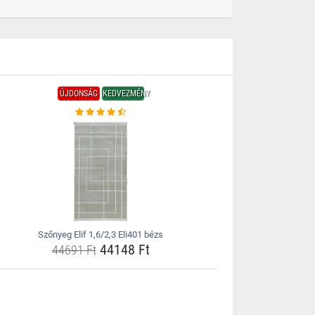
ÚJDONSÁG
KEDVEZMÉNY
Szőnyeg Elif 1,6/2,3 Eli401 bézs
44148 Ft
44691 Ft