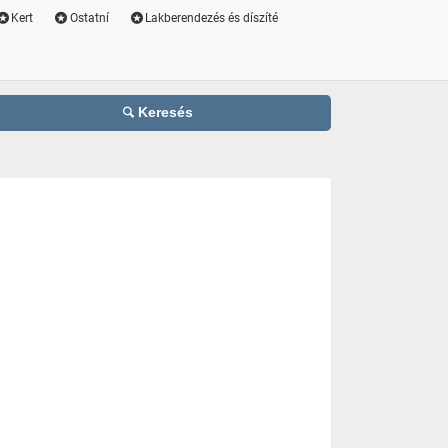
Kert
Ostatní
Lakberendezés és díszíté
Keresés