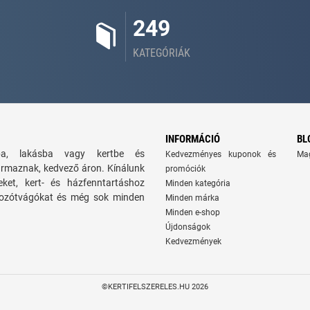
249
KATEGÓRIÁK
INFORMÁCIÓ
BL
zba, lakásba vagy kertbe és
Kedvezményes kuponok és
Ma
ármaznak, kedvező áron. Kínálunk
promóciók
seket, kert- és házfenntartáshoz
Minden kategória
 bozótvágókat és még sok minden
Minden márka
Minden e-shop
Újdonságok
Kedvezmények
©KERTIFELSZERELES.HU 2026