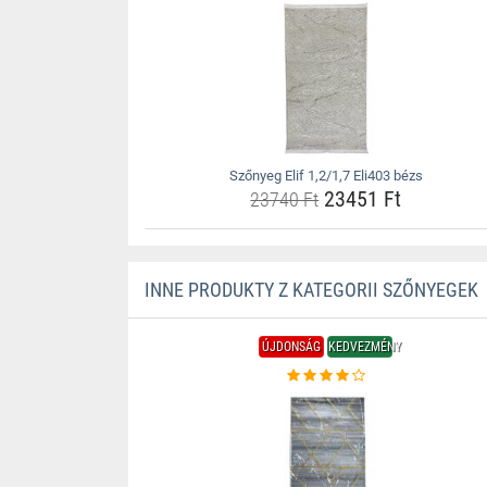
Szőnyeg Elif 1,2/1,7 Eli403 bézs
23451 Ft
23740 Ft
INNE PRODUKTY Z KATEGORII SZŐNYEGEK
ÚJDONSÁG
KEDVEZMÉNY