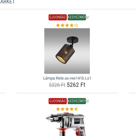
MARKET
ÚJDONSÁG
KEDVEZMÉNY
Lámpa Rete as-ree141b Ls1
5262 Ft
5326 Ft
ÚJDONSÁG
KEDVEZMÉNY