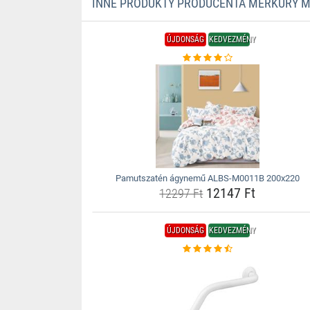
INNE PRODUKTY PRODUCENTA MERKURY 
ÚJDONSÁG
KEDVEZMÉNY
Pamutszatén ágynemű ALBS-M0011B 200x220
12147 Ft
12297 Ft
ÚJDONSÁG
KEDVEZMÉNY