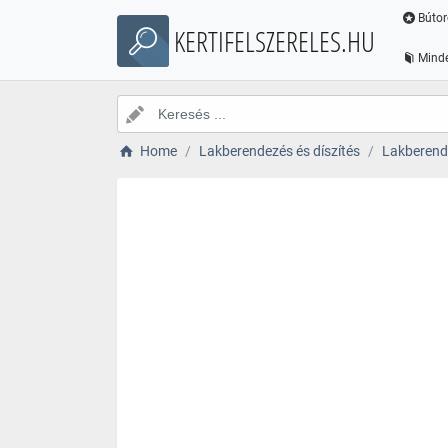
Bútor
KERTIFELSZERELES.HU
Minde
Home
Lakberendezés és díszítés
Lakberende