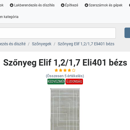
ok
Lakberendezés és díszítés
Építkezé
Szerszámok és gépek
n kategória
zés és díszíté
Szőnyegek
Szőnyeg Elif 1,2/1,7 Eli401 bézs
Szőnyeg Elif 1,2/1,7 Eli401 bézs
(Összesen
5
értékelés)
KEDVEZMÉNY
ÚJDONSÁG