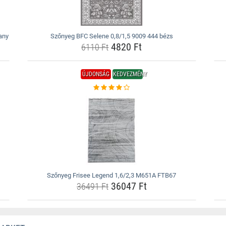
any
Szőnyeg BFC Selene 0,8/1,5 9009 444 bézs
4820 Ft
6110 Ft
ÚJDONSÁG
KEDVEZMÉNY
Szőnyeg Frisee Legend 1,6/2,3 M651A FTB67
36047 Ft
36491 Ft