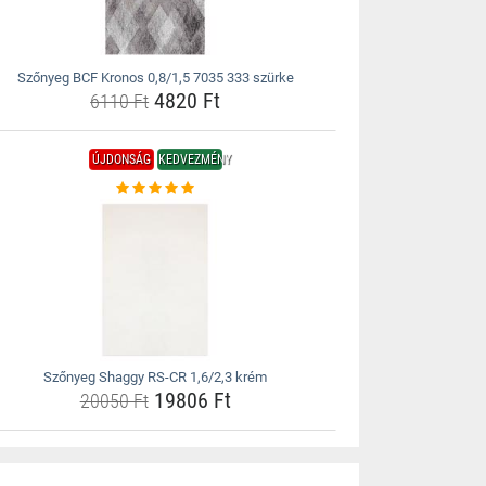
Szőnyeg BCF Kronos 0,8/1,5 7035 333 szürke
4820 Ft
6110 Ft
ÚJDONSÁG
KEDVEZMÉNY
Szőnyeg Shaggy RS-CR 1,6/2,3 krém
19806 Ft
20050 Ft