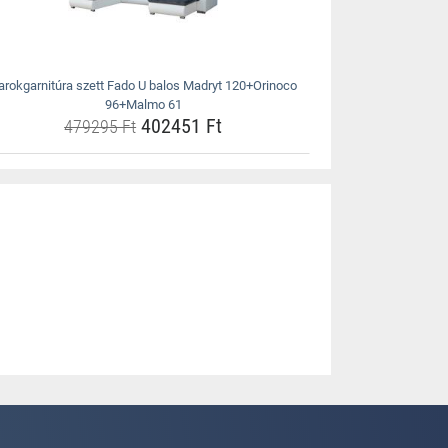
arokgarnitúra szett Fado U balos Madryt 120+Orinoco
96+Malmo 61
402451 Ft
479295 Ft