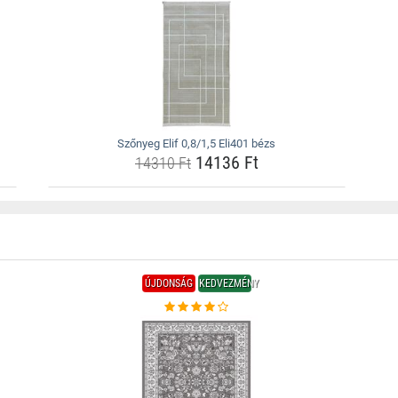
Szőnyeg Elif 0,8/1,5 Eli401 bézs
14136 Ft
14310 Ft
ÚJDONSÁG
KEDVEZMÉNY