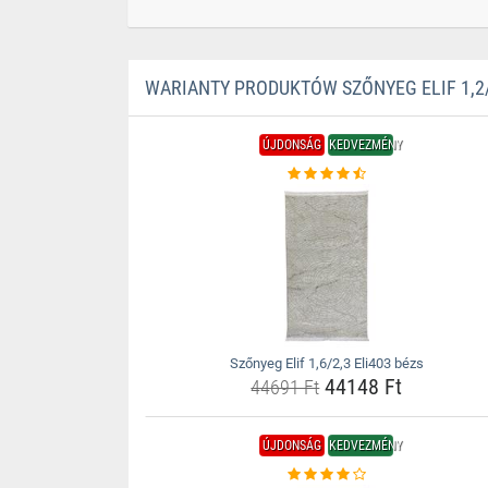
WARIANTY PRODUKTÓW SZŐNYEG ELIF 1,2/
ÚJDONSÁG
KEDVEZMÉNY
Szőnyeg Elif 1,6/2,3 Eli403 bézs
44148 Ft
44691 Ft
ÚJDONSÁG
KEDVEZMÉNY