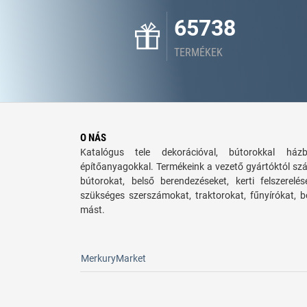
65738
TERMÉKEK
O NÁS
Katalógus tele dekorációval, bútorokkal há
építőanyagokkal. Termékeink a vezető gyártóktól sz
bútorokat, belső berendezéseket, kerti felszerelé
szükséges szerszámokat, traktorokat, fűnyírókat,
mást.
MerkuryMarket