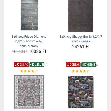
Szőnyeg Frisee Diamond
Szőnyeg Shaggy Emilie 1,2/1,7
0,8/1,5 A0052 sötét
RS-D7 szürke
24261 Ft
szürke/arany
10086 Ft
10210 Ft
ÚJDONSÁG
KEDVEZMÉNY
ÚJDONSÁG
KEDVEZMÉNY