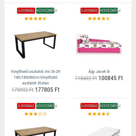
ÚJDONSÁG
KEDVEZMÉNY
ÚJDONSÁG
KEDVEZMÉNY
Kinyitható asztalok Iris St-29
Ágy Jacek B
100845 Ft
140/180x80cm Kinyitható
118492 Ft
asztalok Wotan
177805 Ft
179992 Ft
ÚJDONSÁG
KEDVEZMÉNY
ÚJDONSÁG
KEDVEZMÉNY