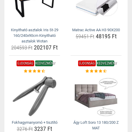
Kinyitható asztalok Iris St-29
Matrac Active AA H3 90X200
48195 Ft
160/240x90cm Kinyitható
59451 Ft
asztalok Wotan
202107 Ft
204593 Ft
ÚJDONSÁG
KEDVEZMÉNY
ÚJDONSÁG
KEDVEZMÉNY
Fokhagymanyomó + tisztító
Ágy Loft Soro 13 180/200 Z
3237 Ft
3276 Ft
MAT