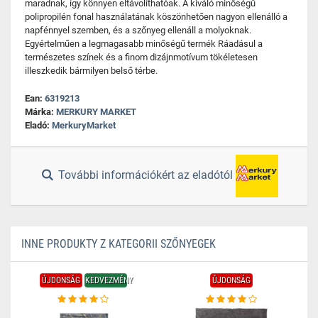
maradnak, így könnyen eltávolíthatóak. A kiváló minőségű
polipropilén fonal használatának köszönhetően nagyon ellenálló a
napfénnyel szemben, és a szőnyeg ellenáll a molyoknak.
Egyértelműen a legmagasabb minőségű termék Ráadásul a
természetes színek és a finom dizájnmotívum tökéletesen
illeszkedik bármilyen belső térbe.
Ean:
6319213
Márka:
MERKURY MARKET
Eladó:
MerkuryMarket
További információkért az eladótól
INNE PRODUKTY Z KATEGORII SZŐNYEGEK
ÚJDONSÁG
KEDVEZMÉNY
ÚJDONSÁG