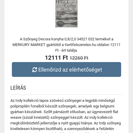
A Szőnyeg Decora konyha 0,8/2,0 34521 032 terméket a
MERKURY MARKET gyártótól a Kertifelszereles.hu oldalon 12111
Ft - ért találja.
12111 Ft
12260 Ft
Ellenőrizd az elérhetőséget
LEÍRÁS
Az Indy kollekció lapos szövésű szőnyegei a legjobb minőségű
polipropilén fonalból készült szőnyegek, amelyek egy belgiumi
gyárban készülnek. Szőtt párnázott stílusban, az úgynevezett flat
weave (szizál kinézetű) szőnyeggel készült. Az Indy kollekció
megkülönböztető jellemzője a nyírt gyapjú hiánya. Az Indy szőnyeg
kivételesen könnyen tisztítható, a szennyeződések a felületén