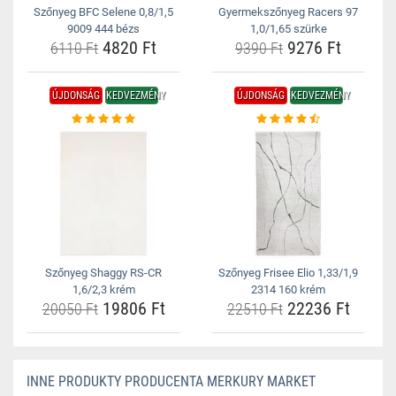
Szőnyeg BFC Selene 0,8/1,5
Gyermekszőnyeg Racers 97
9009 444 bézs
1,0/1,65 szürke
4820 Ft
9276 Ft
6110 Ft
9390 Ft
ÚJDONSÁG
KEDVEZMÉNY
ÚJDONSÁG
KEDVEZMÉNY
Szőnyeg Shaggy RS-CR
Szőnyeg Frisee Elio 1,33/1,9
1,6/2,3 krém
2314 160 krém
19806 Ft
22236 Ft
20050 Ft
22510 Ft
INNE PRODUKTY PRODUCENTA MERKURY MARKET