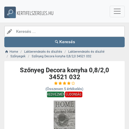
KERTIFELSZERELES.HU
Keresés
Home
Lakberendezés és díszítés
Lakberendezés és díszíté
Szőnyegek
Szőnyeg Decora konyha 0,8/2,0 34521 032
Szőnyeg Decora konyha 0,8/2,0
34521 032
(Összesen
5
értékelés)
KEDVEZMÉNY
ÚJDONSÁG