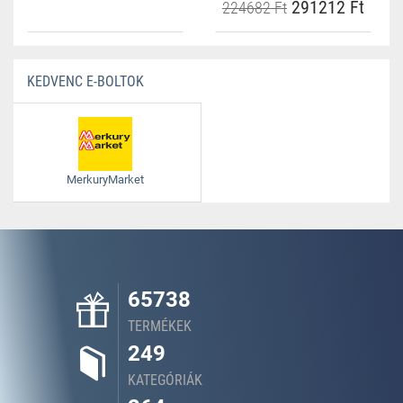
291212 Ft
224682 Ft
KEDVENC E-BOLTOK
MerkuryMarket
65738
TERMÉKEK
249
KATEGÓRIÁK