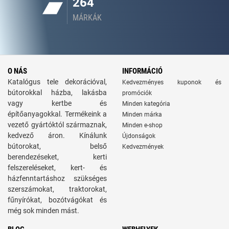
264
MÁRKÁK
O NÁS
INFORMÁCIÓ
Katalógus tele dekorációval,
Kedvezményes kuponok és
bútorokkal házba, lakásba
promóciók
vagy kertbe és
Minden kategória
építőanyagokkal. Termékeink a
Minden márka
vezető gyártóktól származnak,
Minden e-shop
kedvező áron. Kínálunk
Újdonságok
bútorokat, belső
Kedvezmények
berendezéseket, kerti
felszereléseket, kert- és
házfenntartáshoz szükséges
szerszámokat, traktorokat,
fűnyírókat, bozótvágókat és
még sok minden mást.