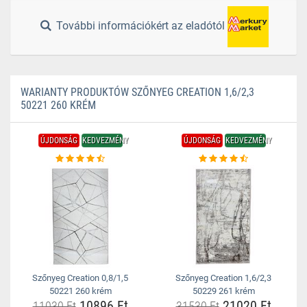
További információkért az eladótól
WARIANTY PRODUKTÓW SZŐNYEG CREATION 1,6/2,3
50221 260 KRÉM
ÚJDONSÁG
KEDVEZMÉNY
ÚJDONSÁG
KEDVEZMÉNY
Szőnyeg Creation 0,8/1,5
Szőnyeg Creation 1,6/2,3
50221 260 krém
50229 261 krém
10896 Ft
21020 Ft
11030 Ft
31530 Ft