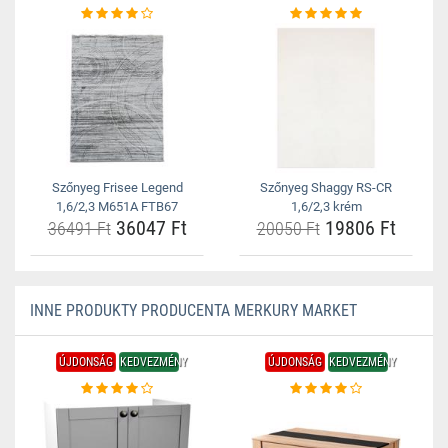
Szőnyeg Frisee Legend
Szőnyeg Shaggy RS-CR
1,6/2,3 M651A FTB67
1,6/2,3 krém
36047 Ft
19806 Ft
36491 Ft
20050 Ft
INNE PRODUKTY PRODUCENTA MERKURY MARKET
ÚJDONSÁG
KEDVEZMÉNY
ÚJDONSÁG
KEDVEZMÉNY