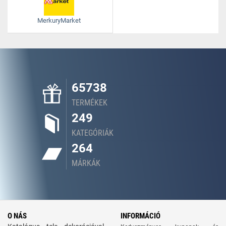
MerkuryMarket
65738
TERMÉKEK
249
KATEGÓRIÁK
264
MÁRKÁK
O NÁS
INFORMÁCIÓ