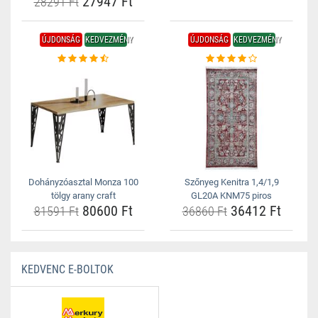
27947 Ft
28291 Ft
ÚJDONSÁG
KEDVEZMÉNY
ÚJDONSÁG
KEDVEZMÉNY
Dohányzóasztal Monza 100
Szőnyeg Kenitra 1,4/1,9
tölgy arany craft
GL20A KNM75 piros
80600 Ft
36412 Ft
81591 Ft
36860 Ft
KEDVENC E-BOLTOK