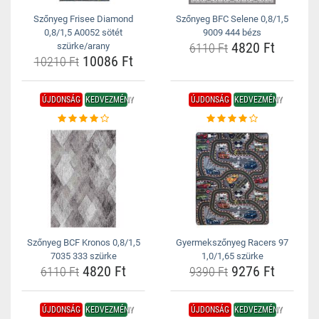
Szőnyeg Frisee Diamond
Szőnyeg BFC Selene 0,8/1,5
0,8/1,5 A0052 sötét
9009 444 bézs
4820 Ft
szürke/arany
6110 Ft
10086 Ft
10210 Ft
ÚJDONSÁG
KEDVEZMÉNY
ÚJDONSÁG
KEDVEZMÉNY
Szőnyeg BCF Kronos 0,8/1,5
Gyermekszőnyeg Racers 97
7035 333 szürke
1,0/1,65 szürke
4820 Ft
9276 Ft
6110 Ft
9390 Ft
ÚJDONSÁG
KEDVEZMÉNY
ÚJDONSÁG
KEDVEZMÉNY