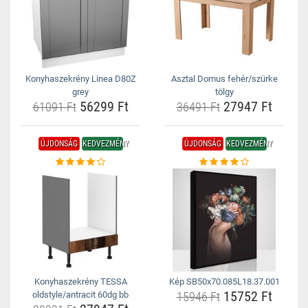
Konyhaszekrény Linea D80Z
Asztal Domus fehér/szürke
grey
tölgy
56299 Ft
27947 Ft
61091 Ft
36491 Ft
ÚJDONSÁG
KEDVEZMÉNY
ÚJDONSÁG
KEDVEZMÉNY
Konyhaszekrény TESSA
Kép SB50x70.085L18.37.001
15752 Ft
oldstyle/antracit 60dg bb
15946 Ft