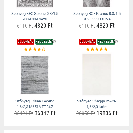
Szőnyeg BFC Selene 0,8/1,5
Szőnyeg BCF Kronos 0,8/1,5
9009 444 bézs
7035 333 szürke
4820 Ft
4820 Ft
6110 Ft
6110 Ft
ÚJDONSÁG
KEDVEZMÉNY
ÚJDONSÁG
KEDVEZMÉNY
Szőnyeg Frisee Legend
Szőnyeg Shaggy RS-CR
1,6/2,3 M651A FTB67
1,6/2,3 krém
36047 Ft
19806 Ft
36491 Ft
20050 Ft