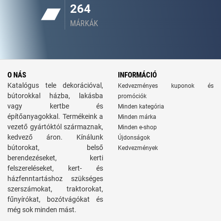
264
MÁRKÁK
O NÁS
INFORMÁCIÓ
Katalógus tele dekorációval,
Kedvezményes kuponok és
bútorokkal házba, lakásba
promóciók
vagy kertbe és
Minden kategória
építőanyagokkal. Termékeink a
Minden márka
vezető gyártóktól származnak,
Minden e-shop
kedvező áron. Kínálunk
Újdonságok
bútorokat, belső
Kedvezmények
berendezéseket, kerti
felszereléseket, kert- és
házfenntartáshoz szükséges
szerszámokat, traktorokat,
fűnyírókat, bozótvágókat és
még sok minden mást.