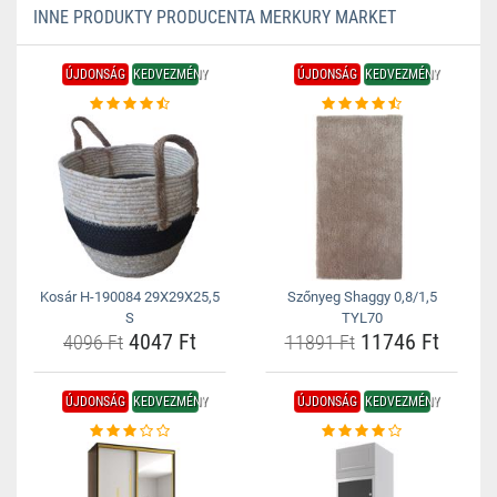
INNE PRODUKTY PRODUCENTA MERKURY MARKET
ÚJDONSÁG
KEDVEZMÉNY
ÚJDONSÁG
KEDVEZMÉNY
Kosár H-190084 29X29X25,5
Szőnyeg Shaggy 0,8/1,5
S
TYL70
4047 Ft
11746 Ft
4096 Ft
11891 Ft
ÚJDONSÁG
KEDVEZMÉNY
ÚJDONSÁG
KEDVEZMÉNY