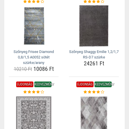
Szőnyeg Frisee Diamond
Szőnyeg Shaggy Emilie 1,2/1,7
0,8/1,5 A0052 sötét
RS-D7 szürke
24261 Ft
szürke/arany
10086 Ft
10210 Ft
ÚJDONSÁG
KEDVEZMÉNY
ÚJDONSÁG
KEDVEZMÉNY