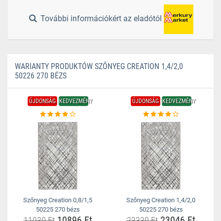
További információkért az eladótól
WARIANTY PRODUKTÓW SZŐNYEG CREATION 1,4/2,0
50226 270 BÉZS
ÚJDONSÁG
KEDVEZMÉNY
ÚJDONSÁG
KEDVEZMÉNY
Szőnyeg Creation 0,8/1,5
Szőnyeg Creation 1,4/2,0
50225 270 bézs
50225 270 bézs
10896 Ft
23046 Ft
11030 Ft
23330 Ft