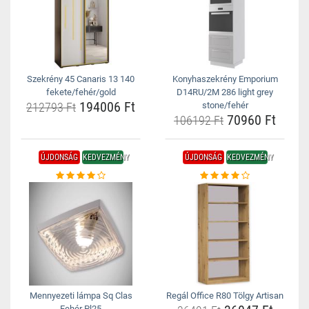
Szekrény 45 Canaris 13 140
Konyhaszekrény Emporium
fekete/fehér/gold
D14RU/2M 286 light grey
194006 Ft
212793 Ft
stone/fehér
70960 Ft
106192 Ft
ÚJDONSÁG
KEDVEZMÉNY
ÚJDONSÁG
KEDVEZMÉNY
Mennyezeti lámpa Sq Clas
Regál Office R80 Tölgy Artisan
Fehér Pl25