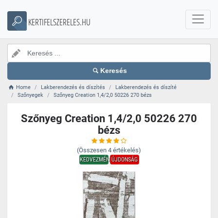
KERTIFELSZERELES.HU
Keresés
Home
Lakberendezés és díszítés
Lakberendezés és díszíté
Szőnyegek
Szőnyeg Creation 1,4/2,0 50226 270 bézs
Szőnyeg Creation 1,4/2,0 50226 270
bézs
(Összesen
4
értékelés)
KEDVEZMÉNY
ÚJDONSÁG