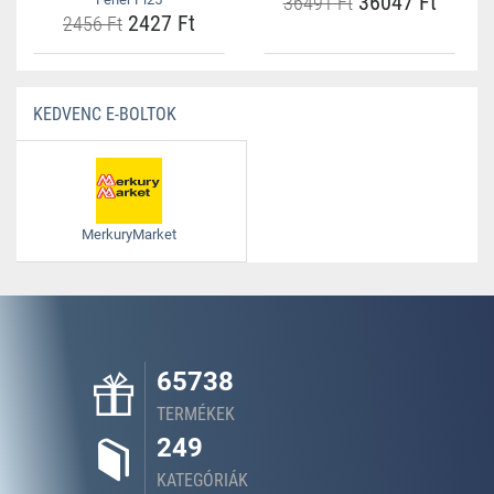
36047 Ft
36491 Ft
2427 Ft
2456 Ft
KEDVENC E-BOLTOK
MerkuryMarket
65738
TERMÉKEK
249
KATEGÓRIÁK