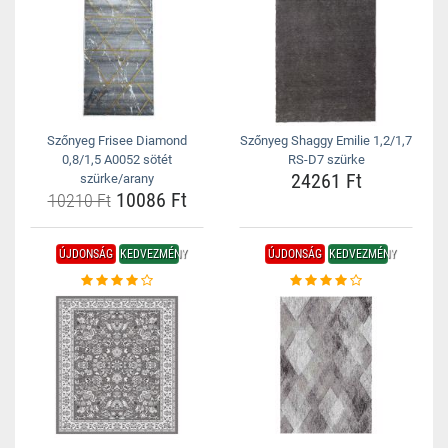
Szőnyeg Frisee Diamond
Szőnyeg Shaggy Emilie 1,2/1,7
0,8/1,5 A0052 sötét
RS-D7 szürke
24261 Ft
szürke/arany
10086 Ft
10210 Ft
ÚJDONSÁG
KEDVEZMÉNY
ÚJDONSÁG
KEDVEZMÉNY