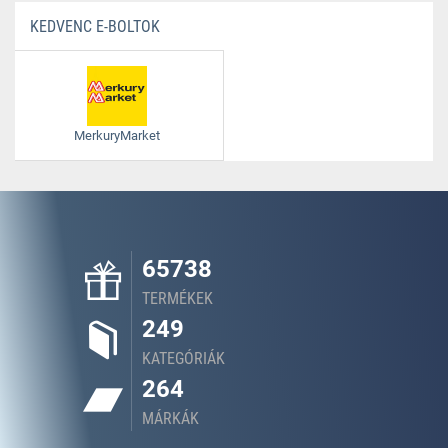
KEDVENC E-BOLTOK
MerkuryMarket
65738
TERMÉKEK
249
KATEGÓRIÁK
264
MÁRKÁK