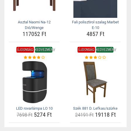
Asztal Naomi Na-12
Fali polisztirol szalag Marbet
Dió/Wenge
E-10
117052 Ft
4857 Ft
ÚJDONSÁG
KEDVEZMÉNY
ÚJDONSÁG
KEDVEZMÉNY
LED rovarlámpa LO 10
Szék 881 D. Lefkas/szürke
5274 Ft
19118 Ft
7698 Ft
24191 Ft