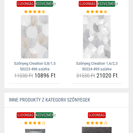
ÚJDONSÁG
KEDVEZMÉNY
ÚJDONSÁG
KEDVEZMÉNY
Szőnyeg Creation 0,8/1,5
Szőnyeg Creation 1,6/2,3
50223 496 szürke
50224 495 szürke
10896 Ft
21020 Ft
11030 Ft
31530 Ft
INNE PRODUKTY Z KATEGORII SZŐNYEGEK
ÚJDONSÁG
KEDVEZMÉNY
ÚJDONSÁG