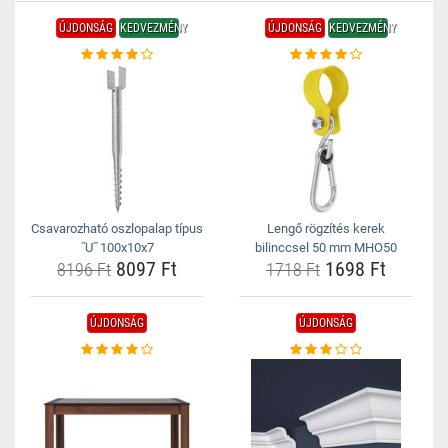
ÚJDONSÁG
KEDVEZMÉNY
ÚJDONSÁG
KEDVEZMÉNY
Csavarozható oszlopalap típus
Lengő rögzítés kerek
˝U˝ 100x10x7
bilinccsel 50 mm MHO50
8097 Ft
1698 Ft
8196 Ft
1718 Ft
ÚJDONSÁG
ÚJDONSÁG