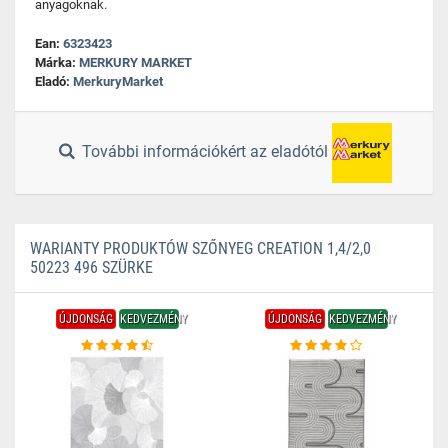
anyagoknak.
Ean:
6323423
Márka:
MERKURY MARKET
Eladó:
MerkuryMarket
További információkért az eladótól
WARIANTY PRODUKTÓW SZŐNYEG CREATION 1,4/2,0
50223 496 SZÜRKE
ÚJDONSÁG
KEDVEZMÉNY
ÚJDONSÁG
KEDVEZMÉNY