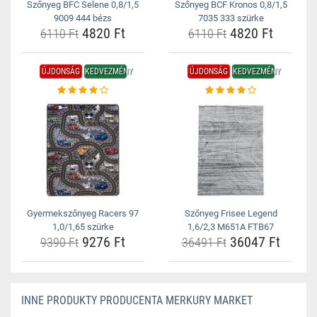
Szőnyeg BFC Selene 0,8/1,5
Szőnyeg BCF Kronos 0,8/1,5
9009 444 bézs
7035 333 szürke
4820 Ft
4820 Ft
6110 Ft
6110 Ft
ÚJDONSÁG
KEDVEZMÉNY
ÚJDONSÁG
KEDVEZMÉNY
Gyermekszőnyeg Racers 97
Szőnyeg Frisee Legend
1,0/1,65 szürke
1,6/2,3 M651A FTB67
9276 Ft
36047 Ft
9390 Ft
36491 Ft
INNE PRODUKTY PRODUCENTA MERKURY MARKET