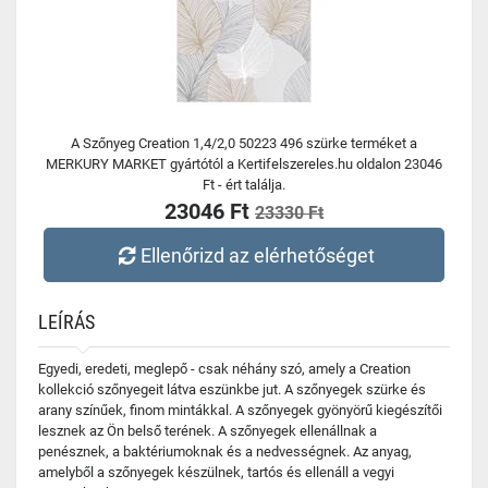
A Szőnyeg Creation 1,4/2,0 50223 496 szürke terméket a
MERKURY MARKET gyártótól a Kertifelszereles.hu oldalon 23046
Ft - ért találja.
23046 Ft
23330 Ft
Ellenőrizd az elérhetőséget
LEÍRÁS
Egyedi, eredeti, meglepő - csak néhány szó, amely a Creation
kollekció szőnyegeit látva eszünkbe jut. A szőnyegek szürke és
arany színűek, finom mintákkal. A szőnyegek gyönyörű kiegészítői
lesznek az Ön belső terének. A szőnyegek ellenállnak a
penésznek, a baktériumoknak és a nedvességnek. Az anyag,
amelyből a szőnyegek készülnek, tartós és ellenáll a vegyi