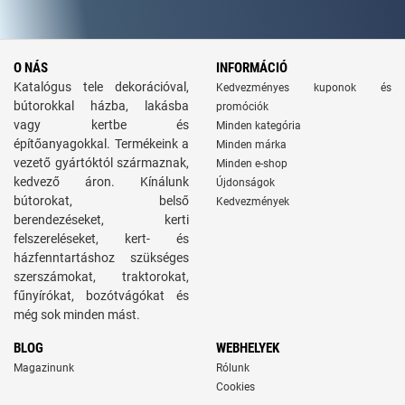
O NÁS
INFORMÁCIÓ
Katalógus tele dekorációval,
Kedvezményes kuponok és
bútorokkal házba, lakásba
promóciók
vagy kertbe és
Minden kategória
építőanyagokkal. Termékeink a
Minden márka
vezető gyártóktól származnak,
Minden e-shop
kedvező áron. Kínálunk
Újdonságok
bútorokat, belső
Kedvezmények
berendezéseket, kerti
felszereléseket, kert- és
házfenntartáshoz szükséges
szerszámokat, traktorokat,
fűnyírókat, bozótvágókat és
még sok minden mást.
BLOG
WEBHELYEK
Magazinunk
Rólunk
Cookies