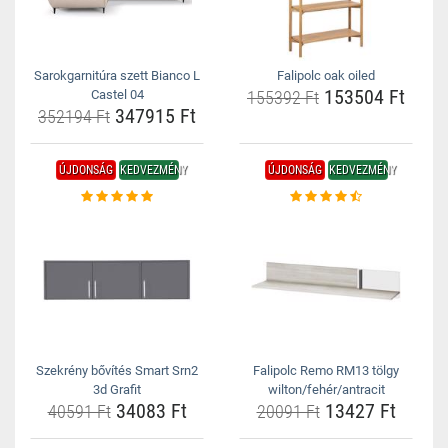
Sarokgarnitúra szett Bianco L
Falipolc oak oiled
153504 Ft
Castel 04
155392 Ft
347915 Ft
352194 Ft
ÚJDONSÁG
KEDVEZMÉNY
ÚJDONSÁG
KEDVEZMÉNY
Szekrény bővítés Smart Srn2
Falipolc Remo RM13 tölgy
3d Grafit
wilton/fehér/antracit
34083 Ft
13427 Ft
40591 Ft
20091 Ft