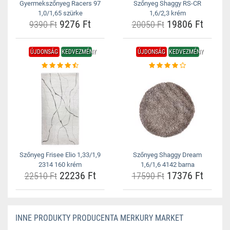
Gyermekszőnyeg Racers 97
Szőnyeg Shaggy RS-CR
1,0/1,65 szürke
1,6/2,3 krém
9276 Ft
19806 Ft
9390 Ft
20050 Ft
ÚJDONSÁG
KEDVEZMÉNY
ÚJDONSÁG
KEDVEZMÉNY
Szőnyeg Frisee Elio 1,33/1,9
Szőnyeg Shaggy Dream
2314 160 krém
1,6/1,6 4142 barna
22236 Ft
17376 Ft
22510 Ft
17590 Ft
INNE PRODUKTY PRODUCENTA MERKURY MARKET