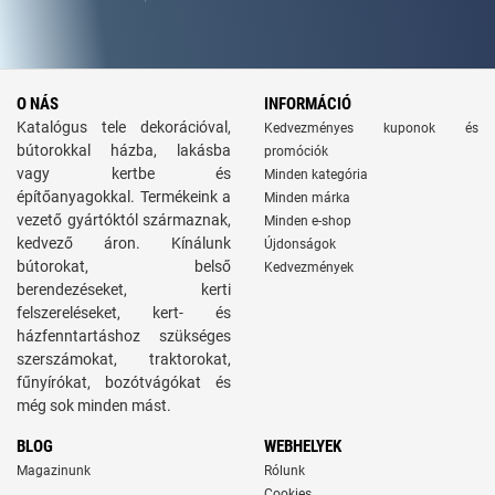
O NÁS
INFORMÁCIÓ
Katalógus tele dekorációval,
Kedvezményes kuponok és
bútorokkal házba, lakásba
promóciók
vagy kertbe és
Minden kategória
építőanyagokkal. Termékeink a
Minden márka
vezető gyártóktól származnak,
Minden e-shop
kedvező áron. Kínálunk
Újdonságok
bútorokat, belső
Kedvezmények
berendezéseket, kerti
felszereléseket, kert- és
házfenntartáshoz szükséges
szerszámokat, traktorokat,
fűnyírókat, bozótvágókat és
még sok minden mást.
BLOG
WEBHELYEK
Magazinunk
Rólunk
Cookies