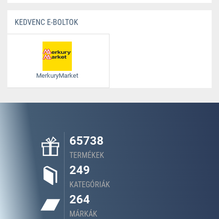
KEDVENC E-BOLTOK
MerkuryMarket
65738
TERMÉKEK
249
KATEGÓRIÁK
264
MÁRKÁK