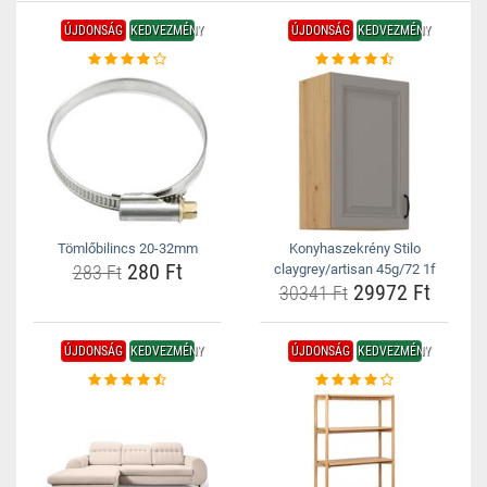
ÚJDONSÁG
KEDVEZMÉNY
ÚJDONSÁG
KEDVEZMÉNY
Tömlőbilincs 20-32mm
Konyhaszekrény Stilo
280 Ft
283 Ft
claygrey/artisan 45g/72 1f
29972 Ft
30341 Ft
ÚJDONSÁG
KEDVEZMÉNY
ÚJDONSÁG
KEDVEZMÉNY