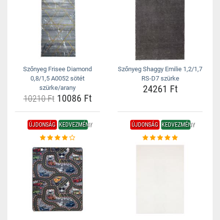
Szőnyeg Frisee Diamond
Szőnyeg Shaggy Emilie 1,2/1,7
0,8/1,5 A0052 sötét
RS-D7 szürke
24261 Ft
szürke/arany
10086 Ft
10210 Ft
ÚJDONSÁG
KEDVEZMÉNY
ÚJDONSÁG
KEDVEZMÉNY