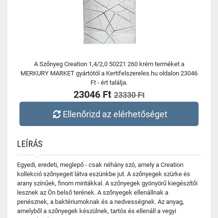
A Szőnyeg Creation 1,4/2,0 50221 260 krém terméket a
MERKURY MARKET gyártótól a Kertifelszereles.hu oldalon 23046
Ft - ért találja.
23046 Ft
23330 Ft
Ellenőrizd az elérhetőséget
LEÍRÁS
Egyedi, eredeti, meglepő - csak néhány szó, amely a Creation
kollekció szőnyegeit látva eszünkbe jut. A szőnyegek szürke és
arany színűek, finom mintákkal. A szőnyegek gyönyörű kiegészítői
lesznek az Ön belső terének. A szőnyegek ellenállnak a
penésznek, a baktériumoknak és a nedvességnek. Az anyag,
amelyből a szőnyegek készülnek, tartós és ellenáll a vegyi