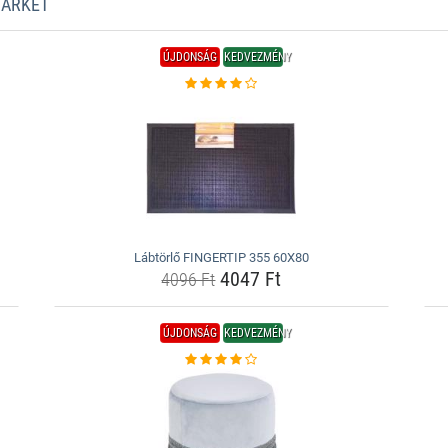
MARKET
ÚJDONSÁG
KEDVEZMÉNY
Lábtörlő FINGERTIP 355 60X80
4047 Ft
4096 Ft
ÚJDONSÁG
KEDVEZMÉNY