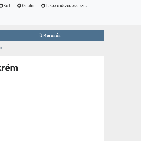
Kert
Ostatní
Lakberendezés és díszíté
Keresés
ém
krém