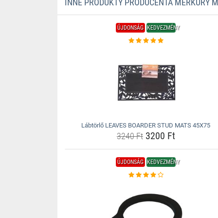
INNE PRODUKTY PRODUCENTA MERKURY 
ÚJDONSÁG
KEDVEZMÉNY
Lábtörlő LEAVES BOARDER STUD MATS 45X75
3200 Ft
3240 Ft
ÚJDONSÁG
KEDVEZMÉNY