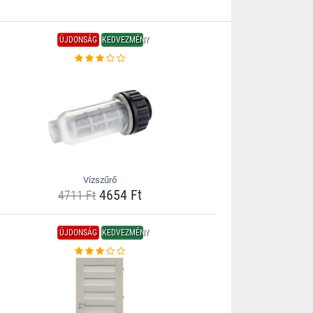
ÚJDONSÁG
KEDVEZMÉNY
Vízszűrő
4654 Ft
4711 Ft
ÚJDONSÁG
KEDVEZMÉNY