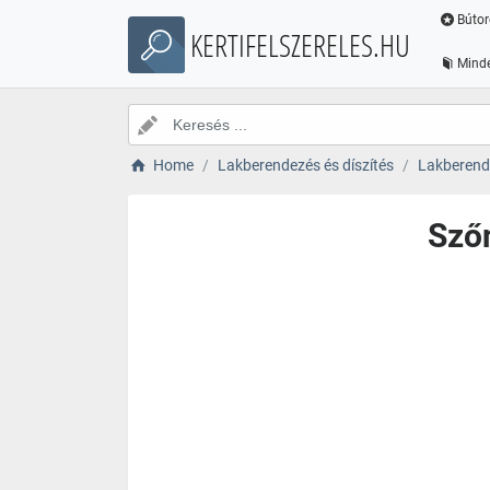
Bútor
KERTIFELSZERELES.HU
Minde
Home
Lakberendezés és díszítés
Lakberende
Sző