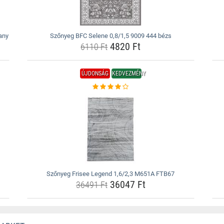
any
Szőnyeg BFC Selene 0,8/1,5 9009 444 bézs
4820 Ft
6110 Ft
ÚJDONSÁG
KEDVEZMÉNY
Szőnyeg Frisee Legend 1,6/2,3 M651A FTB67
36047 Ft
36491 Ft