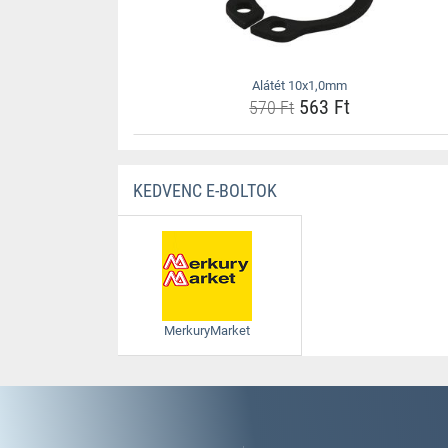
Alátét 10x1,0mm
563 Ft
570 Ft
KEDVENC E-BOLTOK
MerkuryMarket