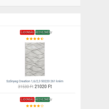
ÚJDONSÁG
KEDVEZMÉNY
Szőnyeg Creation 1,6/2,3 50220 261 krém
21020 Ft
31530 Ft
ÚJDONSÁG
KEDVEZMÉNY