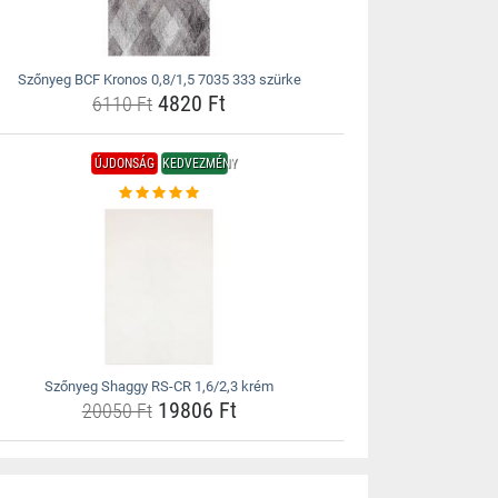
Szőnyeg BCF Kronos 0,8/1,5 7035 333 szürke
4820 Ft
6110 Ft
ÚJDONSÁG
KEDVEZMÉNY
Szőnyeg Shaggy RS-CR 1,6/2,3 krém
19806 Ft
20050 Ft