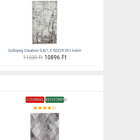
Szőnyeg Creation 0,8/1,5 50229 261 krém
10896 Ft
11030 Ft
ÚJDONSÁG
KEDVEZMÉNY