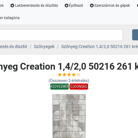
ok
Lakberendezés és díszítés
Építkezé
Szerszámok és gépek
n kategória
zés és díszíté
Szőnyegek
Szőnyeg Creation 1,4/2,0 50216 261 kr
nyeg Creation 1,4/2,0 50216 261 
(Összesen
3
értékelés)
KEDVEZMÉNY
ÚJDONSÁG