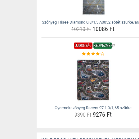
Szőnyeg Frisee Diamond 0,8/1,5 A0052 sötét szürke/ar
10086 Ft
10210 Ft
ÚJDONSÁG
KEDVEZMÉNY
Gyermekszőnyeg Racers 97 1,0/1,65 szürke
9276 Ft
9390 Ft