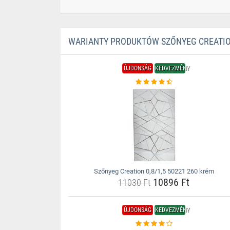
WARIANTY PRODUKTÓW SZŐNYEG CREATION
ÚJDONSÁG
KEDVEZMÉNY
Szőnyeg Creation 0,8/1,5 50221 260 krém
10896 Ft
11030 Ft
ÚJDONSÁG
KEDVEZMÉNY