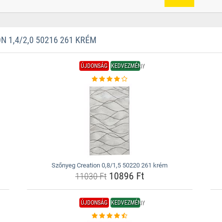
 1,4/2,0 50216 261 KRÉM
ÚJDONSÁG
KEDVEZMÉNY
Szőnyeg Creation 0,8/1,5 50220 261 krém
10896 Ft
11030 Ft
ÚJDONSÁG
KEDVEZMÉNY