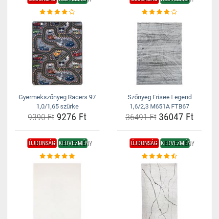
Gyermekszőnyeg Racers 97
Szőnyeg Frisee Legend
1,0/1,65 szürke
1,6/2,3 M651A FTB67
9276 Ft
36047 Ft
9390 Ft
36491 Ft
ÚJDONSÁG
KEDVEZMÉNY
ÚJDONSÁG
KEDVEZMÉNY