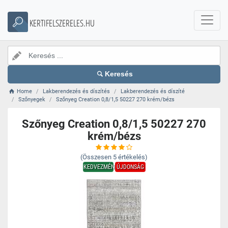
KERTIFELSZERELES.HU
Keresés
Home
Lakberendezés és díszítés
Lakberendezés és díszíté
Szőnyegek
Szőnyeg Creation 0,8/1,5 50227 270 krém/bézs
Szőnyeg Creation 0,8/1,5 50227 270
krém/bézs
(Összesen
5
értékelés)
KEDVEZMÉNY
ÚJDONSÁG