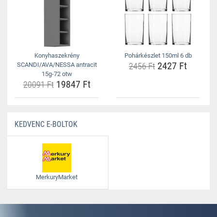
Konyhaszekrény
Pohárkészlet 150ml 6 db
2427 Ft
SCANDI/AVA/NESSA antracit
2456 Ft
15g-72 otw
19847 Ft
20091 Ft
KEDVENC E-BOLTOK
MerkuryMarket