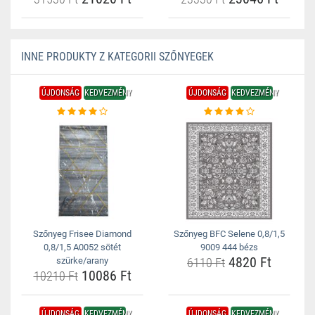
INNE PRODUKTY Z KATEGORII SZŐNYEGEK
ÚJDONSÁG
KEDVEZMÉNY
ÚJDONSÁG
KEDVEZMÉNY
Szőnyeg Frisee Diamond
Szőnyeg BFC Selene 0,8/1,5
0,8/1,5 A0052 sötét
9009 444 bézs
4820 Ft
szürke/arany
6110 Ft
10086 Ft
10210 Ft
ÚJDONSÁG
KEDVEZMÉNY
ÚJDONSÁG
KEDVEZMÉNY