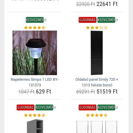
22641 Ft
22920 Ft
KEDVEZMÉNY
ÚJDONSÁG
KEDVEZMÉNY
Napelemes lámpa 1 LED BY-
Oldalsó panel Emily 720 +
131573
1313 fekete borsó
629 Ft
51519 Ft
1047 Ft
69291 Ft
ÚJDONSÁG
KEDVEZMÉNY
ÚJDONSÁG
KEDVEZMÉNY