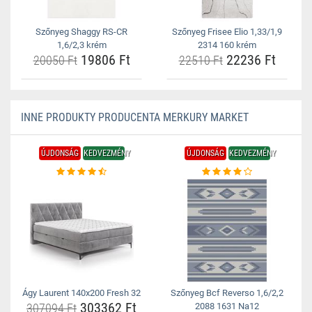
Szőnyeg Shaggy RS-CR
Szőnyeg Frisee Elio 1,33/1,9
1,6/2,3 krém
2314 160 krém
19806 Ft
22236 Ft
20050 Ft
22510 Ft
INNE PRODUKTY PRODUCENTA MERKURY MARKET
ÚJDONSÁG
KEDVEZMÉNY
ÚJDONSÁG
KEDVEZMÉNY
Ágy Laurent 140x200 Fresh 32
Szőnyeg Bcf Reverso 1,6/2,2
303362 Ft
307094 Ft
2088 1631 Na12