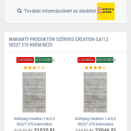
További információkért az eladótól
WARIANTY PRODUKTÓW SZŐNYEG CREATION 0,8/1,5
50227 270 KRÉM/BÉZS
ÚJDONSÁG
KEDVEZMÉNY
ÚJDONSÁG
KEDVEZMÉNY
Szőnyeg Creation 1,6/2,3
Szőnyeg Creation 1,4/2,0
50227 270 krém/bézs
50227 270 krém/bézs
21020 Ft
23046 Ft
31530 Ft
23330 Ft