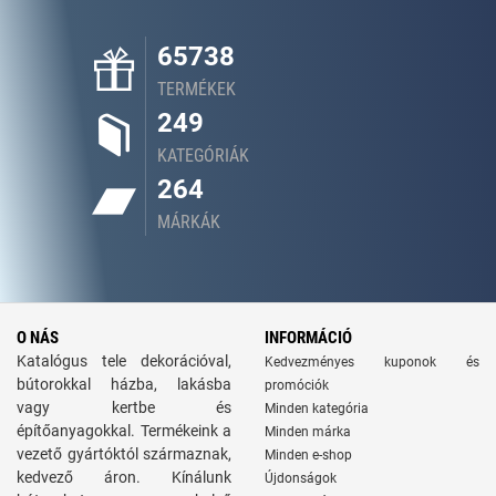
65738
TERMÉKEK
249
KATEGÓRIÁK
264
MÁRKÁK
O NÁS
INFORMÁCIÓ
Katalógus tele dekorációval,
Kedvezményes kuponok és
bútorokkal házba, lakásba
promóciók
vagy kertbe és
Minden kategória
építőanyagokkal. Termékeink a
Minden márka
vezető gyártóktól származnak,
Minden e-shop
kedvező áron. Kínálunk
Újdonságok