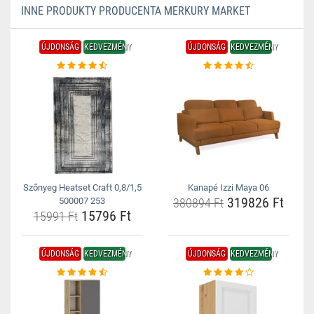
INNE PRODUKTY PRODUCENTA MERKURY MARKET
ÚJDONSÁG
KEDVEZMÉNY
ÚJDONSÁG
KEDVEZMÉNY
Szőnyeg Heatset Craft 0,8/1,5
Kanapé Izzi Maya 06
319826 Ft
500007 253
380894 Ft
15796 Ft
15991 Ft
ÚJDONSÁG
KEDVEZMÉNY
ÚJDONSÁG
KEDVEZMÉNY