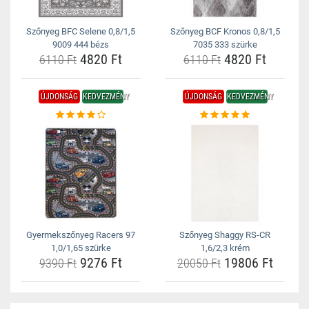
Szőnyeg BFC Selene 0,8/1,5
Szőnyeg BCF Kronos 0,8/1,5
9009 444 bézs
7035 333 szürke
4820 Ft
4820 Ft
6110 Ft
6110 Ft
ÚJDONSÁG
KEDVEZMÉNY
ÚJDONSÁG
KEDVEZMÉNY
Gyermekszőnyeg Racers 97
Szőnyeg Shaggy RS-CR
1,0/1,65 szürke
1,6/2,3 krém
9276 Ft
19806 Ft
9390 Ft
20050 Ft