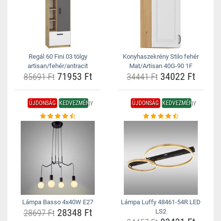
Regál 60 Fini 03 tölgy
Konyhaszekrény Stilo fehér
artisan/fehér/antracit
Mat/Artisan 40G-90 1F
71953 Ft
34022 Ft
85691 Ft
34441 Ft
ÚJDONSÁG
KEDVEZMÉNY
ÚJDONSÁG
KEDVEZMÉNY
Lámpa Basso 4x40W E27
Lámpa Luffy 48461-54R LED
28348 Ft
28697 Ft
LS2