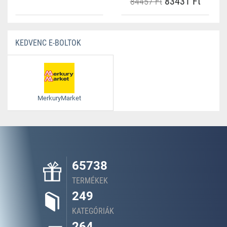
83431 Ft
84457 Ft
KEDVENC E-BOLTOK
MerkuryMarket
65738
TERMÉKEK
249
KATEGÓRIÁK
264