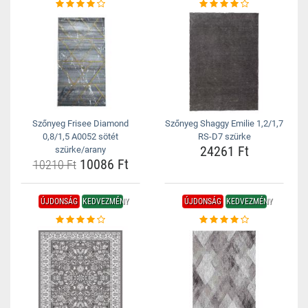
Szőnyeg Frisee Diamond
Szőnyeg Shaggy Emilie 1,2/1,7
0,8/1,5 A0052 sötét
RS-D7 szürke
24261 Ft
szürke/arany
10086 Ft
10210 Ft
ÚJDONSÁG
KEDVEZMÉNY
ÚJDONSÁG
KEDVEZMÉNY