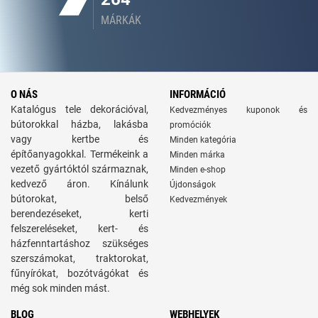
MÁRKÁK
O NÁS
INFORMÁCIÓ
Katalógus tele dekorációval,
Kedvezményes kuponok és
bútorokkal házba, lakásba
promóciók
vagy kertbe és
Minden kategória
építőanyagokkal. Termékeink a
Minden márka
vezető gyártóktól származnak,
Minden e-shop
kedvező áron. Kínálunk
Újdonságok
bútorokat, belső
Kedvezmények
berendezéseket, kerti
felszereléseket, kert- és
házfenntartáshoz szükséges
szerszámokat, traktorokat,
fűnyírókat, bozótvágókat és
még sok minden mást.
BLOG
WEBHELYEK