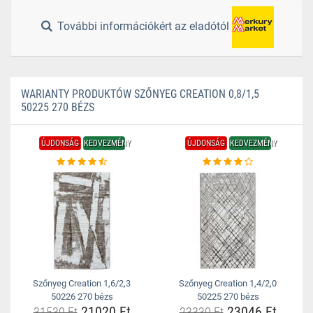
További információkért az eladótól
WARIANTY PRODUKTÓW SZŐNYEG CREATION 0,8/1,5
50225 270 BÉZS
ÚJDONSÁG
KEDVEZMÉNY
ÚJDONSÁG
KEDVEZMÉNY
Szőnyeg Creation 1,6/2,3
Szőnyeg Creation 1,4/2,0
50226 270 bézs
50225 270 bézs
21020 Ft
23046 Ft
31530 Ft
23330 Ft