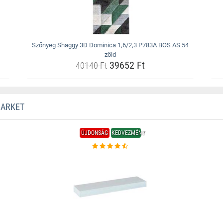
Szőnyeg Shaggy 3D Dominica 1,6/2,3 P783A BOS AS 54
zöld
39652 Ft
40140 Ft
MARKET
ÚJDONSÁG
KEDVEZMÉNY