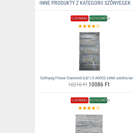
INNE PRODUKTY Z KATEGORII SZŐNYEGEK
ÚJDONSÁG
KEDVEZMÉNY
Szőnyeg Frisee Diamond 0,8/1,5 A0052 sötét szürke/ar
10086 Ft
10210 Ft
ÚJDONSÁG
KEDVEZMÉNY