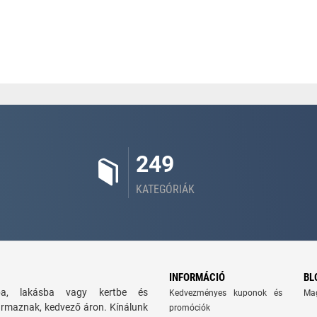
249
KATEGÓRIÁK
INFORMÁCIÓ
BL
zba, lakásba vagy kertbe és
Kedvezményes kuponok és
Ma
ármaznak, kedvező áron. Kínálunk
promóciók