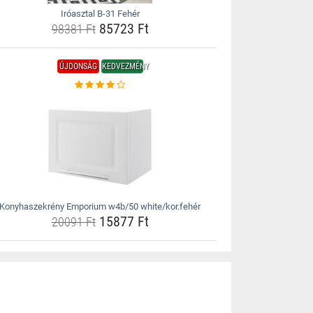
Iróasztal B-31 Fehér
85723 Ft
98381 Ft
ÚJDONSÁG
KEDVEZMÉNY
Konyhaszekrény Emporium w4b/50 white/kor.fehér
15877 Ft
20091 Ft