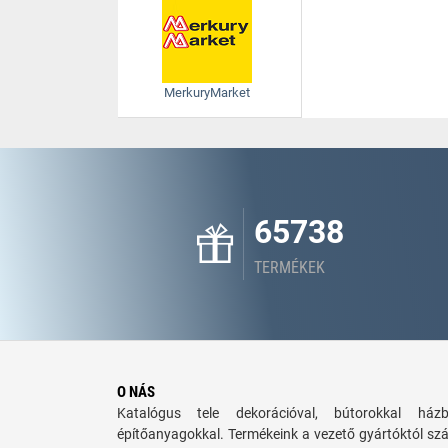
MerkuryMarket
65738
TERMÉKEK
O NÁS
Katalógus tele dekorációval, bútorokkal há
építőanyagokkal. Termékeink a vezető gyártóktól sz