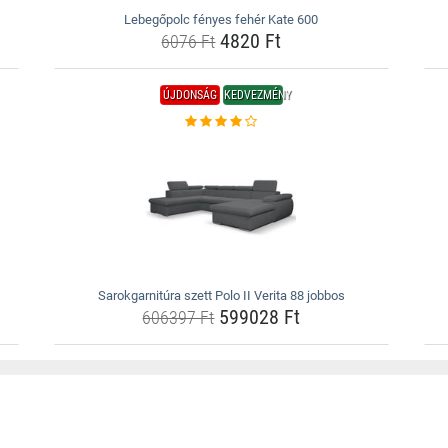
Lebegőpolc fényes fehér Kate 600
4820 Ft
6076 Ft
ÚJDONSÁG
KEDVEZMÉNY
Sarokgarnitúra szett Polo II Verita 88 jobbos
599028 Ft
606397 Ft