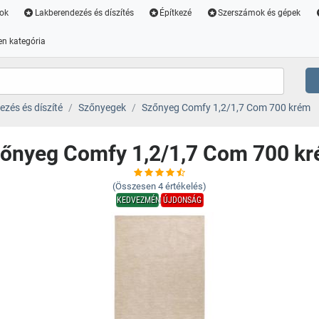
ok
Lakberendezés és díszítés
Építkezé
Szerszámok és gépek
n kategória
zés és díszíté
Szőnyegek
Szőnyeg Comfy 1,2/1,7 Com 700 krém
őnyeg Comfy 1,2/1,7 Com 700 k
(Összesen
4
értékelés)
KEDVEZMÉNY
ÚJDONSÁG