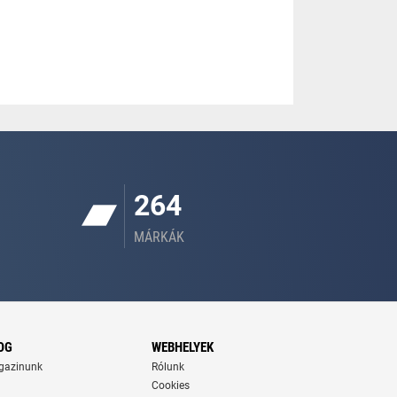
264
MÁRKÁK
OG
WEBHELYEK
gazinunk
Rólunk
Cookies