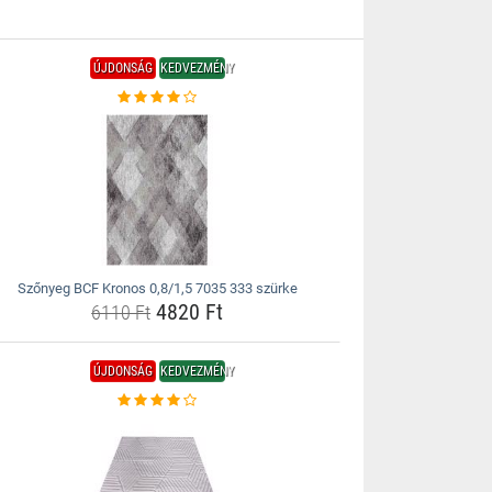
ÚJDONSÁG
KEDVEZMÉNY
Szőnyeg BCF Kronos 0,8/1,5 7035 333 szürke
4820 Ft
6110 Ft
ÚJDONSÁG
KEDVEZMÉNY