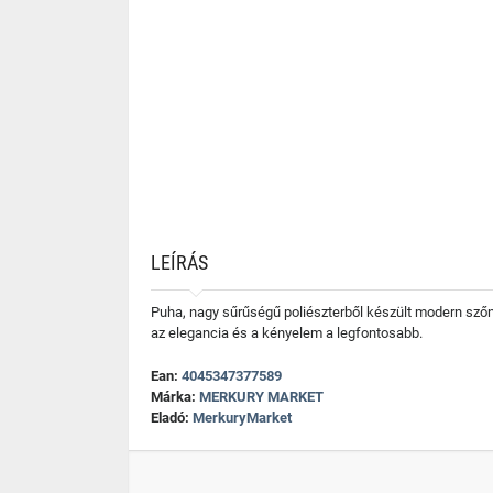
LEÍRÁS
Puha, nagy sűrűségű poliészterből készült modern szőny
az elegancia és a kényelem a legfontosabb.
Ean:
4045347377589
Márka:
MERKURY MARKET
Eladó:
MerkuryMarket