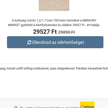
A Szőnyeg Comfy 1,2/1,7 Com 700 krém terméket a MERKURY
MARKET gyártótól a Kertifelszereles.hu oldalon 29527 Ft - ért találja.
29527 Ft
29890 Ft
Ellenőrizd az elérhetőséget
eg, kézzel szőtt tufting módszerrel, azaz steppeléssel. Páratlan kényelmet bizt