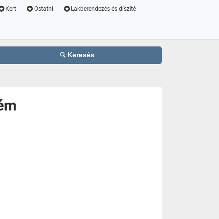
Kert
Ostatní
Lakberendezés és díszíté
Keresés
rém