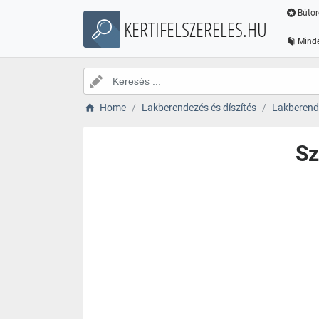
Bútor
KERTIFELSZERELES.HU
Minde
Home
Lakberendezés és díszítés
Lakberende
Sz