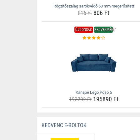
Rögzítőszalag sarokvédő 50 mm megerősített
806 Ft
816 Ft
ÚJDONSÁG
KEDVEZMÉNY
Kanapé Lego Poso 5
195890 Ft
192292 Ft
KEDVENC E-BOLTOK