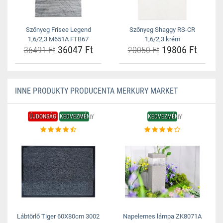
Szőnyeg Frisee Legend
Szőnyeg Shaggy RS-CR
1,6/2,3 M651A FTB67
1,6/2,3 krém
36047 Ft
19806 Ft
36491 Ft
20050 Ft
INNE PRODUKTY PRODUCENTA MERKURY MARKET
ÚJDONSÁG
KEDVEZMÉNY
KEDVEZMÉNY
Lábtörlő Tiger 60X80cm 3002
Napelemes lámpa ZK8071A