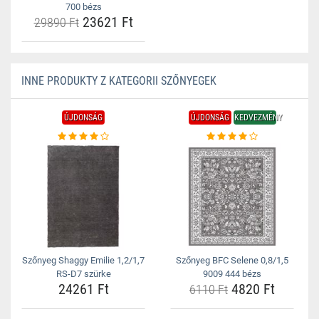
700 bézs
23621 Ft
29890 Ft
INNE PRODUKTY Z KATEGORII SZŐNYEGEK
ÚJDONSÁG
ÚJDONSÁG
KEDVEZMÉNY
Szőnyeg Shaggy Emilie 1,2/1,7
Szőnyeg BFC Selene 0,8/1,5
RS-D7 szürke
9009 444 bézs
24261 Ft
4820 Ft
6110 Ft