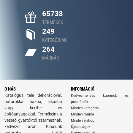
65738
TERMÉKEK
249
KATEGÓRIÁK
264
MÁRKÁK
O NÁS
INFORMÁCIÓ
Katalógus tele dekorációval,
Kedvezményes kuponok és
bútorokkal házba, lakásba
promóciók
vagy kertbe és
Minden kategória
építőanyagokkal. Termékeink a
Minden márka
vezető gyártóktól származnak,
Minden e-shop
kedvező áron. Kínálunk
Újdonságok
bútorokat, belső