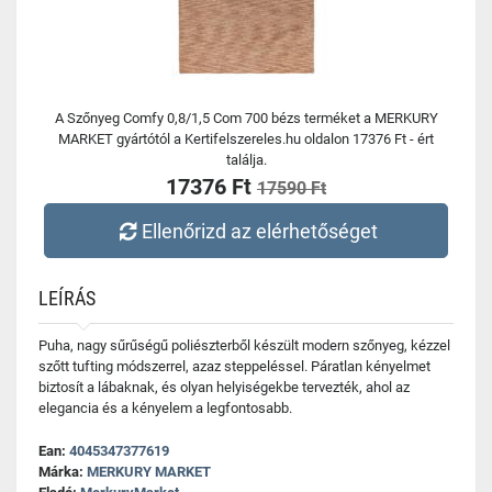
A Szőnyeg Comfy 0,8/1,5 Com 700 bézs terméket a MERKURY
MARKET gyártótól a Kertifelszereles.hu oldalon 17376 Ft - ért
találja.
17376 Ft
17590 Ft
Ellenőrizd az elérhetőséget
LEÍRÁS
Puha, nagy sűrűségű poliészterből készült modern szőnyeg, kézzel
szőtt tufting módszerrel, azaz steppeléssel. Páratlan kényelmet
biztosít a lábaknak, és olyan helyiségekbe tervezték, ahol az
elegancia és a kényelem a legfontosabb.
Ean:
4045347377619
Márka:
MERKURY MARKET