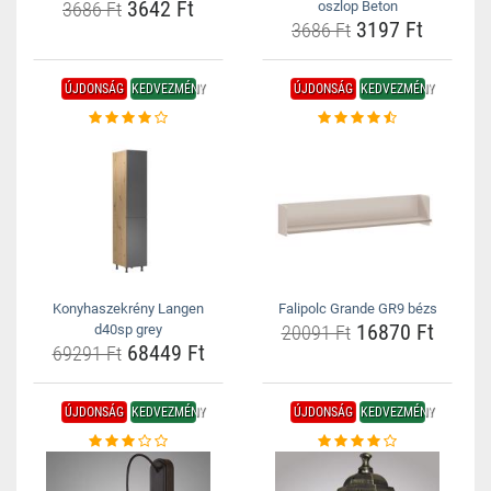
3642 Ft
3686 Ft
oszlop Beton
3197 Ft
3686 Ft
ÚJDONSÁG
KEDVEZMÉNY
ÚJDONSÁG
KEDVEZMÉNY
Konyhaszekrény Langen
Falipolc Grande GR9 bézs
16870 Ft
d40sp grey
20091 Ft
68449 Ft
69291 Ft
ÚJDONSÁG
KEDVEZMÉNY
ÚJDONSÁG
KEDVEZMÉNY