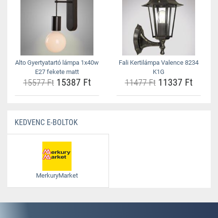
Alto Gyertyatartó lámpa 1x40w
Fali Kertilámpa Valence 8234
E27 fekete matt
K1G
15387 Ft
11337 Ft
15577 Ft
11477 Ft
KEDVENC E-BOLTOK
MerkuryMarket