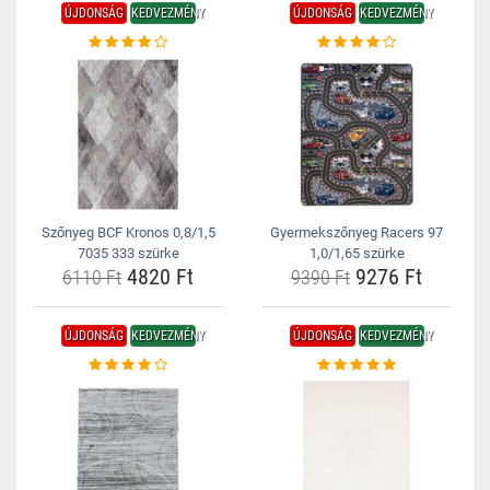
ÚJDONSÁG
KEDVEZMÉNY
ÚJDONSÁG
KEDVEZMÉNY
Szőnyeg BCF Kronos 0,8/1,5
Gyermekszőnyeg Racers 97
7035 333 szürke
1,0/1,65 szürke
4820 Ft
9276 Ft
6110 Ft
9390 Ft
ÚJDONSÁG
KEDVEZMÉNY
ÚJDONSÁG
KEDVEZMÉNY