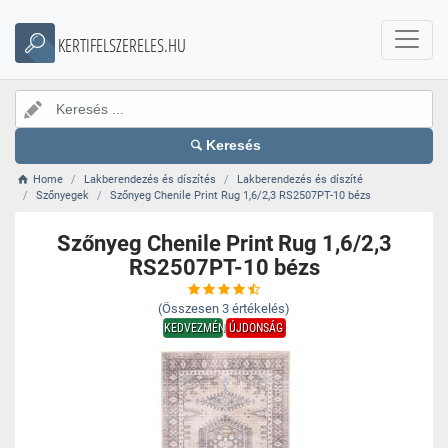
KERTIFELSZERELES.HU
Keresés
Home
Lakberendezés és díszítés
Lakberendezés és díszíté
Szőnyegek
Szőnyeg Chenile Print Rug 1,6/2,3 RS2507PT-10 bézs
Szőnyeg Chenile Print Rug 1,6/2,3
RS2507PT-10 bézs
(Összesen
3
értékelés)
KEDVEZMÉNY
ÚJDONSÁG