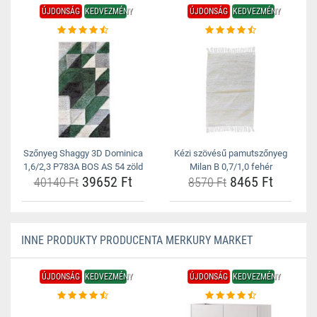
ÚJDONSÁG
KEDVEZMÉNY
ÚJDONSÁG
KEDVEZMÉNY
Szőnyeg Shaggy 3D Dominica
Kézi szövésű pamutszőnyeg
1,6/2,3 P783A BOS AS 54 zöld
Milan B 0,7/1,0 fehér
39652 Ft
8465 Ft
40140 Ft
8570 Ft
INNE PRODUKTY PRODUCENTA MERKURY MARKET
ÚJDONSÁG
KEDVEZMÉNY
ÚJDONSÁG
KEDVEZMÉNY