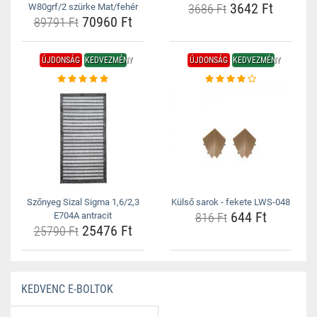
3642 Ft
W80grf/2 szürke Mat/fehér
3686 Ft
70960 Ft
89791 Ft
ÚJDONSÁG
KEDVEZMÉNY
ÚJDONSÁG
KEDVEZMÉNY
Szőnyeg Sizal Sigma 1,6/2,3
Külső sarok - fekete LWS-048
644 Ft
E704A antracit
816 Ft
25476 Ft
25790 Ft
KEDVENC E-BOLTOK