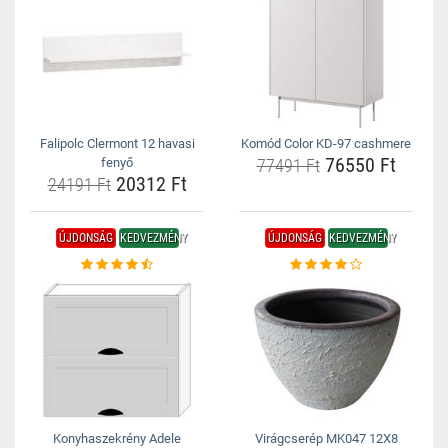
Falipolc Clermont 12 havasi
Komód Color KD-97 cashmere
76550 Ft
fenyő
77491 Ft
20312 Ft
24191 Ft
ÚJDONSÁG
KEDVEZMÉNY
ÚJDONSÁG
KEDVEZMÉNY
Konyhaszekrény Adele
Virágcserép MK047 12X8