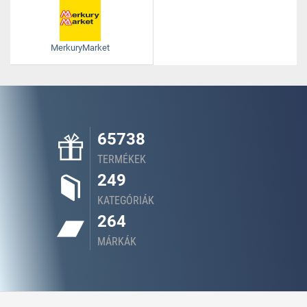
MerkuryMarket
65738
TERMÉKEK
249
KATEGÓRIÁK
264
MÁRKÁK