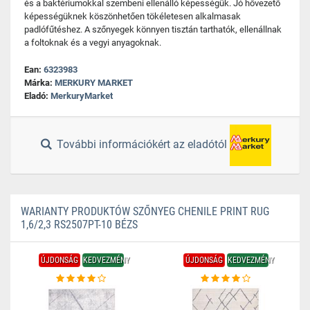
és a baktériumokkal szembeni ellenálló képességük. Jó hővezető
képességüknek köszönhetően tökéletesen alkalmasak
padlófűtéshez. A szőnyegek könnyen tisztán tarthatók, ellenállnak
a foltoknak és a vegyi anyagoknak.
Ean:
6323983
Márka:
MERKURY MARKET
Eladó:
MerkuryMarket
További információkért az eladótól
WARIANTY PRODUKTÓW SZŐNYEG CHENILE PRINT RUG
1,6/2,3 RS2507PT-10 BÉZS
ÚJDONSÁG
KEDVEZMÉNY
ÚJDONSÁG
KEDVEZMÉNY