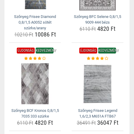
Szőnyeg Frisee Diamond
Szőnyeg BFC Selene 0,8/1,5
0,8/1,5 A0052 sötét
9009 444 bézs
4820 Ft
szürke/arany
6110 Ft
10086 Ft
10210 Ft
ÚJDONSÁG
KEDVEZMÉNY
ÚJDONSÁG
KEDVEZMÉNY
Szőnyeg BCF Kronos 0,8/1,5
Szőnyeg Frisee Legend
7035 333 szürke
1,6/2,3 M651A FTB67
4820 Ft
36047 Ft
6110 Ft
36491 Ft