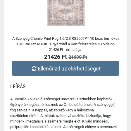
A Szőnyeg Chenile Print Rug 1,6/2,3 RS2507PT-10 bézs terméket
a MERKURY MARKET gyártótól a Kertifelszereles.hu oldalon
21426 Ft - ért találja.
21426 Ft
21690 Ft
Ellenőrizd az elérhetőséget
LEÍRÁS
A Chenille kollekció szőnyegei univerzális színekben kaphatók.
Gyönyörű kiegészítői lesznek az Ön belső terének. A szőnyeg jól
fog szolgálni a nappali, az étkező vagy a hálószoba
díszítőelemeként. A minták széles választéka biztosítja, hogy
mindenki megtalálja a számára megfelelőt. Kiváló minőségű
polipropilén fonalból készülnek. A szőnyegek előnye a penésszel