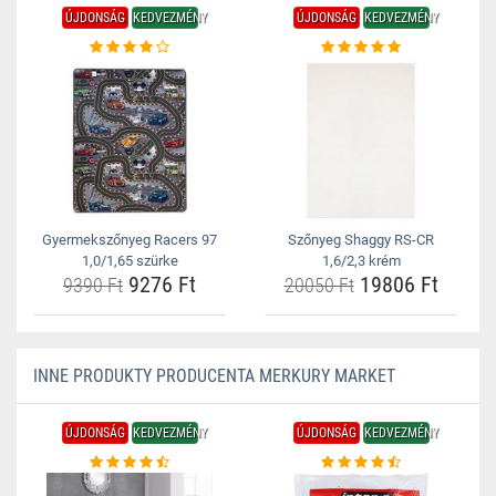
ÚJDONSÁG
KEDVEZMÉNY
ÚJDONSÁG
KEDVEZMÉNY
Gyermekszőnyeg Racers 97
Szőnyeg Shaggy RS-CR
1,0/1,65 szürke
1,6/2,3 krém
9276 Ft
19806 Ft
9390 Ft
20050 Ft
INNE PRODUKTY PRODUCENTA MERKURY MARKET
ÚJDONSÁG
KEDVEZMÉNY
ÚJDONSÁG
KEDVEZMÉNY