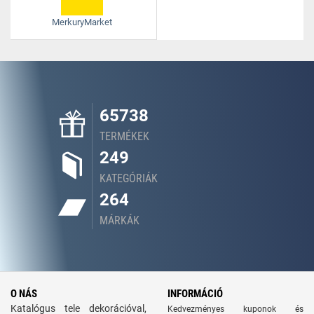
MerkuryMarket
65738
TERMÉKEK
249
KATEGÓRIÁK
264
MÁRKÁK
O NÁS
INFORMÁCIÓ
Katalógus tele dekorációval,
Kedvezményes kuponok és