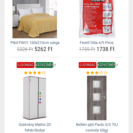
Pléd FW01 160x210cm sárga
Festő fólia 4/5 Piros
5262 Ft
1738 Ft
5326 Ft
1759 Ft
ÚJDONSÁG
KEDVEZMÉNY
ÚJDONSÁG
KEDVEZMÉNY
Szekrény Matrix 2D
Beltéri ajtó Paulo 3/3 70J
fehér/ibolya
csomós tölgy