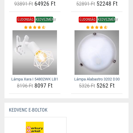
64926 Ft
52248 Ft
93891 Ft
52891 Ft
ÚJDONSÁG
KEDVEZMÉNY
ÚJDONSÁG
KEDVEZMÉNY
Lámpa Xara I 54802WK LB1
Lámpa Alabastro 3202 D30
8097 Ft
5262 Ft
8196 Ft
5326 Ft
KEDVENC E-BOLTOK