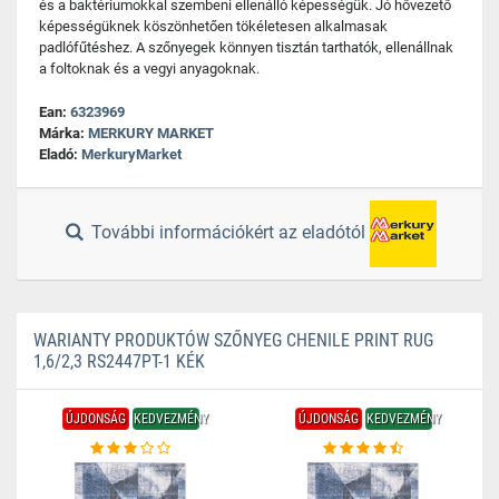
és a baktériumokkal szembeni ellenálló képességük. Jó hővezető
képességüknek köszönhetően tökéletesen alkalmasak
padlófűtéshez. A szőnyegek könnyen tisztán tarthatók, ellenállnak
a foltoknak és a vegyi anyagoknak.
Ean:
6323969
Márka:
MERKURY MARKET
Eladó:
MerkuryMarket
További információkért az eladótól
WARIANTY PRODUKTÓW SZŐNYEG CHENILE PRINT RUG
1,6/2,3 RS2447PT-1 KÉK
ÚJDONSÁG
KEDVEZMÉNY
ÚJDONSÁG
KEDVEZMÉNY