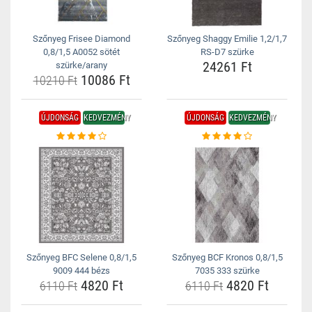
Szőnyeg Frisee Diamond
Szőnyeg Shaggy Emilie 1,2/1,7
0,8/1,5 A0052 sötét
RS-D7 szürke
24261 Ft
szürke/arany
10086 Ft
10210 Ft
ÚJDONSÁG
KEDVEZMÉNY
ÚJDONSÁG
KEDVEZMÉNY
Szőnyeg BFC Selene 0,8/1,5
Szőnyeg BCF Kronos 0,8/1,5
9009 444 bézs
7035 333 szürke
4820 Ft
4820 Ft
6110 Ft
6110 Ft