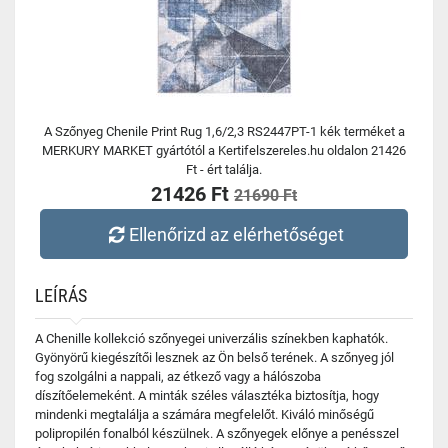
A Szőnyeg Chenile Print Rug 1,6/2,3 RS2447PT-1 kék terméket a
MERKURY MARKET gyártótól a Kertifelszereles.hu oldalon 21426
Ft - ért találja.
21426 Ft
21690 Ft
Ellenőrizd az elérhetőséget
LEÍRÁS
A Chenille kollekció szőnyegei univerzális színekben kaphatók.
Gyönyörű kiegészítői lesznek az Ön belső terének. A szőnyeg jól
fog szolgálni a nappali, az étkező vagy a hálószoba
díszítőelemeként. A minták széles választéka biztosítja, hogy
mindenki megtalálja a számára megfelelőt. Kiváló minőségű
polipropilén fonalból készülnek. A szőnyegek előnye a penésszel