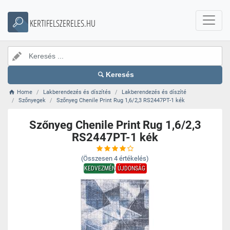
KERTIFELSZERELES.HU
Keresés
Home
Lakberendezés és díszítés
Lakberendezés és díszíté
Szőnyegek
Szőnyeg Chenile Print Rug 1,6/2,3 RS2447PT-1 kék
Szőnyeg Chenile Print Rug 1,6/2,3
RS2447PT-1 kék
(Összesen
4
értékelés)
KEDVEZMÉNY
ÚJDONSÁG