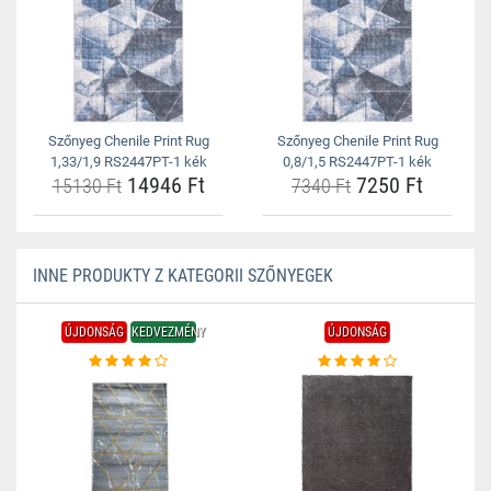
Szőnyeg Chenile Print Rug
Szőnyeg Chenile Print Rug
1,33/1,9 RS2447PT-1 kék
0,8/1,5 RS2447PT-1 kék
14946 Ft
7250 Ft
15130 Ft
7340 Ft
INNE PRODUKTY Z KATEGORII SZŐNYEGEK
ÚJDONSÁG
KEDVEZMÉNY
ÚJDONSÁG