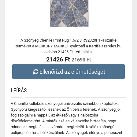
A Szőnyeg Chenile Print Rug 1,6/2,3 RS2320PT-4 szürke
terméket a MERKURY MARKET gyártótól a Kertifelszereles.hu
oldalon 21426 Ft - ért találja.
21426 Ft
21690 Ft
Ellenőrizd az elérhetőséget
LEÍRÁS
A Chenille kollekció szőnyegei univerzális színekben kaphatók.
Gyönyörű kiegészítői lesznek az Ön belső terének. A szőnyeg jól
fog szolgálni a nappali, az étkező vagy a hálószoba
díszítőelemeként. A minták széles választéka biztosítja, hogy
mindenki megtalálja a számára megfelelőt. Kiváló minőségű
polipropilén fonalból készülnek. A szőnyegek előnye a penésszel