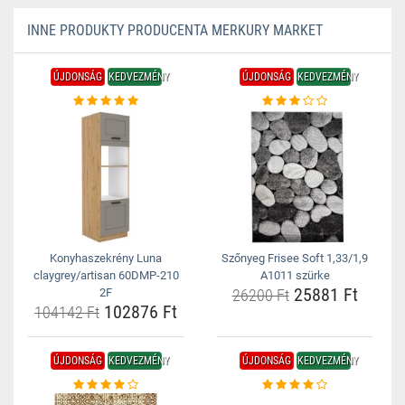
INNE PRODUKTY PRODUCENTA MERKURY MARKET
ÚJDONSÁG
KEDVEZMÉNY
ÚJDONSÁG
KEDVEZMÉNY
Konyhaszekrény Luna
Szőnyeg Frisee Soft 1,33/1,9
claygrey/artisan 60DMP-210
A1011 szürke
25881 Ft
2F
26200 Ft
102876 Ft
104142 Ft
ÚJDONSÁG
KEDVEZMÉNY
ÚJDONSÁG
KEDVEZMÉNY