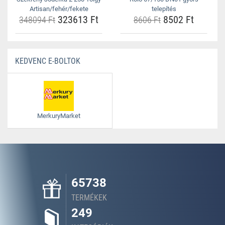
Artisan/fehér/fekete
telepítés
323613 Ft
8502 Ft
348094 Ft
8606 Ft
KEDVENC E-BOLTOK
MerkuryMarket
65738
TERMÉKEK
249