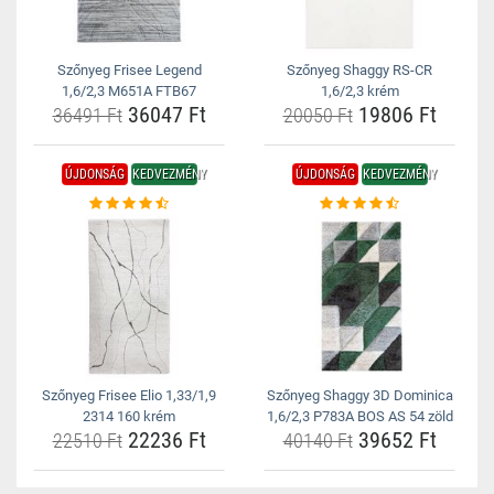
Szőnyeg Frisee Legend
Szőnyeg Shaggy RS-CR
1,6/2,3 M651A FTB67
1,6/2,3 krém
36047 Ft
19806 Ft
36491 Ft
20050 Ft
ÚJDONSÁG
KEDVEZMÉNY
ÚJDONSÁG
KEDVEZMÉNY
Szőnyeg Frisee Elio 1,33/1,9
Szőnyeg Shaggy 3D Dominica
2314 160 krém
1,6/2,3 P783A BOS AS 54 zöld
22236 Ft
39652 Ft
22510 Ft
40140 Ft