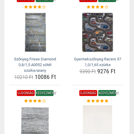
Szőnyeg Frisee Diamond
Gyermekszőnyeg Racers 97
0,8/1,5 A0052 sötét
1,0/1,65 szürke
9276 Ft
szürke/arany
9390 Ft
10086 Ft
10210 Ft
ÚJDONSÁG
KEDVEZMÉNY
ÚJDONSÁG
KEDVEZMÉNY