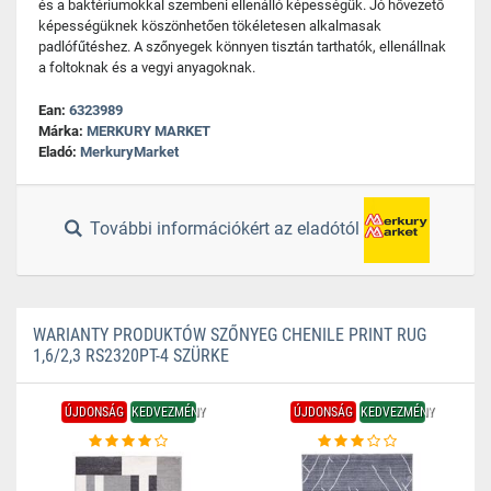
és a baktériumokkal szembeni ellenálló képességük. Jó hővezető
képességüknek köszönhetően tökéletesen alkalmasak
padlófűtéshez. A szőnyegek könnyen tisztán tarthatók, ellenállnak
a foltoknak és a vegyi anyagoknak.
Ean:
6323989
Márka:
MERKURY MARKET
Eladó:
MerkuryMarket
További információkért az eladótól
WARIANTY PRODUKTÓW SZŐNYEG CHENILE PRINT RUG
1,6/2,3 RS2320PT-4 SZÜRKE
ÚJDONSÁG
KEDVEZMÉNY
ÚJDONSÁG
KEDVEZMÉNY