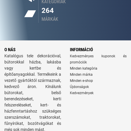
KATEGÓRIÁK
264
MÁRKÁK
O NÁS
INFORMÁCIÓ
Katalógus tele dekorációval,
Kedvezményes kuponok és
bútorokkal házba, lakásba
promóciók
vagy kertbe és
Minden kategória
építőanyagokkal. Termékeink a
Minden márka
vezető gyártóktól származnak,
Minden e-shop
kedvező áron. Kínálunk
Újdonságok
bútorokat, belső
Kedvezmények
berendezéseket, kerti
felszereléseket, kert- és
házfenntartáshoz szükséges
szerszámokat, traktorokat,
fűnyírókat, bozótvágókat és
még sok minden mást.