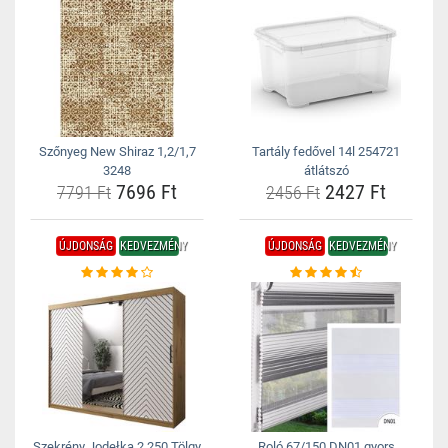
Szőnyeg New Shiraz 1,2/1,7
Tartály fedővel 14l 254721
3248
átlátszó
7696 Ft
2427 Ft
7791 Ft
2456 Ft
ÚJDONSÁG
KEDVEZMÉNY
ÚJDONSÁG
KEDVEZMÉNY
Szekrény Jodełka 2 250 Tölgy
Roló 67/150 DN01 gyors