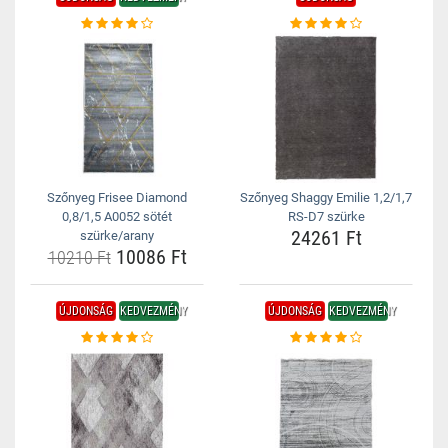
Szőnyeg Frisee Diamond
Szőnyeg Shaggy Emilie 1,2/1,7
0,8/1,5 A0052 sötét
RS-D7 szürke
24261 Ft
szürke/arany
10086 Ft
10210 Ft
ÚJDONSÁG
KEDVEZMÉNY
ÚJDONSÁG
KEDVEZMÉNY