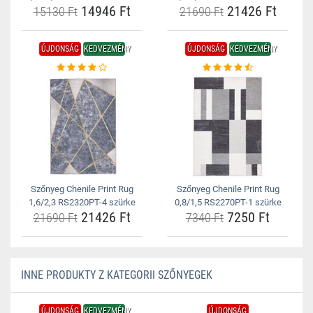
14946 Ft
21426 Ft
15130 Ft
21690 Ft
ÚJDONSÁG
KEDVEZMÉNY
ÚJDONSÁG
KEDVEZMÉNY
Szőnyeg Chenile Print Rug
Szőnyeg Chenile Print Rug
1,6/2,3 RS2320PT-4 szürke
0,8/1,5 RS2270PT-1 szürke
21426 Ft
7250 Ft
21690 Ft
7340 Ft
INNE PRODUKTY Z KATEGORII SZŐNYEGEK
ÚJDONSÁG
KEDVEZMÉNY
ÚJDONSÁG