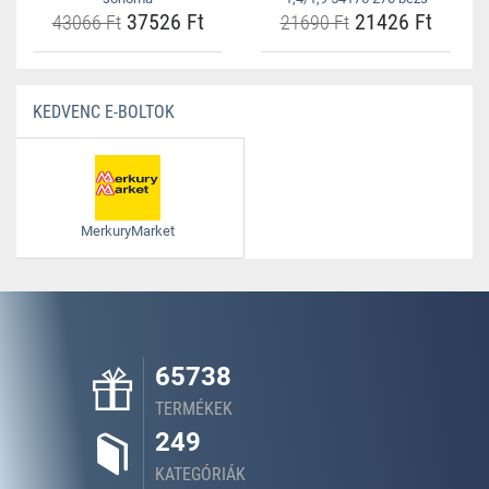
37526 Ft
21426 Ft
43066 Ft
21690 Ft
KEDVENC E-BOLTOK
MerkuryMarket
65738
TERMÉKEK
249
KATEGÓRIÁK