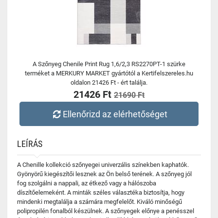
A Szőnyeg Chenile Print Rug 1,6/2,3 RS2270PT-1 szürke
terméket a MERKURY MARKET gyártótól a Kertifelszereles.hu
oldalon 21426 Ft - ért találja.
21426 Ft
21690 Ft
Ellenőrizd az elérhetőséget
LEÍRÁS
A Chenille kollekció szőnyegei univerzális színekben kaphatók.
Gyönyörű kiegészítői lesznek az Ön belső terének. A szőnyeg jól
fog szolgálni a nappali, az étkező vagy a hálószoba
díszítőelemeként. A minták széles választéka biztosítja, hogy
mindenki megtalálja a számára megfelelőt. Kiváló minőségű
polipropilén fonalból készülnek. A szőnyegek előnye a penésszel