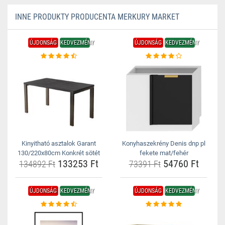
INNE PRODUKTY PRODUCENTA MERKURY MARKET
ÚJDONSÁG
KEDVEZMÉNY
ÚJDONSÁG
KEDVEZMÉNY
Kinyitható asztalok Garant
Konyhaszekrény Denis dnp pl
130/220x80cm Konkrét sötét
fekete mat/fehér
133253 Ft
54760 Ft
134892 Ft
73391 Ft
ÚJDONSÁG
KEDVEZMÉNY
ÚJDONSÁG
KEDVEZMÉNY