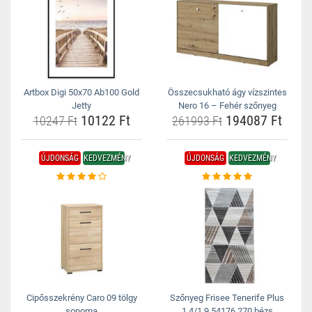
Artbox Digi 50x70 Ab100 Gold
Összecsukható ágy vízszintes
Jetty
Nero 16 – Fehér szőnyeg
10122 Ft
194087 Ft
10247 Ft
261993 Ft
ÚJDONSÁG
KEDVEZMÉNY
ÚJDONSÁG
KEDVEZMÉNY
Cipősszekrény Caro 09 tölgy
Szőnyeg Frisee Tenerife Plus
sonoma
1,4/1,9 54176 270 bézs