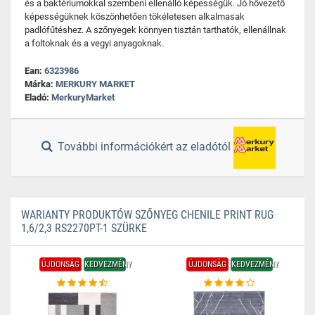
és a baktériumokkal szembeni ellenálló képességük. Jó hővezető
képességüknek köszönhetően tökéletesen alkalmasak
padlófűtéshez. A szőnyegek könnyen tisztán tarthatók, ellenállnak
a foltoknak és a vegyi anyagoknak.
Ean:
6323986
Márka:
MERKURY MARKET
Eladó:
MerkuryMarket
További információkért az eladótól
WARIANTY PRODUKTÓW SZŐNYEG CHENILE PRINT RUG
1,6/2,3 RS2270PT-1 SZÜRKE
ÚJDONSÁG
KEDVEZMÉNY
ÚJDONSÁG
KEDVEZMÉNY