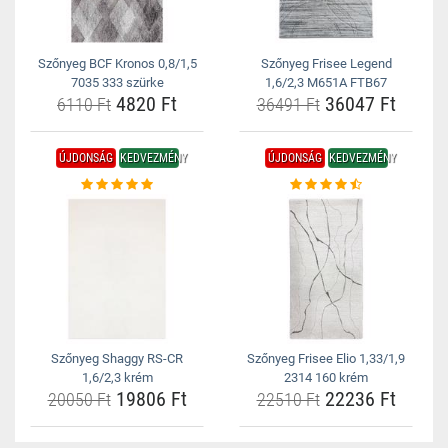
Szőnyeg BCF Kronos 0,8/1,5
Szőnyeg Frisee Legend
7035 333 szürke
1,6/2,3 M651A FTB67
4820 Ft
36047 Ft
6110 Ft
36491 Ft
ÚJDONSÁG
KEDVEZMÉNY
ÚJDONSÁG
KEDVEZMÉNY
Szőnyeg Shaggy RS-CR
Szőnyeg Frisee Elio 1,33/1,9
1,6/2,3 krém
2314 160 krém
19806 Ft
22236 Ft
20050 Ft
22510 Ft