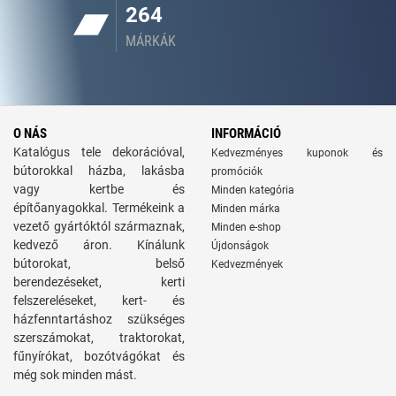
264
MÁRKÁK
O NÁS
INFORMÁCIÓ
Katalógus tele dekorációval,
Kedvezményes kuponok és
bútorokkal házba, lakásba
promóciók
vagy kertbe és
Minden kategória
építőanyagokkal. Termékeink a
Minden márka
vezető gyártóktól származnak,
Minden e-shop
kedvező áron. Kínálunk
Újdonságok
bútorokat, belső
Kedvezmények
berendezéseket, kerti
felszereléseket, kert- és
házfenntartáshoz szükséges
szerszámokat, traktorokat,
fűnyírókat, bozótvágókat és
még sok minden mást.