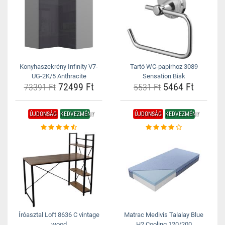
Konyhaszekrény Infinity V7-
Tartó WC-papírhoz 3089
UG-2K/5 Anthracite
Sensation Bisk
72499 Ft
5464 Ft
73391 Ft
5531 Ft
ÚJDONSÁG
KEDVEZMÉNY
ÚJDONSÁG
KEDVEZMÉNY
Íróasztal Loft 8636 C vintage
Matrac Medivis Talalay Blue
wood
H2 Cooling 120/200