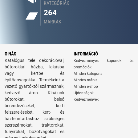
KATEGÓRIÁK
264
MÁRKÁK
O NÁS
INFORMÁCIÓ
Katalógus tele dekorációval,
Kedvezményes kuponok és
bútorokkal házba, lakásba
promóciók
vagy kertbe és
Minden kategória
építőanyagokkal. Termékeink a
Minden márka
vezető gyártóktól származnak,
Minden e-shop
kedvező áron. Kínálunk
Újdonságok
bútorokat, belső
Kedvezmények
berendezéseket, kerti
felszereléseket, kert- és
házfenntartáshoz szükséges
szerszámokat, traktorokat,
fűnyírókat, bozótvágókat és