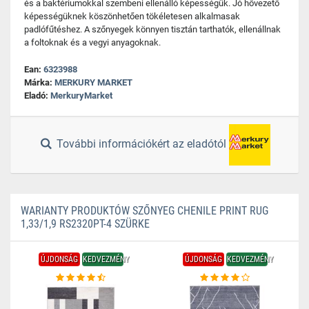
és a baktériumokkal szembeni ellenálló képességük. Jó hővezető
képességüknek köszönhetően tökéletesen alkalmasak
padlófűtéshez. A szőnyegek könnyen tisztán tarthatók, ellenállnak
a foltoknak és a vegyi anyagoknak.
Ean:
6323988
Márka:
MERKURY MARKET
Eladó:
MerkuryMarket
További információkért az eladótól
WARIANTY PRODUKTÓW SZŐNYEG CHENILE PRINT RUG
1,33/1,9 RS2320PT-4 SZÜRKE
ÚJDONSÁG
KEDVEZMÉNY
ÚJDONSÁG
KEDVEZMÉNY