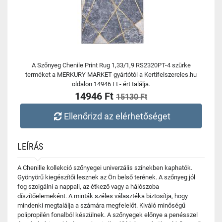
A Szőnyeg Chenile Print Rug 1,33/1,9 RS2320PT-4 szürke
terméket a MERKURY MARKET gyártótól a Kertifelszereles.hu
oldalon 14946 Ft - ért találja.
14946 Ft
15130 Ft
Ellenőrizd az elérhetőséget
LEÍRÁS
A Chenille kollekció szőnyegei univerzális színekben kaphatók.
Gyönyörű kiegészítői lesznek az Ön belső terének. A szőnyeg jól
fog szolgálni a nappali, az étkező vagy a hálószoba
díszítőelemeként. A minták széles választéka biztosítja, hogy
mindenki megtalálja a számára megfelelőt. Kiváló minőségű
polipropilén fonalból készülnek. A szőnyegek előnye a penésszel