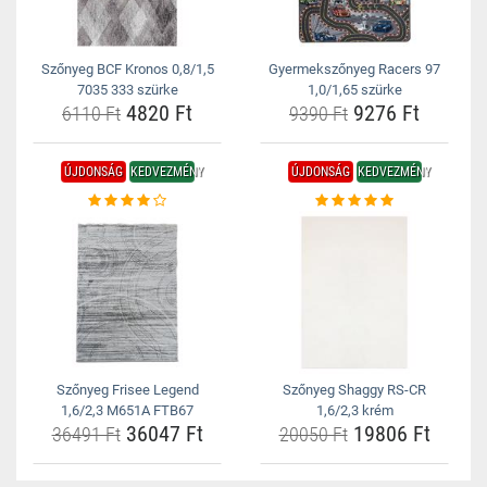
Szőnyeg BCF Kronos 0,8/1,5
Gyermekszőnyeg Racers 97
7035 333 szürke
1,0/1,65 szürke
4820 Ft
9276 Ft
6110 Ft
9390 Ft
ÚJDONSÁG
KEDVEZMÉNY
ÚJDONSÁG
KEDVEZMÉNY
Szőnyeg Frisee Legend
Szőnyeg Shaggy RS-CR
1,6/2,3 M651A FTB67
1,6/2,3 krém
36047 Ft
19806 Ft
36491 Ft
20050 Ft