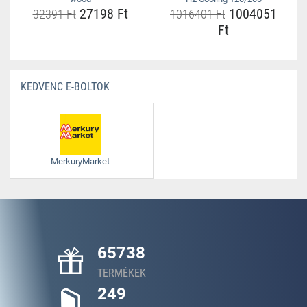
27198 Ft
1004051
32391 Ft
1016401 Ft
Ft
KEDVENC E-BOLTOK
MerkuryMarket
65738
TERMÉKEK
249