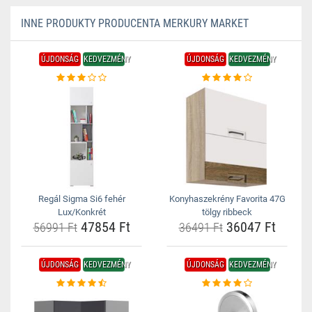
INNE PRODUKTY PRODUCENTA MERKURY MARKET
ÚJDONSÁG
KEDVEZMÉNY
ÚJDONSÁG
KEDVEZMÉNY
Regál Sigma Si6 fehér
Konyhaszekrény Favorita 47G
Lux/Konkrét
tölgy ribbeck
47854 Ft
36047 Ft
56991 Ft
36491 Ft
ÚJDONSÁG
KEDVEZMÉNY
ÚJDONSÁG
KEDVEZMÉNY