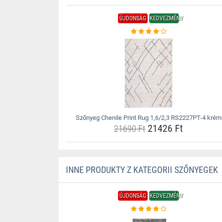
ÚJDONSÁG
KEDVEZMÉNY
Szőnyeg Chenile Print Rug 1,6/2,3 RS2227PT-4 krém
21426 Ft
21690 Ft
INNE PRODUKTY Z KATEGORII SZŐNYEGEK
ÚJDONSÁG
KEDVEZMÉNY