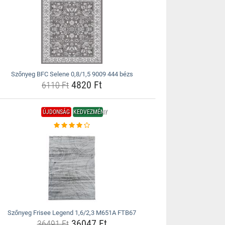
Szőnyeg BFC Selene 0,8/1,5 9009 444 bézs
4820 Ft
6110 Ft
ÚJDONSÁG
KEDVEZMÉNY
Szőnyeg Frisee Legend 1,6/2,3 M651A FTB67
36047 Ft
36491 Ft