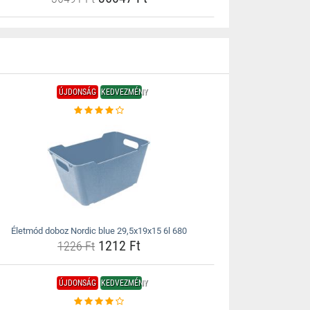
ÚJDONSÁG
KEDVEZMÉNY
Életmód doboz Nordic blue 29,5x19x15 6l 680
1212 Ft
1226 Ft
ÚJDONSÁG
KEDVEZMÉNY