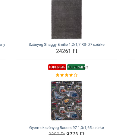
any
Szőnyeg Shaggy Emilie 1,2/1,7 RS-D7 szürke
24261 Ft
ÚJDONSÁG
KEDVEZMÉNY
Gyermekszőnyeg Racers 97 1,0/1,65 szürke
9276 Ft
9390 Ft