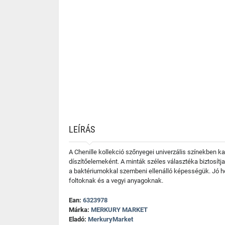
LEÍRÁS
A Chenille kollekció szőnyegei univerzális színekben ka
díszítőelemeként. A minták széles választéka biztosítj
a baktériumokkal szembeni ellenálló képességük. Jó h
foltoknak és a vegyi anyagoknak.
Ean:
6323978
Márka:
MERKURY MARKET
Eladó:
MerkuryMarket