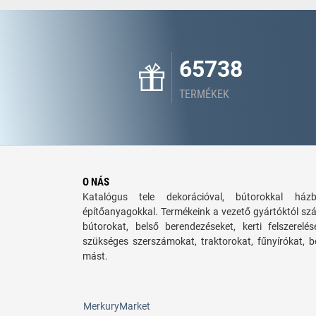
65738
TERMÉKEK
O NÁS
Katalógus tele dekorációval, bútorokkal há
építőanyagokkal. Termékeink a vezető gyártóktól sz
bútorokat, belső berendezéseket, kerti felszerelé
szükséges szerszámokat, traktorokat, fűnyírókat,
mást.
MerkuryMarket