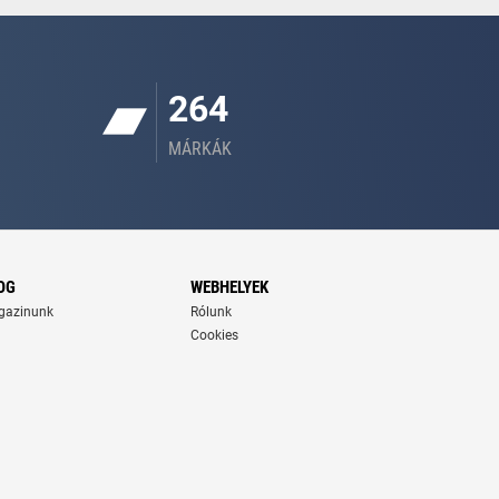
264
MÁRKÁK
OG
WEBHELYEK
gazinunk
Rólunk
Cookies