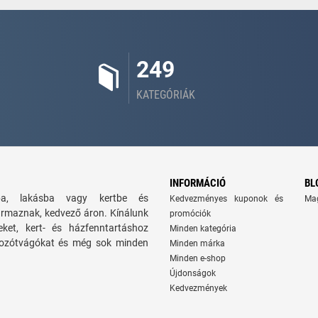
249
KATEGÓRIÁK
INFORMÁCIÓ
BL
zba, lakásba vagy kertbe és
Kedvezményes kuponok és
Ma
ármaznak, kedvező áron. Kínálunk
promóciók
seket, kert- és házfenntartáshoz
Minden kategória
 bozótvágókat és még sok minden
Minden márka
Minden e-shop
Újdonságok
Kedvezmények