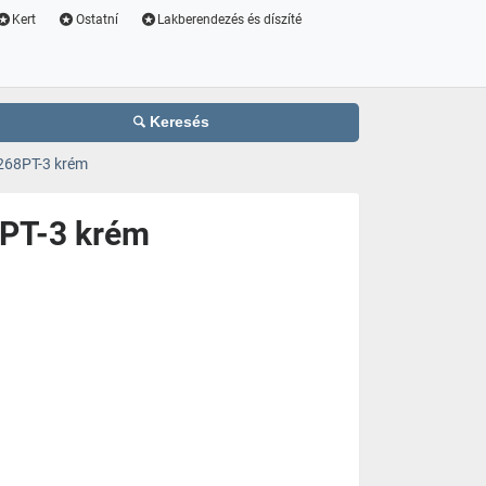
Kert
Ostatní
Lakberendezés és díszíté
Keresés
2268PT-3 krém
8PT-3 krém