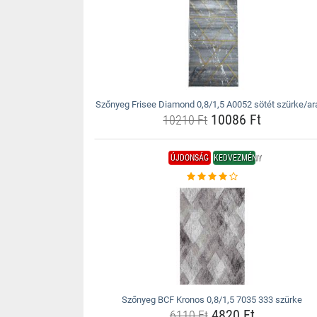
Szőnyeg Frisee Diamond 0,8/1,5 A0052 sötét szürke/ar
10086 Ft
10210 Ft
ÚJDONSÁG
KEDVEZMÉNY
Szőnyeg BCF Kronos 0,8/1,5 7035 333 szürke
4820 Ft
6110 Ft