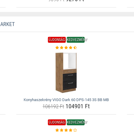
MARKET
ÚJDONSÁG
KEDVEZMÉNY
Konyhaszekrény VIGO Dark 60 DPS-145 3S BB MB
104901 Ft
106192 Ft
ÚJDONSÁG
KEDVEZMÉNY