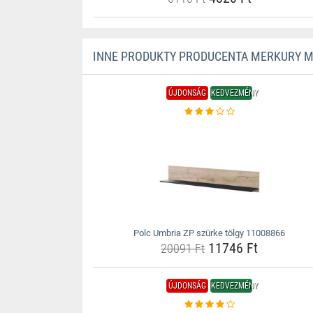
INNE PRODUKTY PRODUCENTA MERKURY 
ÚJDONSÁG
KEDVEZMÉNY
Polc Umbria ZP szürke tölgy 11008866
11746 Ft
20091 Ft
ÚJDONSÁG
KEDVEZMÉNY