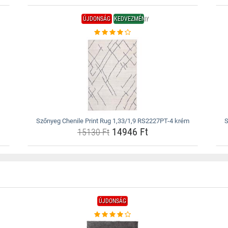
ÚJDONSÁG
KEDVEZMÉNY
Szőnyeg Chenile Print Rug 1,33/1,9 RS2227PT-4 krém
S
14946 Ft
15130 Ft
ÚJDONSÁG