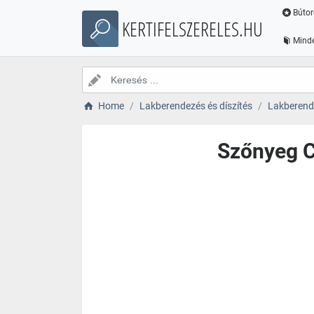
Bútor
KERTIFELSZERELES.HU
Minde
Home
Lakberendezés és díszítés
Lakberende
Szőnyeg C