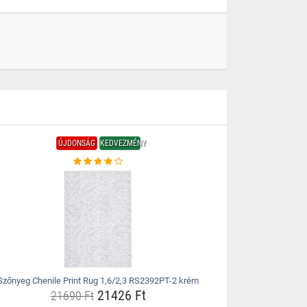
ÚJDONSÁG
KEDVEZMÉNY
Szőnyeg Chenile Print Rug 1,6/2,3 RS2392PT-2 krém
21426 Ft
21690 Ft