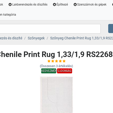
ok
Lakberendezés és díszítés
Építkezé
Szerszámok és gépek
n kategória
zés és díszíté
Szőnyegek
Szőnyeg Chenile Print Rug 1,33/1,9 RS
henile Print Rug 1,33/1,9 RS226
(Összesen
3
értékelés)
KEDVEZMÉNY
ÚJDONSÁG