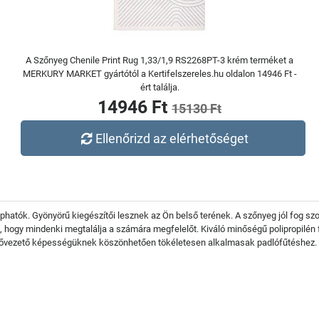
A Szőnyeg Chenile Print Rug 1,33/1,9 RS2268PT-3 krém terméket a
MERKURY MARKET gyártótól a Kertifelszereles.hu oldalon 14946 Ft -
ért találja.
14946 Ft
15130 Ft
Ellenőrizd az elérhetőséget
phatók. Gyönyörű kiegészítői lesznek az Ön belső terének. A szőnyeg jól fog szo
a, hogy mindenki megtalálja a számára megfelelőt. Kiváló minőségű polipropilé
ővezető képességüknek köszönhetően tökéletesen alkalmasak padlófűtéshez. A 