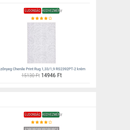
ÚJDONSÁG
KEDVEZMÉNY
zőnyeg Chenile Print Rug 1,33/1,9 RS2392PT-2 krém
14946 Ft
15130 Ft
ÚJDONSÁG
KEDVEZMÉNY