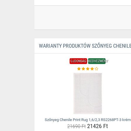
WARIANTY PRODUKTÓW SZŐNYEG CHENILE P
ÚJDONSÁG
KEDVEZMÉNY
Szőnyeg Chenile Print Rug 1,6/2,3 RS2268PT-3 krém
21426 Ft
21690 Ft