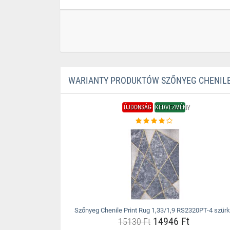
WARIANTY PRODUKTÓW SZŐNYEG CHENILE P
ÚJDONSÁG
KEDVEZMÉNY
Szőnyeg Chenile Print Rug 1,33/1,9 RS2320PT-4 szür
14946 Ft
15130 Ft