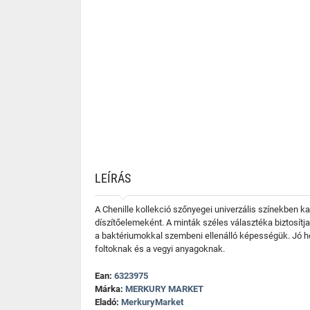
LEÍRÁS
A Chenille kollekció szőnyegei univerzális színekben ka
díszítőelemeként. A minták széles választéka biztosítj
a baktériumokkal szembeni ellenálló képességük. Jó h
foltoknak és a vegyi anyagoknak.
Ean:
6323975
Márka:
MERKURY MARKET
Eladó:
MerkuryMarket