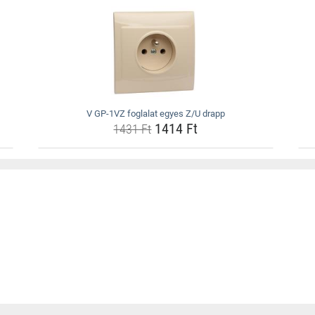
V GP-1VZ foglalat egyes Z/U drapp
1414 Ft
1431 Ft