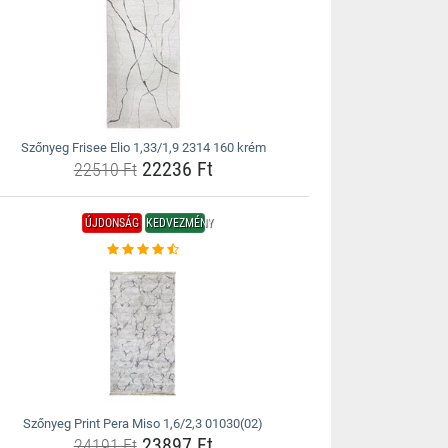
Szőnyeg Frisee Elio 1,33/1,9 2314 160 krém
22236 Ft
22510 Ft
ÚJDONSÁG
KEDVEZMÉNY
Szőnyeg Print Pera Miso 1,6/2,3 01030(02)
23897 Ft
24191 Ft