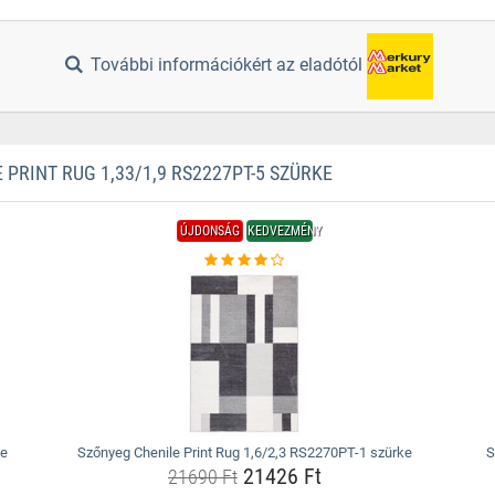
További információkért az eladótól
RINT RUG 1,33/1,9 RS2227PT-5 SZÜRKE
ÚJDONSÁG
KEDVEZMÉNY
ke
Szőnyeg Chenile Print Rug 1,6/2,3 RS2270PT-1 szürke
S
21426 Ft
21690 Ft