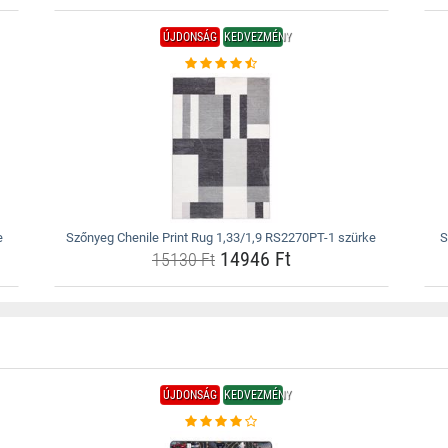
ÚJDONSÁG
KEDVEZMÉNY
e
Szőnyeg Chenile Print Rug 1,33/1,9 RS2270PT-1 szürke
S
14946 Ft
15130 Ft
ÚJDONSÁG
KEDVEZMÉNY