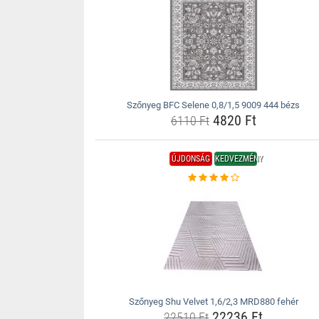
Szőnyeg BFC Selene 0,8/1,5 9009 444 bézs
4820 Ft
6110 Ft
ÚJDONSÁG
KEDVEZMÉNY
Szőnyeg Shu Velvet 1,6/2,3 MRD880 fehér
22236 Ft
22510 Ft