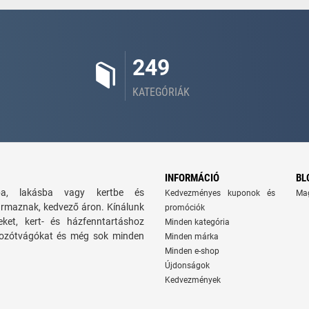
249
KATEGÓRIÁK
INFORMÁCIÓ
BL
zba, lakásba vagy kertbe és
Kedvezményes kuponok és
Ma
ármaznak, kedvező áron. Kínálunk
promóciók
seket, kert- és házfenntartáshoz
Minden kategória
 bozótvágókat és még sok minden
Minden márka
Minden e-shop
Újdonságok
Kedvezmények