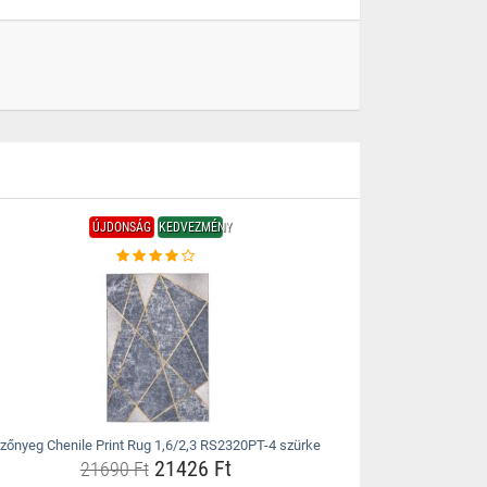
ÚJDONSÁG
KEDVEZMÉNY
zőnyeg Chenile Print Rug 1,6/2,3 RS2320PT-4 szürke
21426 Ft
21690 Ft