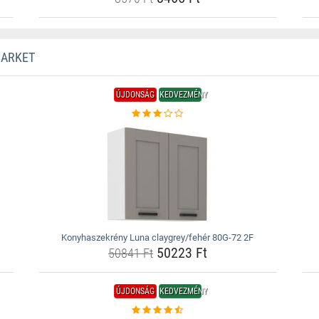
MARKET
ÚJDONSÁG
KEDVEZMÉNY
Konyhaszekrény Luna claygrey/fehér 80G-72 2F
50223 Ft
50841 Ft
ÚJDONSÁG
KEDVEZMÉNY