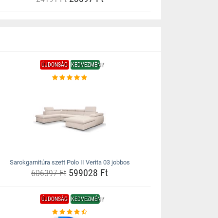
ÚJDONSÁG
KEDVEZMÉNY
Sarokgarnitúra szett Polo II Verita 03 jobbos
599028 Ft
606397 Ft
ÚJDONSÁG
KEDVEZMÉNY