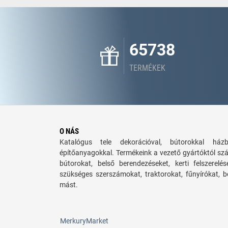
65738
TERMÉKEK
O NÁS
Katalógus tele dekorációval, bútorokkal há
építőanyagokkal. Termékeink a vezető gyártóktól sz
bútorokat, belső berendezéseket, kerti felszerelé
szükséges szerszámokat, traktorokat, fűnyírókat,
mást.
MerkuryMarket