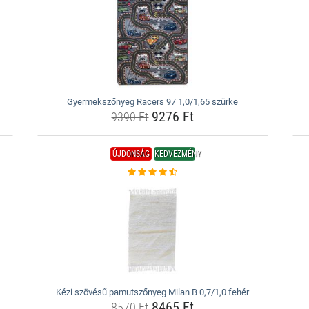
Gyermekszőnyeg Racers 97 1,0/1,65 szürke
9276 Ft
9390 Ft
ÚJDONSÁG
KEDVEZMÉNY
Kézi szövésű pamutszőnyeg Milan B 0,7/1,0 fehér
8465 Ft
8570 Ft