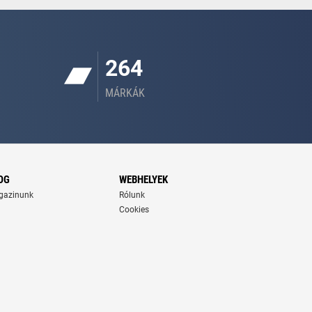
264
MÁRKÁK
OG
WEBHELYEK
gazinunk
Rólunk
Cookies