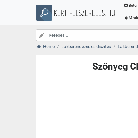
Bútor
KERTIFELSZERELES.HU
Minde
Home
Lakberendezés és díszítés
Lakberende
Szőnyeg Ch