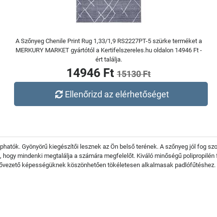
A Szőnyeg Chenile Print Rug 1,33/1,9 RS2227PT-5 szürke terméket a
MERKURY MARKET gyártótól a Kertifelszereles.hu oldalon 14946 Ft -
ért találja.
14946 Ft
15130 Ft
Ellenőrizd az elérhetőséget
phatók. Gyönyörű kiegészítői lesznek az Ön belső terének. A szőnyeg jól fog szo
a, hogy mindenki megtalálja a számára megfelelőt. Kiváló minőségű polipropilé
ővezető képességüknek köszönhetően tökéletesen alkalmasak padlófűtéshez. A 