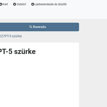
Kert
Ostatní
Lakberendezés és díszíté
Keresés
227PT-5 szürke
PT-5 szürke