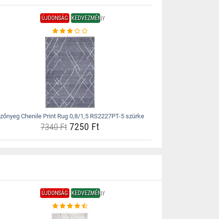
ÚJDONSÁG
KEDVEZMÉNY
zőnyeg Chenile Print Rug 0,8/1,5 RS2227PT-5 szürke
7250 Ft
7340 Ft
ÚJDONSÁG
KEDVEZMÉNY