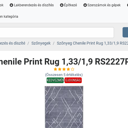
ok
Lakberendezés és díszítés
Építkezé
Szerszámok és gépek
n kategória
zés és díszíté
Szőnyegek
Szőnyeg Chenile Print Rug 1,33/1,9 RS2
enile Print Rug 1,33/1,9 RS2227
(Összesen
5
értékelés)
KEDVEZMÉNY
ÚJDONSÁG