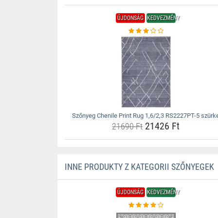
ÚJDONSÁG
KEDVEZMÉNY
Szőnyeg Chenile Print Rug 1,6/2,3 RS2227PT-5 szürk
21426 Ft
21690 Ft
INNE PRODUKTY Z KATEGORII SZŐNYEGEK
ÚJDONSÁG
KEDVEZMÉNY