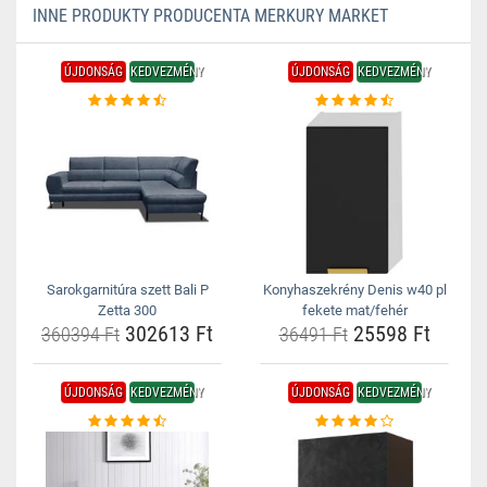
INNE PRODUKTY PRODUCENTA MERKURY MARKET
ÚJDONSÁG
KEDVEZMÉNY
ÚJDONSÁG
KEDVEZMÉNY
Sarokgarnitúra szett Bali P
Konyhaszekrény Denis w40 pl
Zetta 300
fekete mat/fehér
302613 Ft
25598 Ft
360394 Ft
36491 Ft
ÚJDONSÁG
KEDVEZMÉNY
ÚJDONSÁG
KEDVEZMÉNY