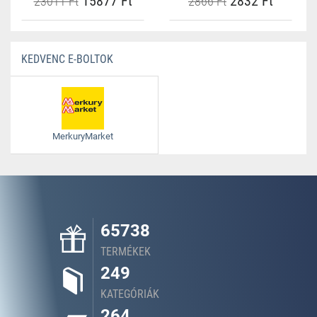
15877 Ft
2832 Ft
23011 Ft
2866 Ft
KEDVENC E-BOLTOK
MerkuryMarket
65738
TERMÉKEK
249
KATEGÓRIÁK
264