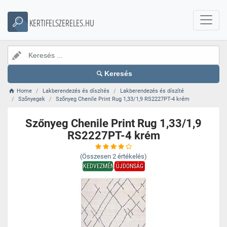
KERTIFELSZERELES.HU
Keresés
Home
Lakberendezés és díszítés
Lakberendezés és díszíté
Szőnyegek
Szőnyeg Chenile Print Rug 1,33/1,9 RS2227PT-4 krém
Szőnyeg Chenile Print Rug 1,33/1,9
RS2227PT-4 krém
(Összesen
2
értékelés)
KEDVEZMÉNY
ÚJDONSÁG