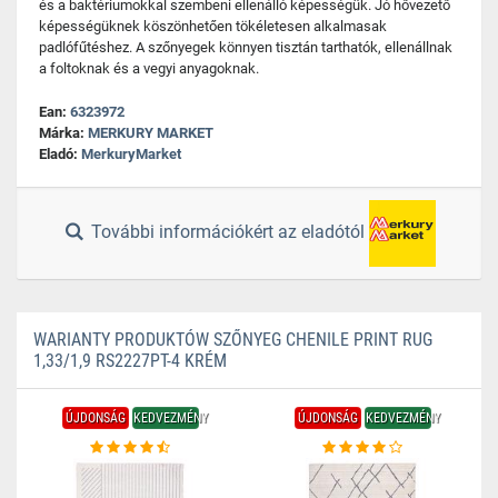
és a baktériumokkal szembeni ellenálló képességük. Jó hővezető
képességüknek köszönhetően tökéletesen alkalmasak
padlófűtéshez. A szőnyegek könnyen tisztán tarthatók, ellenállnak
a foltoknak és a vegyi anyagoknak.
Ean:
6323972
Márka:
MERKURY MARKET
Eladó:
MerkuryMarket
További információkért az eladótól
WARIANTY PRODUKTÓW SZŐNYEG CHENILE PRINT RUG
1,33/1,9 RS2227PT-4 KRÉM
ÚJDONSÁG
KEDVEZMÉNY
ÚJDONSÁG
KEDVEZMÉNY