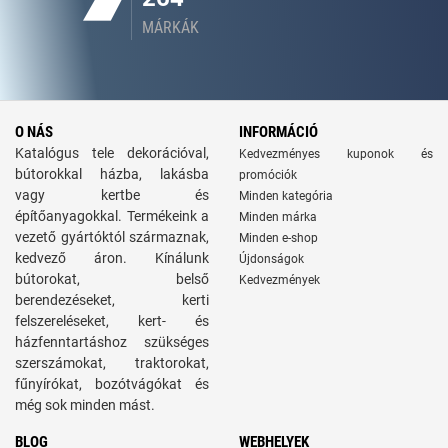
MÁRKÁK
O NÁS
INFORMÁCIÓ
Katalógus tele dekorációval,
Kedvezményes kuponok és
bútorokkal házba, lakásba
promóciók
vagy kertbe és
Minden kategória
építőanyagokkal. Termékeink a
Minden márka
vezető gyártóktól származnak,
Minden e-shop
kedvező áron. Kínálunk
Újdonságok
bútorokat, belső
Kedvezmények
berendezéseket, kerti
felszereléseket, kert- és
házfenntartáshoz szükséges
szerszámokat, traktorokat,
fűnyírókat, bozótvágókat és
még sok minden mást.
BLOG
WEBHELYEK