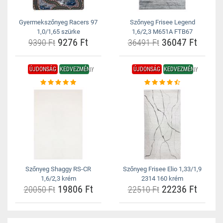
Gyermekszőnyeg Racers 97
Szőnyeg Frisee Legend
1,0/1,65 szürke
1,6/2,3 M651A FTB67
9276 Ft
36047 Ft
9390 Ft
36491 Ft
ÚJDONSÁG
KEDVEZMÉNY
ÚJDONSÁG
KEDVEZMÉNY
Szőnyeg Shaggy RS-CR
Szőnyeg Frisee Elio 1,33/1,9
1,6/2,3 krém
2314 160 krém
19806 Ft
22236 Ft
20050 Ft
22510 Ft