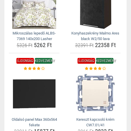
Mikroszálas lepedő ALBS-
Konyhaszekrény Malmo Ares
7369 140x200 Lasher
black W2/50 lava
5262 Ft
22358 Ft
5326 Ft
32391 Ft
ÚJDONSÁG
KEDVEZMÉNY
ÚJDONSÁG
KEDVEZMÉNY
Oldalsó panel Max 360x564
Kereszt kapcsoló krém
fekete
CW7.01/41