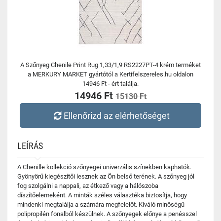
A Szőnyeg Chenile Print Rug 1,33/1,9 RS2227PT-4 krém terméket
a MERKURY MARKET gyártótól a Kertifelszereles.hu oldalon
14946 Ft - ért találja.
14946 Ft
15130 Ft
Ellenőrizd az elérhetőséget
LEÍRÁS
A Chenille kollekció szőnyegei univerzális színekben kaphatók.
Gyönyörű kiegészítői lesznek az Ön belső terének. A szőnyeg jól
fog szolgálni a nappali, az étkező vagy a hálószoba
díszítőelemeként. A minták széles választéka biztosítja, hogy
mindenki megtalálja a számára megfelelőt. Kiváló minőségű
polipropilén fonalból készülnek. A szőnyegek előnye a penésszel