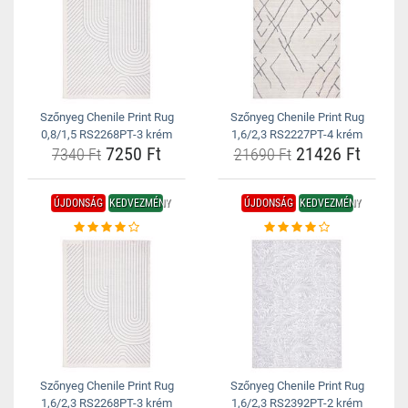
Szőnyeg Chenile Print Rug
Szőnyeg Chenile Print Rug
0,8/1,5 RS2268PT-3 krém
1,6/2,3 RS2227PT-4 krém
7250 Ft
21426 Ft
7340 Ft
21690 Ft
ÚJDONSÁG
KEDVEZMÉNY
ÚJDONSÁG
KEDVEZMÉNY
Szőnyeg Chenile Print Rug
Szőnyeg Chenile Print Rug
1,6/2,3 RS2268PT-3 krém
1,6/2,3 RS2392PT-2 krém