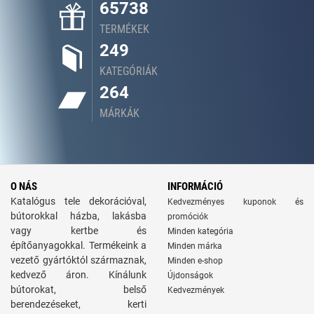
65738
TERMÉKEK
249
KATEGÓRIÁK
264
MÁRKÁK
O NÁS
INFORMÁCIÓ
Katalógus tele dekorációval,
Kedvezményes kuponok és
bútorokkal házba, lakásba
promóciók
vagy kertbe és
Minden kategória
építőanyagokkal. Termékeink a
Minden márka
vezető gyártóktól származnak,
Minden e-shop
kedvező áron. Kínálunk
Újdonságok
bútorokat, belső
Kedvezmények
berendezéseket, kerti