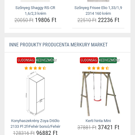
Szőnyeg Shaggy RS-CR
Szőnyeg Frisee Elio 1,33/1,9
1,6/2,3 krém
2314 160 krém
19806 Ft
22236 Ft
20050 Ft
22510 Ft
INNE PRODUKTY PRODUCENTA MERKURY MARKET
ÚJDONSÁG
KEDVEZMÉNY
ÚJDONSÁG
KEDVEZMÉNY
Konyhaszekrény Zoya D60lo
Kerti hinta Mini
37421 Ft
2133 Pl 2frFehér borsó/Fehér
37881 Ft
96882 Ft
128316 Ft