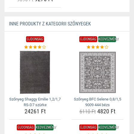
INNE PRODUKTY Z KATEGORII SZŐNYEGEK
ÚJDONSÁG
ÚJDONSÁG
KEDVEZMÉNY
Szőnyeg Shaggy Emilie 1,2/1,7
Szőnyeg BFC Selene 0,8/1,5
RS-D7 szürke
9009 444 bézs
24261 Ft
4820 Ft
6110 Ft
ÚJDONSÁG
KEDVEZMÉNY
ÚJDONSÁG
KEDVEZMÉNY