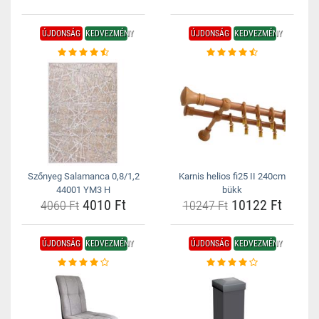
ÚJDONSÁG
KEDVEZMÉNY
ÚJDONSÁG
KEDVEZMÉNY
Szőnyeg Salamanca 0,8/1,2
Karnis helios fi25 II 240cm
44001 YM3 H
bükk
4010 Ft
10122 Ft
4060 Ft
10247 Ft
ÚJDONSÁG
KEDVEZMÉNY
ÚJDONSÁG
KEDVEZMÉNY