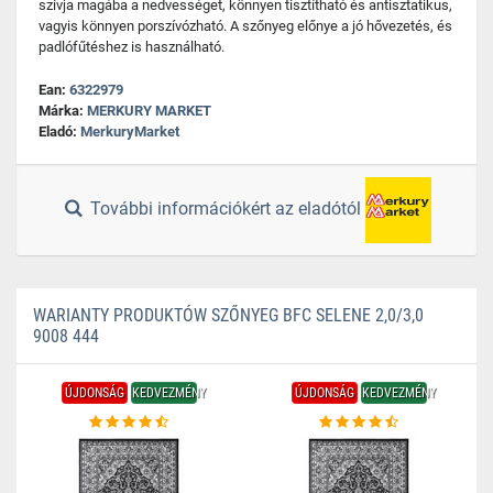
szívja magába a nedvességet, könnyen tisztítható és antisztatikus,
vagyis könnyen porszívózható. A szőnyeg előnye a jó hővezetés, és
padlófűtéshez is használható.
Ean:
6322979
Márka:
MERKURY MARKET
Eladó:
MerkuryMarket
További információkért az eladótól
WARIANTY PRODUKTÓW SZŐNYEG BFC SELENE 2,0/3,0
9008 444
ÚJDONSÁG
KEDVEZMÉNY
ÚJDONSÁG
KEDVEZMÉNY