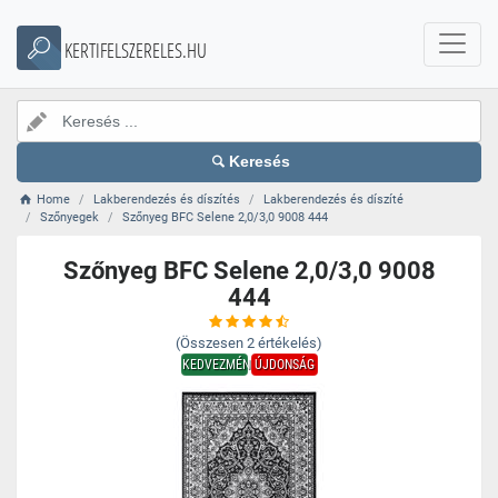
KERTIFELSZERELES.HU
Keresés
Home
Lakberendezés és díszítés
Lakberendezés és díszíté
Szőnyegek
Szőnyeg BFC Selene 2,0/3,0 9008 444
Szőnyeg BFC Selene 2,0/3,0 9008
444
(Összesen
2
értékelés)
KEDVEZMÉNY
ÚJDONSÁG