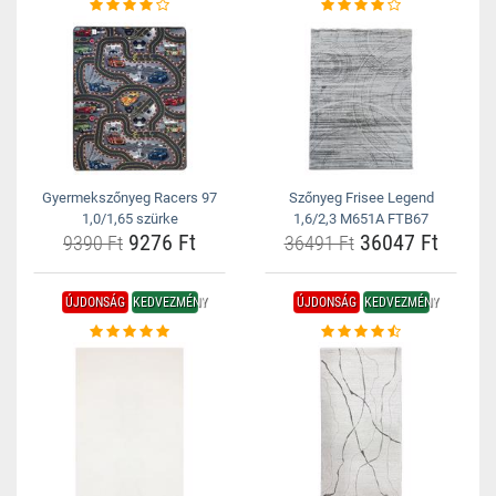
Gyermekszőnyeg Racers 97
Szőnyeg Frisee Legend
1,0/1,65 szürke
1,6/2,3 M651A FTB67
9276 Ft
36047 Ft
9390 Ft
36491 Ft
ÚJDONSÁG
KEDVEZMÉNY
ÚJDONSÁG
KEDVEZMÉNY