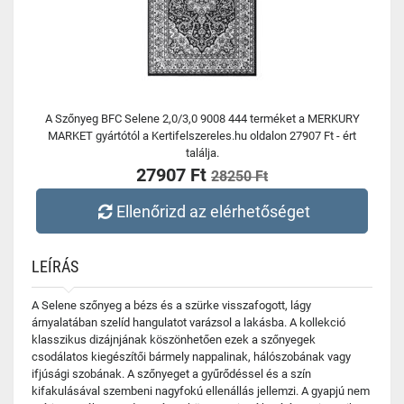
A Szőnyeg BFC Selene 2,0/3,0 9008 444 terméket a MERKURY
MARKET gyártótól a Kertifelszereles.hu oldalon 27907 Ft - ért
találja.
27907 Ft
28250 Ft
Ellenőrizd az elérhetőséget
LEÍRÁS
A Selene szőnyeg a bézs és a szürke visszafogott, lágy
árnyalatában szelíd hangulatot varázsol a lakásba. A kollekció
klasszikus dizájnjának köszönhetően ezek a szőnyegek
csodálatos kiegészítői bármely nappalinak, hálószobának vagy
ifjúsági szobának. A szőnyeget a gyűrődéssel és a szín
kifakulásával szembeni nagyfokú ellenállás jellemzi. A gyapjú nem