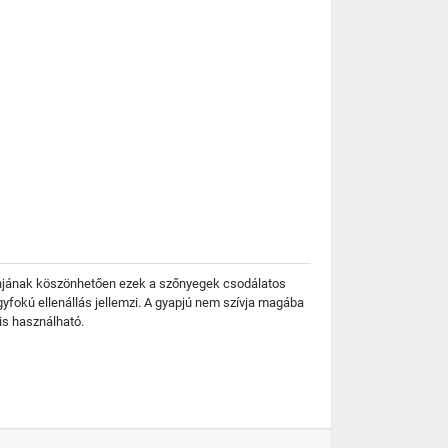
zájnjának köszönhetően ezek a szőnyegek csodálatos
yfokú ellenállás jellemzi. A gyapjú nem szívja magába
is használható.