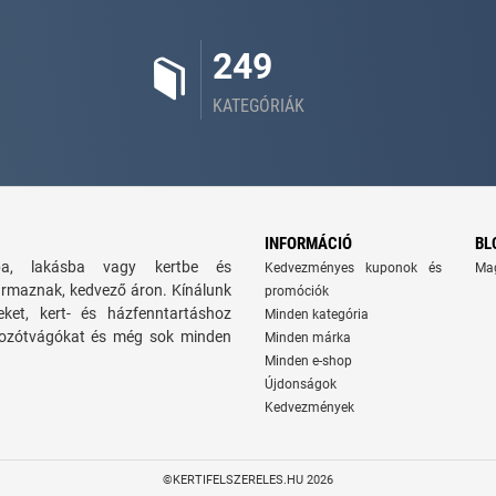
249
KATEGÓRIÁK
INFORMÁCIÓ
BL
zba, lakásba vagy kertbe és
Kedvezményes kuponok és
Ma
ármaznak, kedvező áron. Kínálunk
promóciók
seket, kert- és házfenntartáshoz
Minden kategória
 bozótvágókat és még sok minden
Minden márka
Minden e-shop
Újdonságok
Kedvezmények
©KERTIFELSZERELES.HU 2026