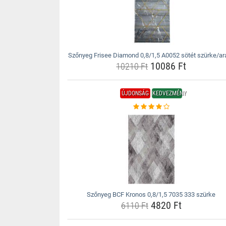
Szőnyeg Frisee Diamond 0,8/1,5 A0052 sötét szürke/ar
10086 Ft
10210 Ft
ÚJDONSÁG
KEDVEZMÉNY
Szőnyeg BCF Kronos 0,8/1,5 7035 333 szürke
4820 Ft
6110 Ft