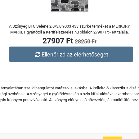
A Szőnyeg BFC Selene 2,0/3,0 9003 433 szürke terméket a MERKURY
MARKET gyártótól a Kertifelszereles.hu oldalon 27907 Ft - ért találja.
27907 Ft
28250 Ft
Ellenőrizd az elérhetőséget
y árnyalatában szelíd hangulatot varázsol a lakásba. A kollekció klasszikus di
úsági szobának. A szőnyeget a gyűrődéssel és a szín kifakulásával szembeni nag
agyis könnyen porszívózható. A szőnyeg előnye a jó hővezetés, és padlófűtéshez 