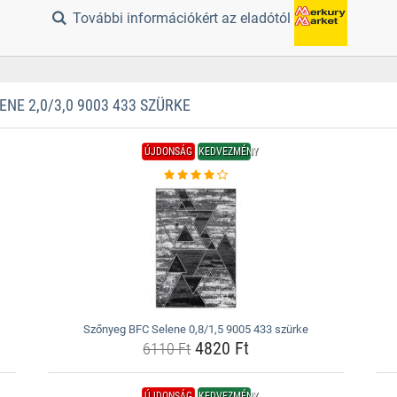
További információkért az eladótól
E 2,0/3,0 9003 433 SZÜRKE
ÚJDONSÁG
KEDVEZMÉNY
Szőnyeg BFC Selene 0,8/1,5 9005 433 szürke
4820 Ft
6110 Ft
ÚJDONSÁG
KEDVEZMÉNY