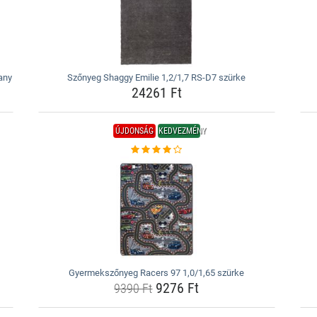
any
Szőnyeg Shaggy Emilie 1,2/1,7 RS-D7 szürke
24261 Ft
ÚJDONSÁG
KEDVEZMÉNY
Gyermekszőnyeg Racers 97 1,0/1,65 szürke
9276 Ft
9390 Ft