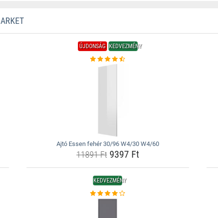
MARKET
ÚJDONSÁG
KEDVEZMÉNY
Ajtó Essen fehér 30/96 W4/30 W4/60
9397 Ft
11891 Ft
KEDVEZMÉNY