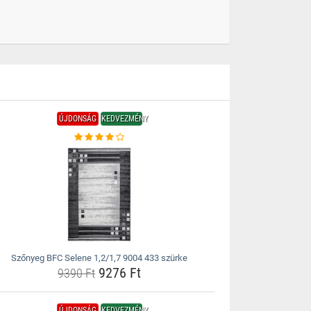
ÚJDONSÁG
KEDVEZMÉNY
Szőnyeg BFC Selene 1,2/1,7 9004 433 szürke
9276 Ft
9390 Ft
ÚJDONSÁG
KEDVEZMÉNY