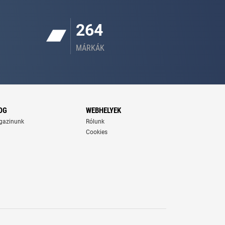
264
MÁRKÁK
OG
WEBHELYEK
gazinunk
Rólunk
Cookies