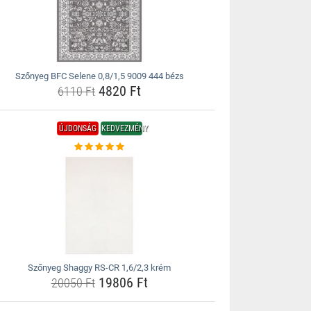
Szőnyeg BFC Selene 0,8/1,5 9009 444 bézs
4820 Ft
6110 Ft
ÚJDONSÁG
KEDVEZMÉNY
Szőnyeg Shaggy RS-CR 1,6/2,3 krém
19806 Ft
20050 Ft