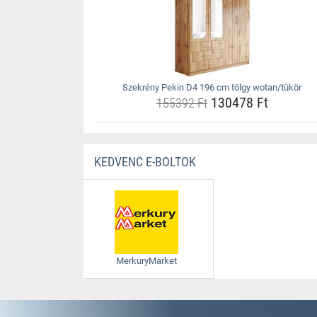
Szekrény Pekin D4 196 cm tölgy wotan/tükör
130478 Ft
155392 Ft
KEDVENC E-BOLTOK
MerkuryMarket