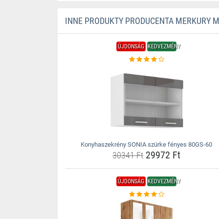
INNE PRODUKTY PRODUCENTA MERKURY 
ÚJDONSÁG
KEDVEZMÉNY
Konyhaszekrény SONIA szürke fényes 80GS-60
29972 Ft
30341 Ft
ÚJDONSÁG
KEDVEZMÉNY