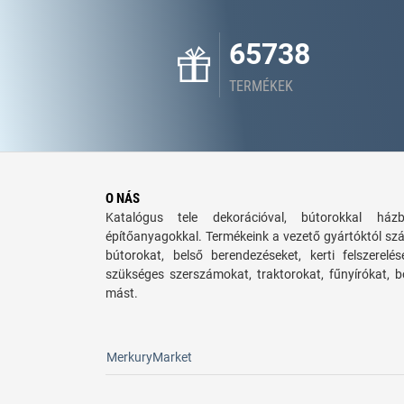
65738
TERMÉKEK
O NÁS
Katalógus tele dekorációval, bútorokkal há
építőanyagokkal. Termékeink a vezető gyártóktól sz
bútorokat, belső berendezéseket, kerti felszerelé
szükséges szerszámokat, traktorokat, fűnyírókat,
mást.
MerkuryMarket