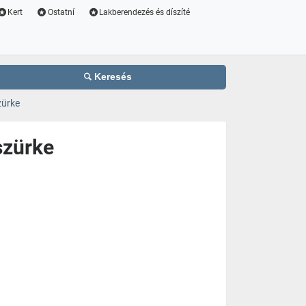
Kert
Ostatní
Lakberendezés és díszíté
Keresés
zürke
szürke