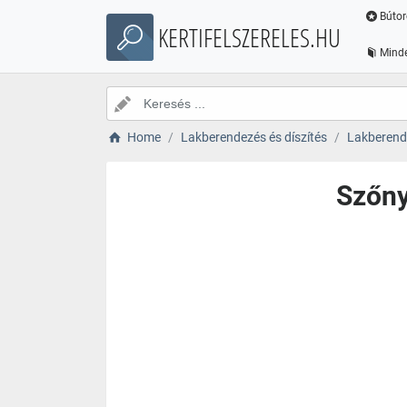
Bútor
KERTIFELSZERELES.HU
Minde
Home
Lakberendezés és díszítés
Lakberende
Szőny