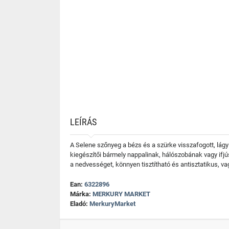
LEÍRÁS
A Selene szőnyeg a bézs és a szürke visszafogott, lág
kiegészítői bármely nappalinak, hálószobának vagy ifj
a nedvességet, könnyen tisztítható és antisztatikus, v
Ean:
6322896
Márka:
MERKURY MARKET
Eladó:
MerkuryMarket