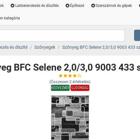
ok
Lakberendezés és díszítés
Építkezé
Szerszámok és gépek
n kategória
zés és díszíté
Szőnyegek
Szőnyeg BFC Selene 2,0/3,0 9003 433 s
eg BFC Selene 2,0/3,0 9003 433 
(Összesen
2
értékelés)
KEDVEZMÉNY
ÚJDONSÁG