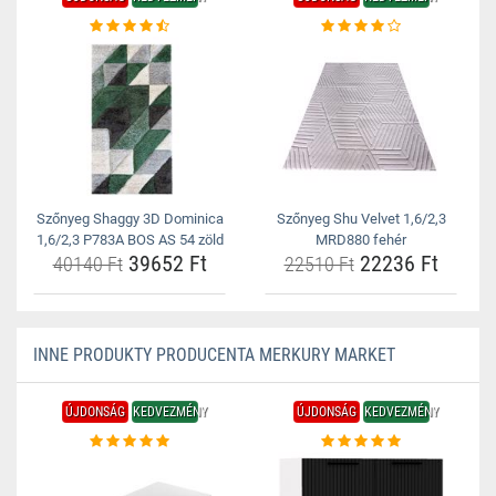
Szőnyeg Shaggy 3D Dominica
Szőnyeg Shu Velvet 1,6/2,3
1,6/2,3 P783A BOS AS 54 zöld
MRD880 fehér
39652 Ft
22236 Ft
40140 Ft
22510 Ft
INNE PRODUKTY PRODUCENTA MERKURY MARKET
ÚJDONSÁG
KEDVEZMÉNY
ÚJDONSÁG
KEDVEZMÉNY