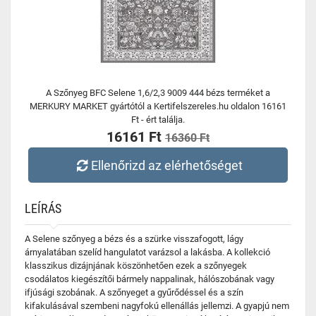
A Szőnyeg BFC Selene 1,6/2,3 9009 444 bézs terméket a
MERKURY MARKET gyártótól a Kertifelszereles.hu oldalon 16161
Ft - ért találja.
16161 Ft
16360 Ft
Ellenőrizd az elérhetőséget
LEÍRÁS
A Selene szőnyeg a bézs és a szürke visszafogott, lágy
árnyalatában szelíd hangulatot varázsol a lakásba. A kollekció
klasszikus dizájnjának köszönhetően ezek a szőnyegek
csodálatos kiegészítői bármely nappalinak, hálószobának vagy
ifjúsági szobának. A szőnyeget a gyűrődéssel és a szín
kifakulásával szembeni nagyfokú ellenállás jellemzi. A gyapjú nem