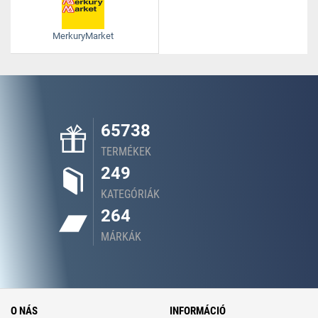
MerkuryMarket
65738
TERMÉKEK
249
KATEGÓRIÁK
264
MÁRKÁK
O NÁS
INFORMÁCIÓ