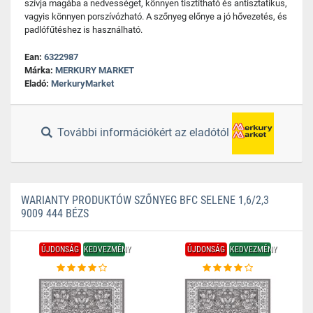
szívja magába a nedvességet, könnyen tisztítható és antisztatikus,
vagyis könnyen porszívózható. A szőnyeg előnye a jó hővezetés, és
padlófűtéshez is használható.
Ean:
6322987
Márka:
MERKURY MARKET
Eladó:
MerkuryMarket
További információkért az eladótól
WARIANTY PRODUKTÓW SZŐNYEG BFC SELENE 1,6/2,3
9009 444 BÉZS
ÚJDONSÁG
KEDVEZMÉNY
ÚJDONSÁG
KEDVEZMÉNY