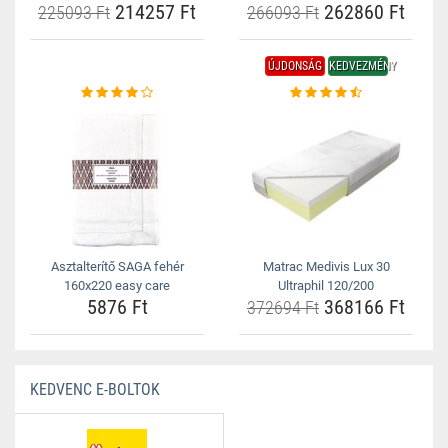
214257 Ft
262860 Ft
225093 Ft
266093 Ft
ÚJDONSÁG
KEDVEZMÉNY
Asztalterítő SAGA fehér
Matrac Medivis Lux 30
160x220 easy care
Ultraphil 120/200
5876 Ft
368166 Ft
372694 Ft
KEDVENC E-BOLTOK