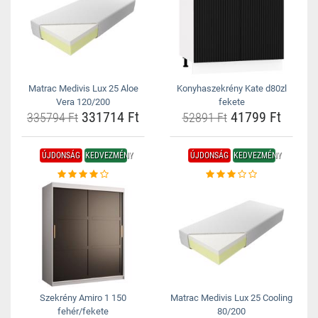
Matrac Medivis Lux 25 Aloe
Konyhaszekrény Kate d80zl
Vera 120/200
fekete
331714 Ft
41799 Ft
335794 Ft
52891 Ft
ÚJDONSÁG
KEDVEZMÉNY
ÚJDONSÁG
KEDVEZMÉNY
Szekrény Amiro 1 150
Matrac Medivis Lux 25 Cooling
fehér/fekete
80/200