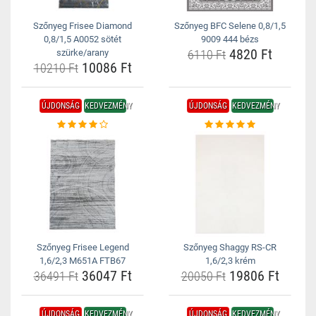
Szőnyeg Frisee Diamond
Szőnyeg BFC Selene 0,8/1,5
0,8/1,5 A0052 sötét
9009 444 bézs
4820 Ft
szürke/arany
6110 Ft
10086 Ft
10210 Ft
ÚJDONSÁG
KEDVEZMÉNY
ÚJDONSÁG
KEDVEZMÉNY
Szőnyeg Frisee Legend
Szőnyeg Shaggy RS-CR
1,6/2,3 M651A FTB67
1,6/2,3 krém
36047 Ft
19806 Ft
36491 Ft
20050 Ft
ÚJDONSÁG
KEDVEZMÉNY
ÚJDONSÁG
KEDVEZMÉNY