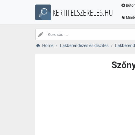
Bútor
KERTIFELSZERELES.HU
Minde
Home
Lakberendezés és díszítés
Lakberende
Szőny