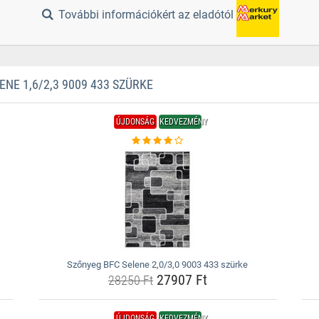
További információkért az eladótól
E 1,6/2,3 9009 433 SZÜRKE
ÚJDONSÁG
KEDVEZMÉNY
Szőnyeg BFC Selene 2,0/3,0 9003 433 szürke
27907 Ft
28250 Ft
ÚJDONSÁG
KEDVEZMÉNY