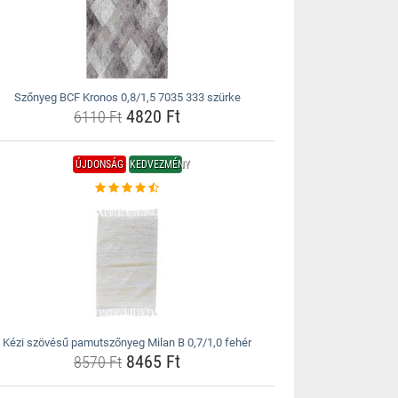
Szőnyeg BCF Kronos 0,8/1,5 7035 333 szürke
4820 Ft
6110 Ft
ÚJDONSÁG
KEDVEZMÉNY
Kézi szövésű pamutszőnyeg Milan B 0,7/1,0 fehér
8465 Ft
8570 Ft