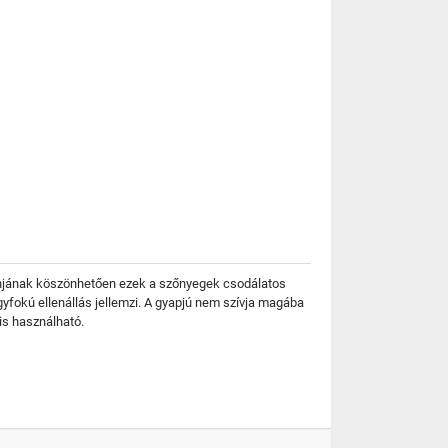
zájnjának köszönhetően ezek a szőnyegek csodálatos
yfokú ellenállás jellemzi. A gyapjú nem szívja magába
is használható.