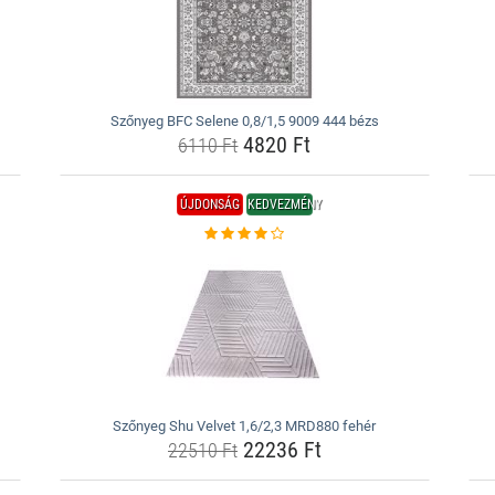
Szőnyeg BFC Selene 0,8/1,5 9009 444 bézs
4820 Ft
6110 Ft
ÚJDONSÁG
KEDVEZMÉNY
Szőnyeg Shu Velvet 1,6/2,3 MRD880 fehér
22236 Ft
22510 Ft