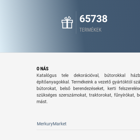
65738
TERMÉKEK
O NÁS
Katalógus tele dekorációval, bútorokkal há
építőanyagokkal. Termékeink a vezető gyártóktól sz
bútorokat, belső berendezéseket, kerti felszerelé
szükséges szerszámokat, traktorokat, fűnyírókat,
mást.
MerkuryMarket