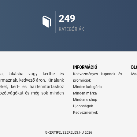
249
KATEGÓRIÁK
INFORMÁCIÓ
BL
zba, lakásba vagy kertbe és
Kedvezményes kuponok és
Ma
ármaznak, kedvező áron. Kínálunk
promóciók
seket, kert- és házfenntartáshoz
Minden kategória
 bozótvágókat és még sok minden
Minden márka
Minden e-shop
Újdonságok
Kedvezmények
©KERTIFELSZERELES.HU 2026