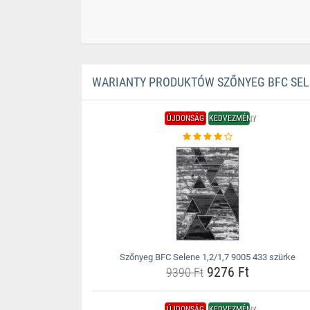
WARIANTY PRODUKTÓW SZŐNYEG BFC SELEN
ÚJDONSÁG
KEDVEZMÉNY
Szőnyeg BFC Selene 1,2/1,7 9005 433 szürke
9276 Ft
9390 Ft
ÚJDONSÁG
KEDVEZMÉNY