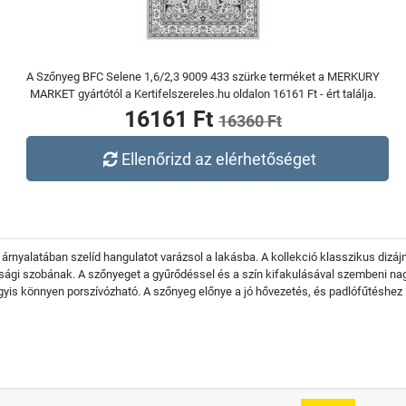
A Szőnyeg BFC Selene 1,6/2,3 9009 433 szürke terméket a MERKURY
MARKET gyártótól a Kertifelszereles.hu oldalon 16161 Ft - ért találja.
16161 Ft
16360 Ft
Ellenőrizd az elérhetőséget
y árnyalatában szelíd hangulatot varázsol a lakásba. A kollekció klasszikus di
úsági szobának. A szőnyeget a gyűrődéssel és a szín kifakulásával szembeni nag
agyis könnyen porszívózható. A szőnyeg előnye a jó hővezetés, és padlófűtéshez 