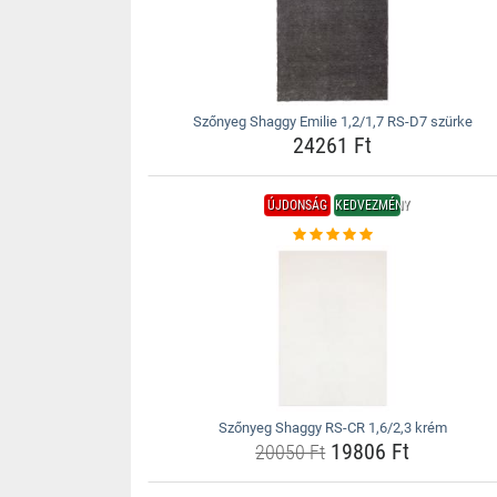
Szőnyeg Shaggy Emilie 1,2/1,7 RS-D7 szürke
24261 Ft
ÚJDONSÁG
KEDVEZMÉNY
Szőnyeg Shaggy RS-CR 1,6/2,3 krém
19806 Ft
20050 Ft