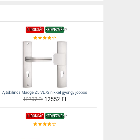
ÚJDONSÁG
KEDVEZMÉNY
Ajtókilincs Madge Z5 VL72 nikkel gyöngy jobbos
12552 Ft
12707 Ft
ÚJDONSÁG
KEDVEZMÉNY