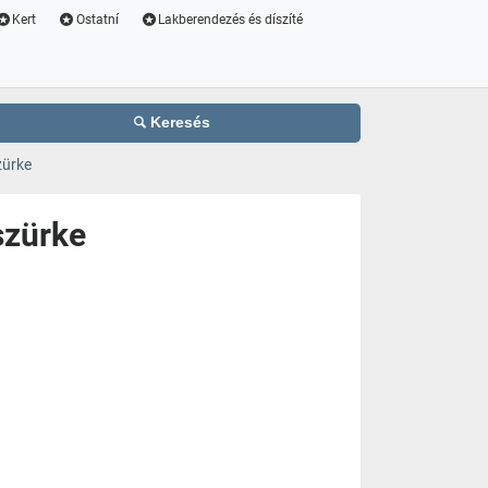
Kert
Ostatní
Lakberendezés és díszíté
Keresés
zürke
szürke