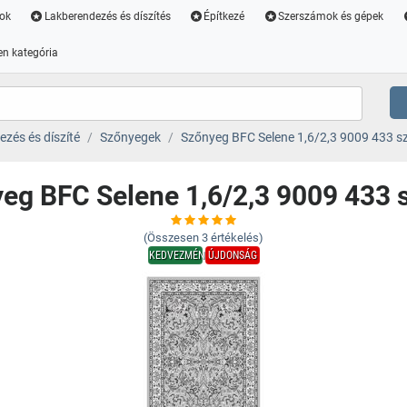
ok
Lakberendezés és díszítés
Építkezé
Szerszámok és gépek
n kategória
zés és díszíté
Szőnyegek
Szőnyeg BFC Selene 1,6/2,3 9009 433 s
eg BFC Selene 1,6/2,3 9009 433 
(Összesen
3
értékelés)
KEDVEZMÉNY
ÚJDONSÁG