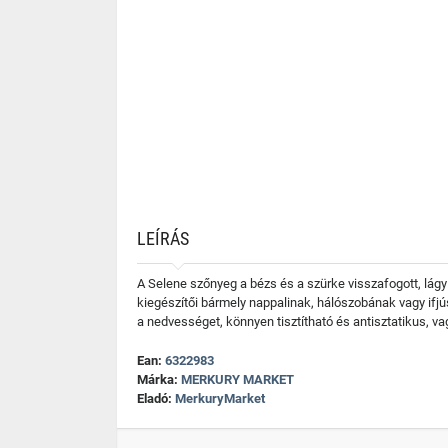
LEÍRÁS
A Selene szőnyeg a bézs és a szürke visszafogott, lág
kiegészítői bármely nappalinak, hálószobának vagy ifj
a nedvességet, könnyen tisztítható és antisztatikus, v
Ean:
6322983
Márka:
MERKURY MARKET
Eladó:
MerkuryMarket