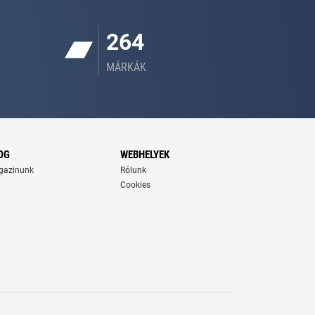
264
MÁRKÁK
OG
WEBHELYEK
gazinunk
Rólunk
Cookies