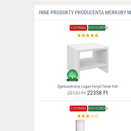
INNE PRODUKTY PRODUCENTA MERKURY 
ÚJDONSÁG
KEDVEZMÉNY
Éjjeliszekrény Logan fenyő fehér folt
22358 Ft
22131 Ft
ÚJDONSÁG
KEDVEZMÉNY