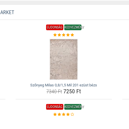
MARKET
ÚJDONSÁG
KEDVEZMÉNY
Szőnyeg Milas 0,8/1,5 Mil 201 ezüst bézs
7250 Ft
7340 Ft
ÚJDONSÁG
KEDVEZMÉNY