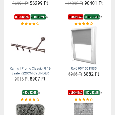
56299 Ft
90401 Ft
56991 Ft
114392 Ft
ÚJDONSÁG
KEDVEZMÉNY
ÚJDONSÁG
KEDVEZMÉNY
Karnis I Promo Classic FI 19
Roló 95/150 K835
6882 Ft
Szatén 220CM CYLINDER
6966 Ft
8907 Ft
9016 Ft
KEDVEZMÉNY
ÚJDONSÁG
KEDVEZMÉNY