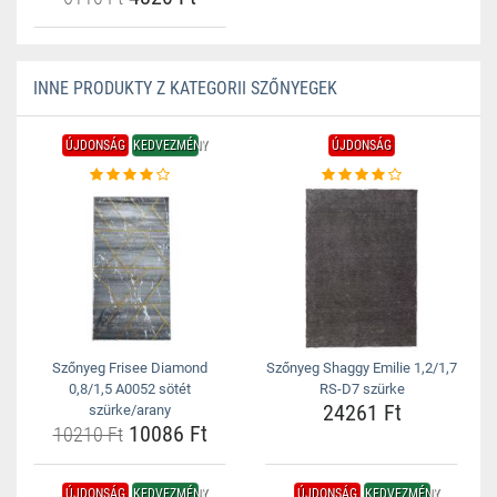
INNE PRODUKTY Z KATEGORII SZŐNYEGEK
ÚJDONSÁG
KEDVEZMÉNY
ÚJDONSÁG
Szőnyeg Frisee Diamond
Szőnyeg Shaggy Emilie 1,2/1,7
0,8/1,5 A0052 sötét
RS-D7 szürke
24261 Ft
szürke/arany
10086 Ft
10210 Ft
ÚJDONSÁG
KEDVEZMÉNY
ÚJDONSÁG
KEDVEZMÉNY