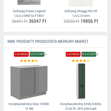
Szőnyeg Frisee Legend
Szőnyeg Shaggy RS-CR
1,6/2,3 M651A FTB67
1,6/2,3 krém
36047 Ft
19806 Ft
36491 Ft
20050 Ft
INNE PRODUKTY PRODUCENTA MERKURY MARKET
ÚJDONSÁG
KEDVEZMÉNY
ÚJDONSÁG
KEDVEZMÉNY
Konyhaszekrény Grey 105ND
Konyhaszekrény Emily D40SŁ
1F BB
2133 PL 2FR zöld matt