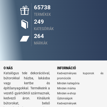
65738
TERMÉKEK
249
KATEGÓRIÁK
264
MÁRKÁK
O NÁS
INFORMÁCIÓ
Katalógus tele dekorációval,
Kedvezményes kuponok és
bútorokkal házba, lakásba
promóciók
vagy kertbe és
Minden kategória
építőanyagokkal. Termékeink a
Minden márka
vezető gyártóktól származnak,
Minden e-shop
kedvező áron. Kínálunk
Újdonságok
bútorokat, belső
Kedvezmények