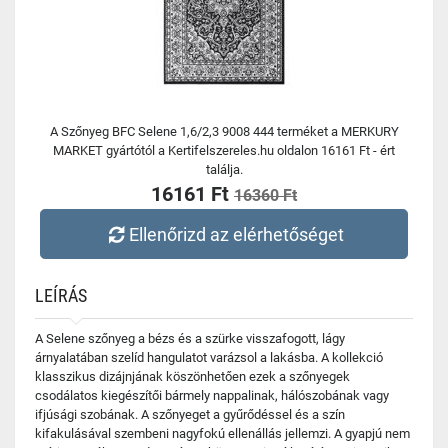
A Szőnyeg BFC Selene 1,6/2,3 9008 444 terméket a MERKURY
MARKET gyártótól a Kertifelszereles.hu oldalon 16161 Ft - ért
találja.
16161 Ft
16360 Ft
Ellenőrizd az elérhetőséget
LEÍRÁS
A Selene szőnyeg a bézs és a szürke visszafogott, lágy
árnyalatában szelíd hangulatot varázsol a lakásba. A kollekció
klasszikus dizájnjának köszönhetően ezek a szőnyegek
csodálatos kiegészítői bármely nappalinak, hálószobának vagy
ifjúsági szobának. A szőnyeget a gyűrődéssel és a szín
kifakulásával szembeni nagyfokú ellenállás jellemzi. A gyapjú nem