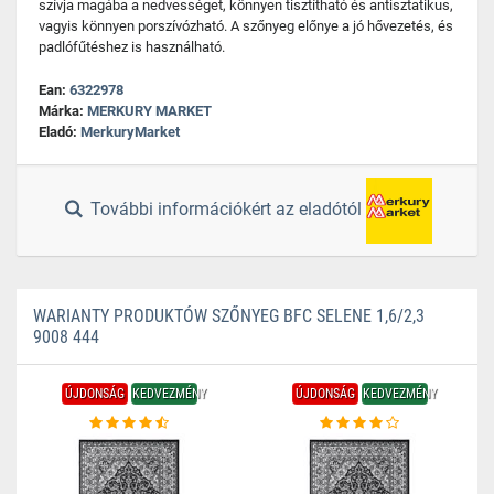
szívja magába a nedvességet, könnyen tisztítható és antisztatikus,
vagyis könnyen porszívózható. A szőnyeg előnye a jó hővezetés, és
padlófűtéshez is használható.
Ean:
6322978
Márka:
MERKURY MARKET
Eladó:
MerkuryMarket
További információkért az eladótól
WARIANTY PRODUKTÓW SZŐNYEG BFC SELENE 1,6/2,3
9008 444
ÚJDONSÁG
KEDVEZMÉNY
ÚJDONSÁG
KEDVEZMÉNY