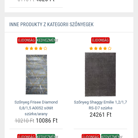
INNE PRODUKTY Z KATEGORII SZŐNYEGEK
ÚJDONSÁG
KEDVEZMÉNY
ÚJDONSÁG
Szőnyeg Frisee Diamond
Szőnyeg Shaggy Emilie 1,2/1,7
0,8/1,5 A0052 sötét
RS-D7 szürke
24261 Ft
szürke/arany
10086 Ft
10210 Ft
ÚJDONSÁG
KEDVEZMÉNY
ÚJDONSÁG
KEDVEZMÉNY