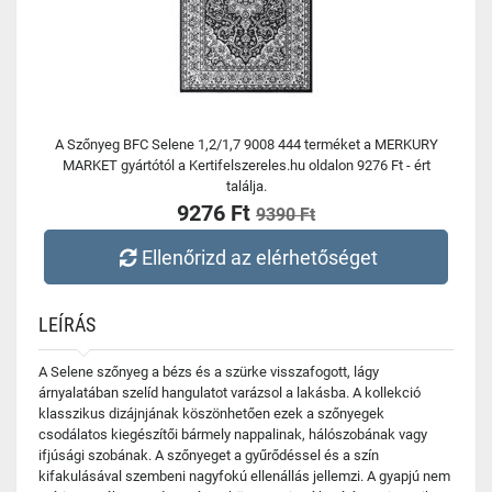
A Szőnyeg BFC Selene 1,2/1,7 9008 444 terméket a MERKURY
MARKET gyártótól a Kertifelszereles.hu oldalon 9276 Ft - ért
találja.
9276 Ft
9390 Ft
Ellenőrizd az elérhetőséget
LEÍRÁS
A Selene szőnyeg a bézs és a szürke visszafogott, lágy
árnyalatában szelíd hangulatot varázsol a lakásba. A kollekció
klasszikus dizájnjának köszönhetően ezek a szőnyegek
csodálatos kiegészítői bármely nappalinak, hálószobának vagy
ifjúsági szobának. A szőnyeget a gyűrődéssel és a szín
kifakulásával szembeni nagyfokú ellenállás jellemzi. A gyapjú nem