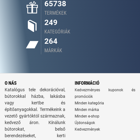
65738
TERMÉKEK
249
KATEGÓRIÁK
264
MÁRKÁK
O NÁS
INFORMÁCIÓ
Katalógus tele dekorációval,
Kedvezményes kuponok és
bútorokkal házba, lakásba
promóciók
vagy kertbe és
Minden kategória
építőanyagokkal. Termékeink a
Minden márka
vezető gyártóktól származnak,
Minden e-shop
kedvező áron. Kínálunk
Újdonságok
bútorokat, belső
Kedvezmények
berendezéseket, kerti