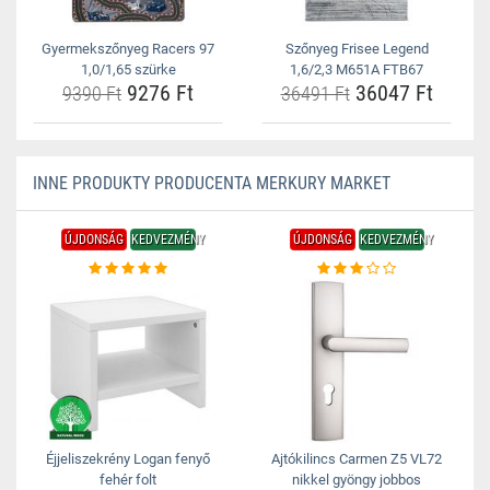
Gyermekszőnyeg Racers 97
Szőnyeg Frisee Legend
1,0/1,65 szürke
1,6/2,3 M651A FTB67
9276 Ft
36047 Ft
9390 Ft
36491 Ft
INNE PRODUKTY PRODUCENTA MERKURY MARKET
ÚJDONSÁG
KEDVEZMÉNY
ÚJDONSÁG
KEDVEZMÉNY
Éjjeliszekrény Logan fenyő
Ajtókilincs Carmen Z5 VL72
fehér folt
nikkel gyöngy jobbos