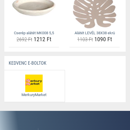
Cserép alátét MK008 5,5
Alátét LEVÉL 38X38 ekrü
1212 Ft
1090 Ft
2692 Ft
1103 Ft
KEDVENC E-BOLTOK
MerkuryMarket