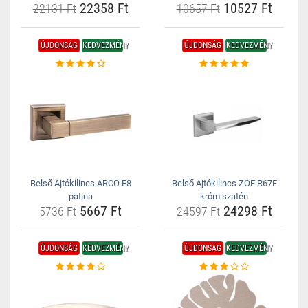
22358 Ft
10527 Ft
22131 Ft
10657 Ft
ÚJDONSÁG
KEDVEZMÉNY
ÚJDONSÁG
KEDVEZMÉNY
Belső Ajtókilincs ARCO E8
Belső Ajtókilincs ZOE R67F
patina
króm szatén
5667 Ft
24298 Ft
5736 Ft
24597 Ft
ÚJDONSÁG
KEDVEZMÉNY
ÚJDONSÁG
KEDVEZMÉNY