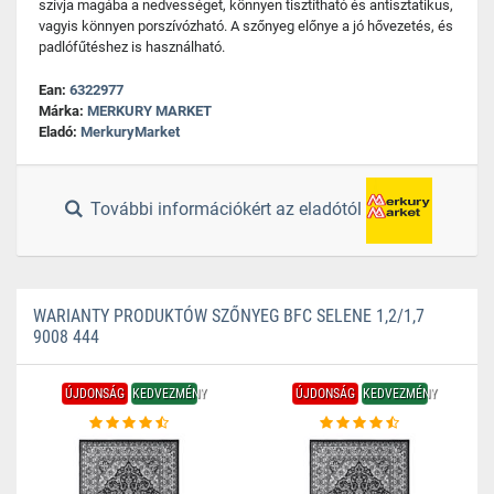
szívja magába a nedvességet, könnyen tisztítható és antisztatikus,
vagyis könnyen porszívózható. A szőnyeg előnye a jó hővezetés, és
padlófűtéshez is használható.
Ean:
6322977
Márka:
MERKURY MARKET
Eladó:
MerkuryMarket
További információkért az eladótól
WARIANTY PRODUKTÓW SZŐNYEG BFC SELENE 1,2/1,7
9008 444
ÚJDONSÁG
KEDVEZMÉNY
ÚJDONSÁG
KEDVEZMÉNY