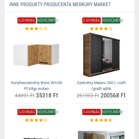
INNE PRODUKTY PRODUCENTA MERKURY MARKET
ÚJDONSÁG
KEDVEZMÉNY
ÚJDONSÁG
KEDVEZMÉNY
Konyhaszekrény Bono Wrn36
Szekrény Malani 200 L craft
Pl tölgy wotan
/grafit ajtók
35318 Ft
200568 Ft
44691 Ft
261993 Ft
ÚJDONSÁG
KEDVEZMÉNY
ÚJDONSÁG
KEDVEZMÉNY