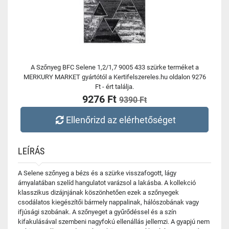
A Szőnyeg BFC Selene 1,2/1,7 9005 433 szürke terméket a
MERKURY MARKET gyártótól a Kertifelszereles.hu oldalon 9276
Ft - ért találja.
9276 Ft
9390 Ft
Ellenőrizd az elérhetőséget
LEÍRÁS
A Selene szőnyeg a bézs és a szürke visszafogott, lágy
árnyalatában szelíd hangulatot varázsol a lakásba. A kollekció
klasszikus dizájnjának köszönhetően ezek a szőnyegek
csodálatos kiegészítői bármely nappalinak, hálószobának vagy
ifjúsági szobának. A szőnyeget a gyűrődéssel és a szín
kifakulásával szembeni nagyfokú ellenállás jellemzi. A gyapjú nem