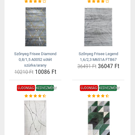
Szőnyeg Frisee Diamond
Szőnyeg Frisee Legend
0,8/1,5 A0052 sötét
1,6/2,3 M651A FTB67
36047 Ft
szürke/arany
36491 Ft
10086 Ft
10210 Ft
ÚJDONSÁG
KEDVEZMÉNY
ÚJDONSÁG
KEDVEZMÉNY