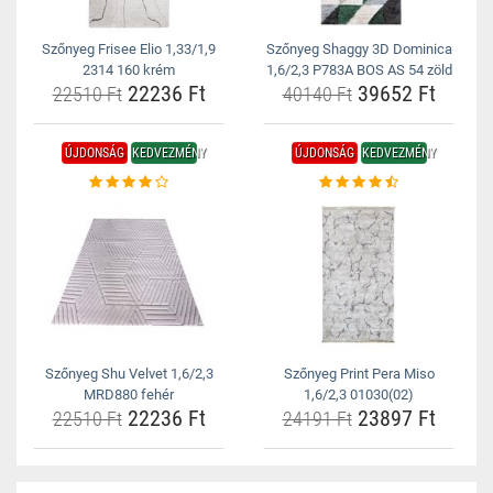
Szőnyeg Frisee Elio 1,33/1,9
Szőnyeg Shaggy 3D Dominica
2314 160 krém
1,6/2,3 P783A BOS AS 54 zöld
22236 Ft
39652 Ft
22510 Ft
40140 Ft
ÚJDONSÁG
KEDVEZMÉNY
ÚJDONSÁG
KEDVEZMÉNY
Szőnyeg Shu Velvet 1,6/2,3
Szőnyeg Print Pera Miso
MRD880 fehér
1,6/2,3 01030(02)
22236 Ft
23897 Ft
22510 Ft
24191 Ft