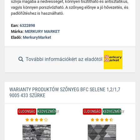
szívja magába a nedvességet, könnyen tisztítható és antisztatikus,
vagyis könnyen porszívózható. A szőnyeg előnye a jó hővezetés, és
padlófűtéshez is használható.
Ean:
6322898
Márka:
MERKURY MARKET
Eladó:
MerkuryMarket
További információkért az eladótól
WARIANTY PRODUKTÓW SZŐNYEG BFC SELENE 1,2/1,7
9005 433 SZÜRKE
ÚJDONSÁG
KEDVEZMÉNY
ÚJDONSÁG
KEDVEZMÉNY