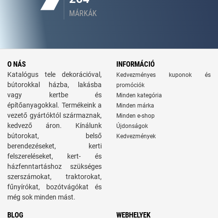
MÁRKÁK
O NÁS
INFORMÁCIÓ
Katalógus tele dekorációval,
Kedvezményes kuponok és
bútorokkal házba, lakásba
promóciók
vagy kertbe és
Minden kategória
építőanyagokkal. Termékeink a
Minden márka
vezető gyártóktól származnak,
Minden e-shop
kedvező áron. Kínálunk
Újdonságok
bútorokat, belső
Kedvezmények
berendezéseket, kerti
felszereléseket, kert- és
házfenntartáshoz szükséges
szerszámokat, traktorokat,
fűnyírókat, bozótvágókat és
még sok minden mást.
BLOG
WEBHELYEK