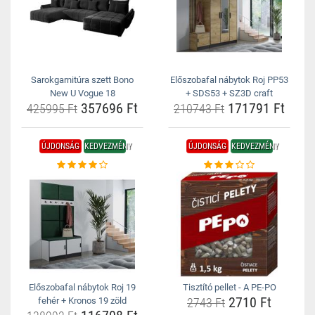
Sarokgarnitúra szett Bono
Előszobafal nábytok Roj PP53
New U Vogue 18
+ SDS53 + SZ3D craft
357696 Ft
171791 Ft
425995 Ft
210743 Ft
ÚJDONSÁG
KEDVEZMÉNY
ÚJDONSÁG
KEDVEZMÉNY
Előszobafal nábytok Roj 19
Tisztító pellet - A PE-PO
2710 Ft
fehér + Kronos 19 zöld
2743 Ft