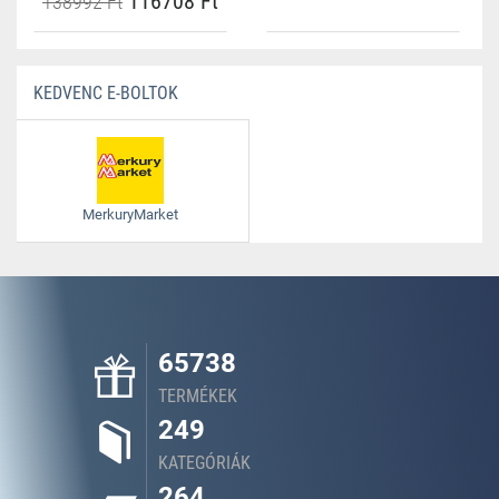
116708 Ft
138992 Ft
KEDVENC E-BOLTOK
MerkuryMarket
65738
TERMÉKEK
249
KATEGÓRIÁK
264