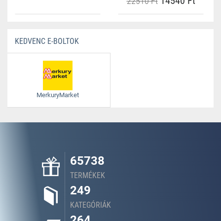
14540 Ft
22510 Ft
KEDVENC E-BOLTOK
MerkuryMarket
65738
TERMÉKEK
249
KATEGÓRIÁK
264