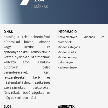
MÁRKÁK
O NÁS
INFORMÁCIÓ
Katalógus tele dekorációval,
Kedvezményes kuponok és
bútorokkal házba, lakásba
promóciók
vagy kertbe és
Minden kategória
építőanyagokkal. Termékeink a
Minden márka
vezető gyártóktól származnak,
Minden e-shop
kedvező áron. Kínálunk
Újdonságok
bútorokat, belső
Kedvezmények
berendezéseket, kerti
felszereléseket, kert- és
házfenntartáshoz szükséges
szerszámokat, traktorokat,
fűnyírókat, bozótvágókat és
még sok minden mást.
BLOG
WEBHELYEK