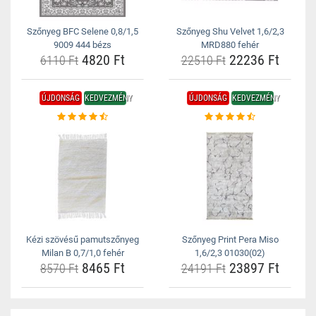
Szőnyeg BFC Selene 0,8/1,5
Szőnyeg Shu Velvet 1,6/2,3
9009 444 bézs
MRD880 fehér
4820 Ft
22236 Ft
6110 Ft
22510 Ft
ÚJDONSÁG
KEDVEZMÉNY
ÚJDONSÁG
KEDVEZMÉNY
Kézi szövésű pamutszőnyeg
Szőnyeg Print Pera Miso
Milan B 0,7/1,0 fehér
1,6/2,3 01030(02)
8465 Ft
23897 Ft
8570 Ft
24191 Ft