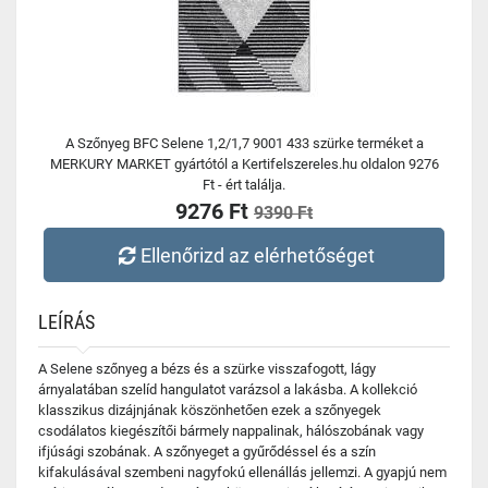
A Szőnyeg BFC Selene 1,2/1,7 9001 433 szürke terméket a
MERKURY MARKET gyártótól a Kertifelszereles.hu oldalon 9276
Ft - ért találja.
9276 Ft
9390 Ft
Ellenőrizd az elérhetőséget
LEÍRÁS
A Selene szőnyeg a bézs és a szürke visszafogott, lágy
árnyalatában szelíd hangulatot varázsol a lakásba. A kollekció
klasszikus dizájnjának köszönhetően ezek a szőnyegek
csodálatos kiegészítői bármely nappalinak, hálószobának vagy
ifjúsági szobának. A szőnyeget a gyűrődéssel és a szín
kifakulásával szembeni nagyfokú ellenállás jellemzi. A gyapjú nem