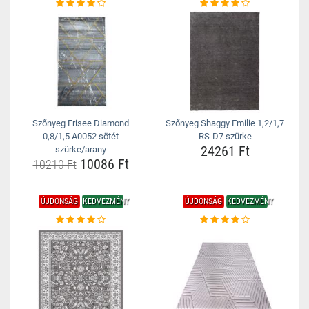
Szőnyeg Frisee Diamond
Szőnyeg Shaggy Emilie 1,2/1,7
0,8/1,5 A0052 sötét
RS-D7 szürke
24261 Ft
szürke/arany
10086 Ft
10210 Ft
ÚJDONSÁG
KEDVEZMÉNY
ÚJDONSÁG
KEDVEZMÉNY