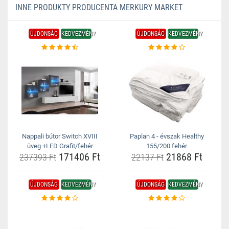
INNE PRODUKTY PRODUCENTA MERKURY MARKET
ÚJDONSÁG
KEDVEZMÉNY
ÚJDONSÁG
KEDVEZMÉNY
Nappali bútor Switch XVIII
Paplan 4 - évszak Healthy
üveg +LED Grafit/fehér
155/200 fehér
171406 Ft
21868 Ft
237393 Ft
22137 Ft
ÚJDONSÁG
KEDVEZMÉNY
ÚJDONSÁG
KEDVEZMÉNY