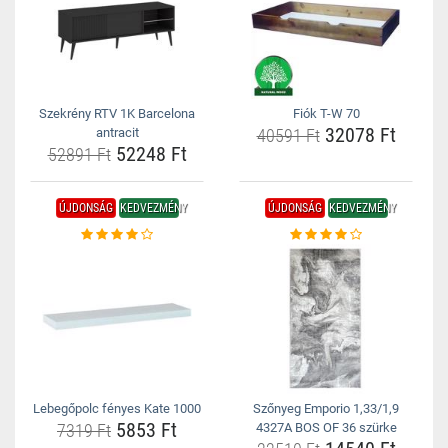
Szekrény RTV 1K Barcelona
Fiók T-W 70
32078 Ft
antracit
40591 Ft
52248 Ft
52891 Ft
ÚJDONSÁG
KEDVEZMÉNY
ÚJDONSÁG
KEDVEZMÉNY
Lebegőpolc fényes Kate 1000
Szőnyeg Emporio 1,33/1,9
5853 Ft
7319 Ft
4327A BOS OF 36 szürke