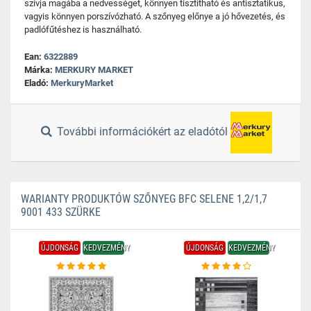
szívja magába a nedvességet, könnyen tisztítható és antisztatikus,
vagyis könnyen porszívózható. A szőnyeg előnye a jó hővezetés, és
padlófűtéshez is használható.
Ean:
6322889
Márka:
MERKURY MARKET
Eladó:
MerkuryMarket
További információkért az eladótól
WARIANTY PRODUKTÓW SZŐNYEG BFC SELENE 1,2/1,7
9001 433 SZÜRKE
ÚJDONSÁG
KEDVEZMÉNY
ÚJDONSÁG
KEDVEZMÉNY