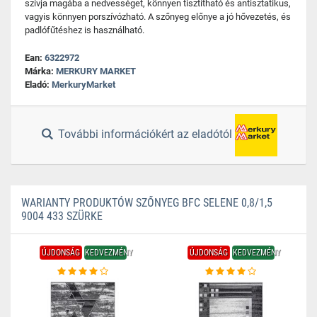
szívja magába a nedvességet, könnyen tisztítható és antisztatikus,
vagyis könnyen porszívózható. A szőnyeg előnye a jó hővezetés, és
padlófűtéshez is használható.
Ean:
6322972
Márka:
MERKURY MARKET
Eladó:
MerkuryMarket
További információkért az eladótól
WARIANTY PRODUKTÓW SZŐNYEG BFC SELENE 0,8/1,5
9004 433 SZÜRKE
ÚJDONSÁG
KEDVEZMÉNY
ÚJDONSÁG
KEDVEZMÉNY