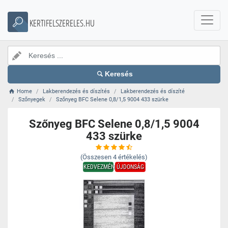
KERTIFELSZERELES.HU
Keresés
Home
Lakberendezés és díszítés
Lakberendezés és díszíté
Szőnyegek
Szőnyeg BFC Selene 0,8/1,5 9004 433 szürke
Szőnyeg BFC Selene 0,8/1,5 9004
433 szürke
(Összesen
4
értékelés)
KEDVEZMÉNY
ÚJDONSÁG