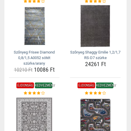
Szőnyeg Frisee Diamond
Szőnyeg Shaggy Emilie 1,2/1,7
0,8/1,5 A0052 sötét
RS-D7 szürke
24261 Ft
szürke/arany
10086 Ft
10210 Ft
ÚJDONSÁG
KEDVEZMÉNY
ÚJDONSÁG
KEDVEZMÉNY