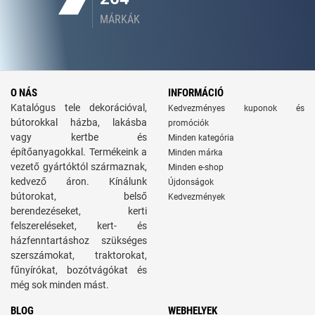
MÁRKÁK
O NÁS
INFORMÁCIÓ
Katalógus tele dekorációval,
Kedvezményes kuponok és
bútorokkal házba, lakásba
promóciók
vagy kertbe és
Minden kategória
építőanyagokkal. Termékeink a
Minden márka
vezető gyártóktól származnak,
Minden e-shop
kedvező áron. Kínálunk
Újdonságok
bútorokat, belső
Kedvezmények
berendezéseket, kerti
felszereléseket, kert- és
házfenntartáshoz szükséges
szerszámokat, traktorokat,
fűnyírókat, bozótvágókat és
még sok minden mást.
BLOG
WEBHELYEK