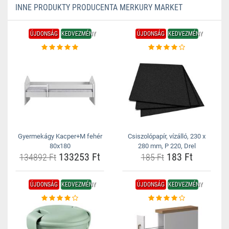
INNE PRODUKTY PRODUCENTA MERKURY MARKET
ÚJDONSÁG
KEDVEZMÉNY
ÚJDONSÁG
KEDVEZMÉNY
Gyermekágy Kacper+M fehér
Csiszolópapír, vízálló, 230 x
80x180
280 mm, P 220, Drel
133253 Ft
183 Ft
134892 Ft
185 Ft
ÚJDONSÁG
KEDVEZMÉNY
ÚJDONSÁG
KEDVEZMÉNY