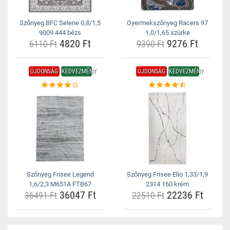
Szőnyeg BFC Selene 0,8/1,5
Gyermekszőnyeg Racers 97
9009 444 bézs
1,0/1,65 szürke
4820 Ft
9276 Ft
6110 Ft
9390 Ft
ÚJDONSÁG
KEDVEZMÉNY
ÚJDONSÁG
KEDVEZMÉNY
Szőnyeg Frisee Legend
Szőnyeg Frisee Elio 1,33/1,9
1,6/2,3 M651A FTB67
2314 160 krém
36047 Ft
22236 Ft
36491 Ft
22510 Ft