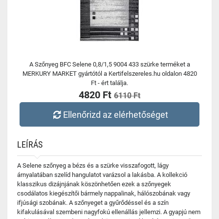
A Szőnyeg BFC Selene 0,8/1,5 9004 433 szürke terméket a
MERKURY MARKET gyártótól a Kertifelszereles.hu oldalon 4820
Ft - ért találja.
4820 Ft
6110 Ft
Ellenőrizd az elérhetőséget
LEÍRÁS
A Selene szőnyeg a bézs és a szürke visszafogott, lágy
árnyalatában szelíd hangulatot varázsol a lakásba. A kollekció
klasszikus dizájnjának köszönhetően ezek a szőnyegek
csodálatos kiegészítői bármely nappalinak, hálószobának vagy
ifjúsági szobának. A szőnyeget a gyűrődéssel és a szín
kifakulásával szembeni nagyfokú ellenállás jellemzi. A gyapjú nem