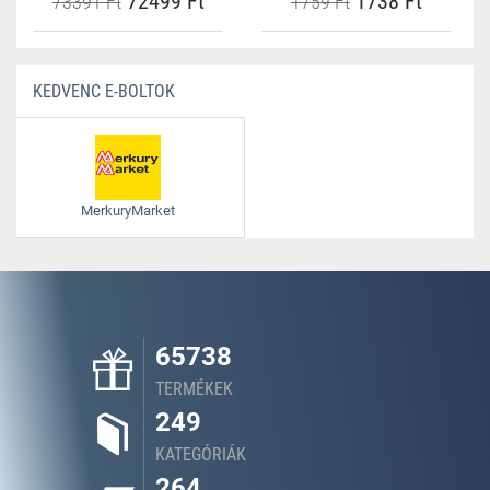
72499 Ft
1738 Ft
73391 Ft
1759 Ft
KEDVENC E-BOLTOK
MerkuryMarket
65738
TERMÉKEK
249
KATEGÓRIÁK
264