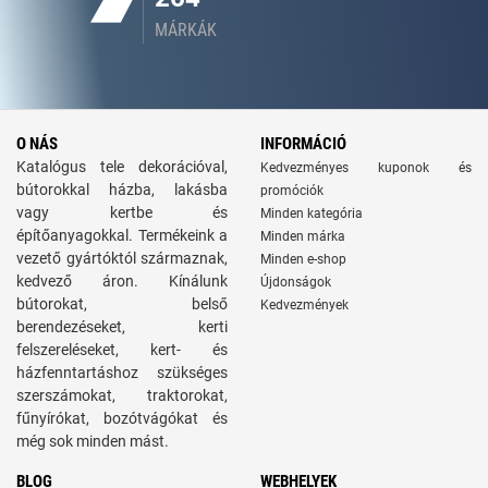
MÁRKÁK
O NÁS
INFORMÁCIÓ
Katalógus tele dekorációval,
Kedvezményes kuponok és
bútorokkal házba, lakásba
promóciók
vagy kertbe és
Minden kategória
építőanyagokkal. Termékeink a
Minden márka
vezető gyártóktól származnak,
Minden e-shop
kedvező áron. Kínálunk
Újdonságok
bútorokat, belső
Kedvezmények
berendezéseket, kerti
felszereléseket, kert- és
házfenntartáshoz szükséges
szerszámokat, traktorokat,
fűnyírókat, bozótvágókat és
még sok minden mást.
BLOG
WEBHELYEK