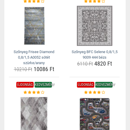
Szőnyeg Frisee Diamond
Szőnyeg BFC Selene 0,8/1,5
0,8/1,5 A0052 sötét
9009 444 bézs
4820 Ft
szürke/arany
6110 Ft
10086 Ft
10210 Ft
ÚJDONSÁG
KEDVEZMÉNY
ÚJDONSÁG
KEDVEZMÉNY