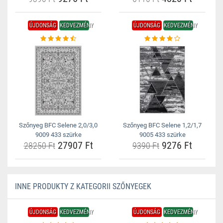
ÚJDONSÁG
KEDVEZMÉNY
ÚJDONSÁG
KEDVEZMÉNY
Szőnyeg BFC Selene 2,0/3,0
Szőnyeg BFC Selene 1,2/1,7
9009 433 szürke
9005 433 szürke
27907 Ft
9276 Ft
28250 Ft
9390 Ft
INNE PRODUKTY Z KATEGORII SZŐNYEGEK
ÚJDONSÁG
KEDVEZMÉNY
ÚJDONSÁG
KEDVEZMÉNY