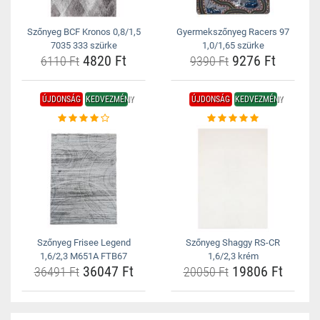
Szőnyeg BCF Kronos 0,8/1,5
Gyermekszőnyeg Racers 97
7035 333 szürke
1,0/1,65 szürke
4820 Ft
9276 Ft
6110 Ft
9390 Ft
ÚJDONSÁG
KEDVEZMÉNY
ÚJDONSÁG
KEDVEZMÉNY
Szőnyeg Frisee Legend
Szőnyeg Shaggy RS-CR
1,6/2,3 M651A FTB67
1,6/2,3 krém
36047 Ft
19806 Ft
36491 Ft
20050 Ft