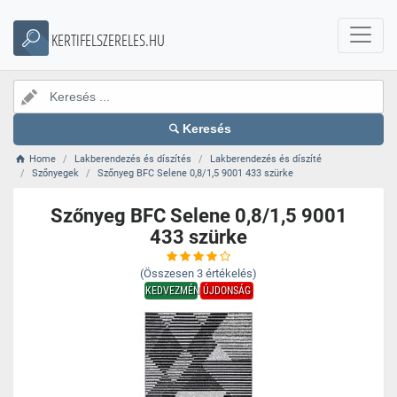
KERTIFELSZERELES.HU
Keresés
Home
Lakberendezés és díszítés
Lakberendezés és díszíté
Szőnyegek
Szőnyeg BFC Selene 0,8/1,5 9001 433 szürke
Szőnyeg BFC Selene 0,8/1,5 9001
433 szürke
(Összesen
3
értékelés)
KEDVEZMÉNY
ÚJDONSÁG