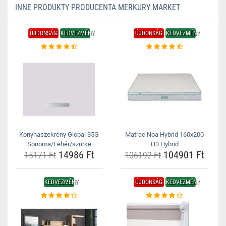
INNE PRODUKTY PRODUCENTA MERKURY MARKET
ÚJDONSÁG
KEDVEZMÉNY
ÚJDONSÁG
KEDVEZMÉNY
Konyhaszekrény Global 35G
Matrac Noa Hybrid 160x200
Sonoma/Fehér/szürke
H3 Hybrid
14986 Ft
104901 Ft
15171 Ft
106192 Ft
KEDVEZMÉNY
ÚJDONSÁG
KEDVEZMÉNY