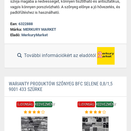
szívja magába a nedvességet, könnyen tisztítható és antisztatikus,
vagyis könnyen porszívózható. A szőnyeg előnye a jó hővezetés, és
padlófűtéshez is használható.
Ean:
6322888
Márka:
MERKURY MARKET
Eladó:
MerkuryMarket
További információkért az eladótól
WARIANTY PRODUKTÓW SZŐNYEG BFC SELENE 0,8/1,5
9001 433 SZÜRKE
ÚJDONSÁG
KEDVEZMÉNY
ÚJDONSÁG
KEDVEZMÉNY