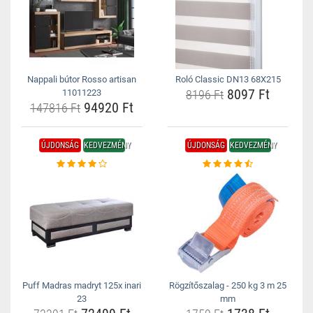
Nappali bútor Rosso artisan
Roló Classic DN13 68X215
8097 Ft
11011223
8196 Ft
94920 Ft
147816 Ft
ÚJDONSÁG
KEDVEZMÉNY
ÚJDONSÁG
KEDVEZMÉNY
Puff Madras madryt 125x inari
Rögzítőszalag - 250 kg 3 m 25
23
mm