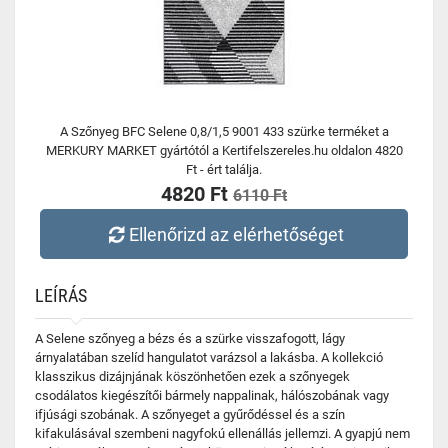
A Szőnyeg BFC Selene 0,8/1,5 9001 433 szürke terméket a
MERKURY MARKET gyártótól a Kertifelszereles.hu oldalon 4820
Ft - ért találja.
4820 Ft
6110 Ft
Ellenőrizd az elérhetőséget
LEÍRÁS
A Selene szőnyeg a bézs és a szürke visszafogott, lágy
árnyalatában szelíd hangulatot varázsol a lakásba. A kollekció
klasszikus dizájnjának köszönhetően ezek a szőnyegek
csodálatos kiegészítői bármely nappalinak, hálószobának vagy
ifjúsági szobának. A szőnyeget a gyűrődéssel és a szín
kifakulásával szembeni nagyfokú ellenállás jellemzi. A gyapjú nem