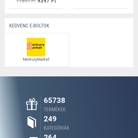
9397 Ft
11891 Ft
KEDVENC E-BOLTOK
MerkuryMarket
65738
TERMÉKEK
249
KATEGÓRIÁK
264