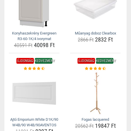
Konyhaszekrény Evergreen
Műanyag doboz Clearbox
2832 Ft
R3-60-1K/4 ivorymat
2866 Ft
40098 Ft
40591 Ft
ÚJDONSÁG
KEDVEZMÉNY
ÚJDONSÁG
KEDVEZMÉNY
Ajtó Emporium White D1K/90
Fogas lacquered
19847 Ft
W4B/90 W4B/90AVENTOS
20562 Ft