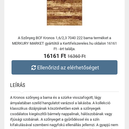
A Szőnyeg BCF Kronos 1,6/2,3 7040 222 barna terméket a
MERKURY MARKET gyártótól a Kertifelszereles.hu oldalon 16161
Ft - ért találja.
16161 Ft
16360 Ft
Ellenőrizd az elérhetőséget
LEÍRÁS
A Kronos szőnyeg a barna és a szürke visszafogott, lágy
árnyalatában szelíd hangulatot varázsol a lakásba. A kollekció
klasszikus dizájnjának köszönhetően ezek a szőnyegek
csodálatos kiegészítői bármely nappalinak, hálószobának vagy
ifjúsági szobának. A szőnyeget a gyűrődéssel és a szín
kifakulásával szembeni nagyfokú ellenállás jellemzi. A gyapjú nem