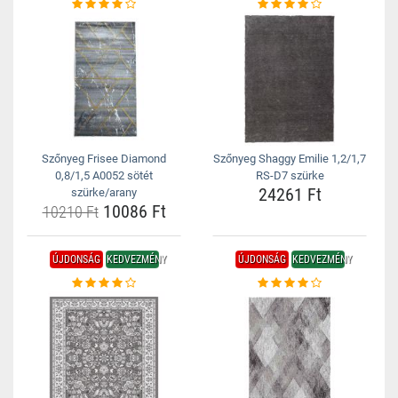
Szőnyeg Frisee Diamond
Szőnyeg Shaggy Emilie 1,2/1,7
0,8/1,5 A0052 sötét
RS-D7 szürke
24261 Ft
szürke/arany
10086 Ft
10210 Ft
ÚJDONSÁG
KEDVEZMÉNY
ÚJDONSÁG
KEDVEZMÉNY