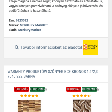
szívja magába a nedvességet, könnyen tisztítható és antisztatikus,
vagyis könnyen porszívózható. A szőnyeg előnye a jó hővezetés, és
padlófűtéshez is használható.
Ean:
6323032
Márka:
MERKURY MARKET
Eladó:
MerkuryMarket
További információkért az eladótól
WARIANTY PRODUKTÓW SZŐNYEG BCF KRONOS 1,6/2,3
7040 222 BARNA
ÚJDONSÁG
KEDVEZMÉNY
ÚJDONSÁG
KEDVEZMÉNY