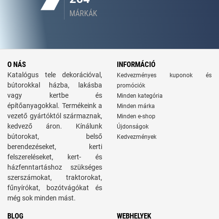
MÁRKÁK
O NÁS
INFORMÁCIÓ
Katalógus tele dekorációval,
Kedvezményes kuponok és
bútorokkal házba, lakásba
promóciók
vagy kertbe és
Minden kategória
építőanyagokkal. Termékeink a
Minden márka
vezető gyártóktól származnak,
Minden e-shop
kedvező áron. Kínálunk
Újdonságok
bútorokat, belső
Kedvezmények
berendezéseket, kerti
felszereléseket, kert- és
házfenntartáshoz szükséges
szerszámokat, traktorokat,
fűnyírókat, bozótvágókat és
még sok minden mást.
BLOG
WEBHELYEK