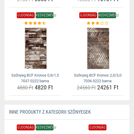
ÚJDONSÁG
KEDVEZMÉNY
ÚJDONSÁG
KEDVEZMÉNY
Szőnyeg BCF Kronos 0,8/1,5
Szőnyeg BCF Kronos 2,0/3,0
7037 0222 barna
7036 0222 barna
4820 Ft
24261 Ft
4880 Ft
24560 Ft
INNE PRODUKTY Z KATEGORII SZŐNYEGEK
ÚJDONSÁG
KEDVEZMÉNY
ÚJDONSÁG