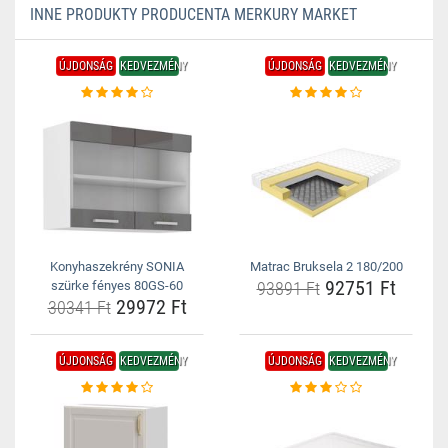
INNE PRODUKTY PRODUCENTA MERKURY MARKET
ÚJDONSÁG
KEDVEZMÉNY
ÚJDONSÁG
KEDVEZMÉNY
Konyhaszekrény SONIA
Matrac Bruksela 2 180/200
92751 Ft
szürke fényes 80GS-60
93891 Ft
29972 Ft
30341 Ft
ÚJDONSÁG
KEDVEZMÉNY
ÚJDONSÁG
KEDVEZMÉNY