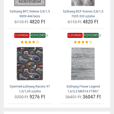
Szőnyeg BFC Selene 0,8/1,5
Szőnyeg BCF Kronos 0,8/1,5
9009 444 bézs
7035 333 szürke
4820 Ft
4820 Ft
6110 Ft
6110 Ft
ÚJDONSÁG
KEDVEZMÉNY
ÚJDONSÁG
KEDVEZMÉNY
Gyermekszőnyeg Racers 97
Szőnyeg Frisee Legend
1,0/1,65 szürke
1,6/2,3 M651A FTB67
9276 Ft
36047 Ft
9390 Ft
36491 Ft