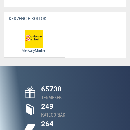
KEDVENC E-BOLTOK
MerkuryMarket
65738
TERMÉKEK
249
KATEGÓRIÁK
264