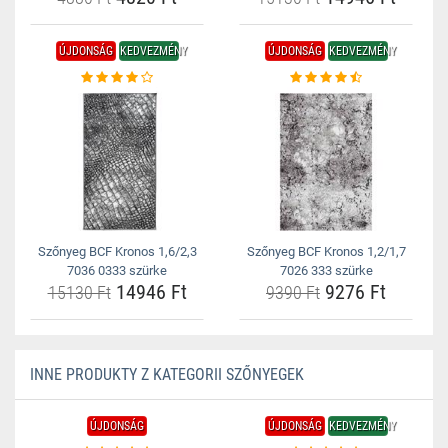
ÚJDONSÁG
KEDVEZMÉNY
ÚJDONSÁG
KEDVEZMÉNY
Szőnyeg BCF Kronos 1,6/2,3
Szőnyeg BCF Kronos 1,2/1,7
7036 0333 szürke
7026 333 szürke
14946 Ft
9276 Ft
15130 Ft
9390 Ft
INNE PRODUKTY Z KATEGORII SZŐNYEGEK
ÚJDONSÁG
ÚJDONSÁG
KEDVEZMÉNY