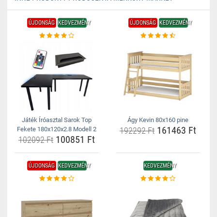
ÚJDONSÁG
KEDVEZMÉNY
ÚJDONSÁG
KEDVEZMÉNY
Játék Íróasztal Sarok Top
Ágy Kevin 80x160 pine
161463 Ft
Fekete 180x120x2.8 Modell 2
192292 Ft
100851 Ft
102092 Ft
ÚJDONSÁG
KEDVEZMÉNY
KEDVEZMÉNY