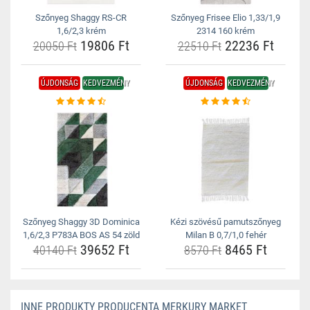
Szőnyeg Shaggy RS-CR
Szőnyeg Frisee Elio 1,33/1,9
1,6/2,3 krém
2314 160 krém
19806 Ft
22236 Ft
20050 Ft
22510 Ft
ÚJDONSÁG
KEDVEZMÉNY
ÚJDONSÁG
KEDVEZMÉNY
Szőnyeg Shaggy 3D Dominica
Kézi szövésű pamutszőnyeg
1,6/2,3 P783A BOS AS 54 zöld
Milan B 0,7/1,0 fehér
39652 Ft
8465 Ft
40140 Ft
8570 Ft
INNE PRODUKTY PRODUCENTA MERKURY MARKET