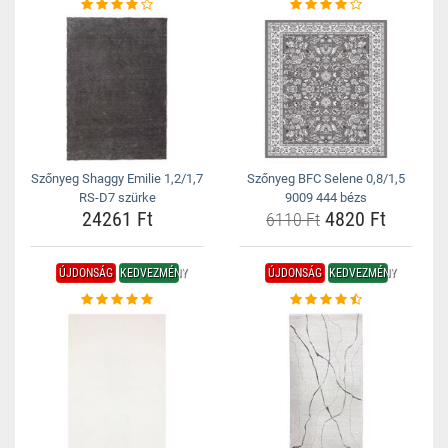
Szőnyeg Shaggy Emilie 1,2/1,7
Szőnyeg BFC Selene 0,8/1,5
RS-D7 szürke
9009 444 bézs
24261 Ft
4820 Ft
6110 Ft
ÚJDONSÁG
KEDVEZMÉNY
ÚJDONSÁG
KEDVEZMÉNY