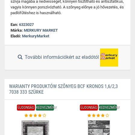
szívja magába a nedvességet, könnyen tisztítható és antisztatikus,
vagyis könnyen porszívózható. A szőnyeg előnye a jó hővezetés, és
padlófűtéshez is használható.
Ean:
6323027
Márka:
MERKURY MARKET
Eladó:
MerkuryMarket
További információkért az eladótól
WARIANTY PRODUKTÓW SZŐNYEG BCF KRONOS 1,6/2,3
7038 333 SZÜRKE
ÚJDONSÁG
KEDVEZMÉNY
ÚJDONSÁG
KEDVEZMÉNY