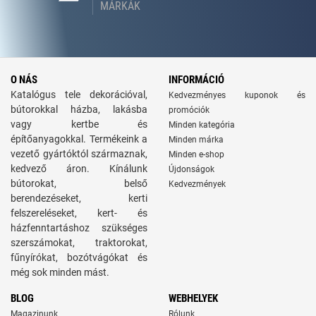
MÁRKÁK
O NÁS
INFORMÁCIÓ
Katalógus tele dekorációval,
Kedvezményes kuponok és
bútorokkal házba, lakásba
promóciók
vagy kertbe és
Minden kategória
építőanyagokkal. Termékeink a
Minden márka
vezető gyártóktól származnak,
Minden e-shop
kedvező áron. Kínálunk
Újdonságok
bútorokat, belső
Kedvezmények
berendezéseket, kerti
felszereléseket, kert- és
házfenntartáshoz szükséges
szerszámokat, traktorokat,
fűnyírókat, bozótvágókat és
még sok minden mást.
BLOG
WEBHELYEK
Magazinunk
Rólunk