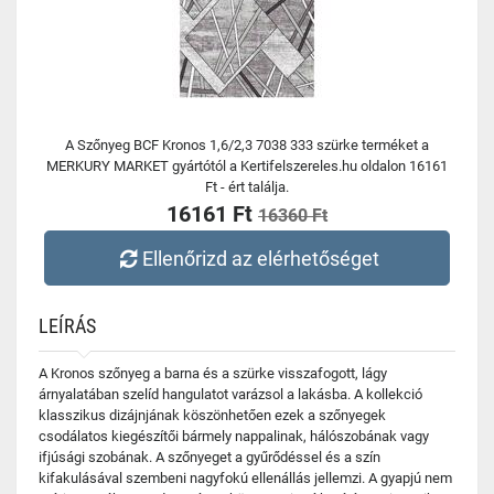
A Szőnyeg BCF Kronos 1,6/2,3 7038 333 szürke terméket a
MERKURY MARKET gyártótól a Kertifelszereles.hu oldalon 16161
Ft - ért találja.
16161 Ft
16360 Ft
Ellenőrizd az elérhetőséget
LEÍRÁS
A Kronos szőnyeg a barna és a szürke visszafogott, lágy
árnyalatában szelíd hangulatot varázsol a lakásba. A kollekció
klasszikus dizájnjának köszönhetően ezek a szőnyegek
csodálatos kiegészítői bármely nappalinak, hálószobának vagy
ifjúsági szobának. A szőnyeget a gyűrődéssel és a szín
kifakulásával szembeni nagyfokú ellenállás jellemzi. A gyapjú nem