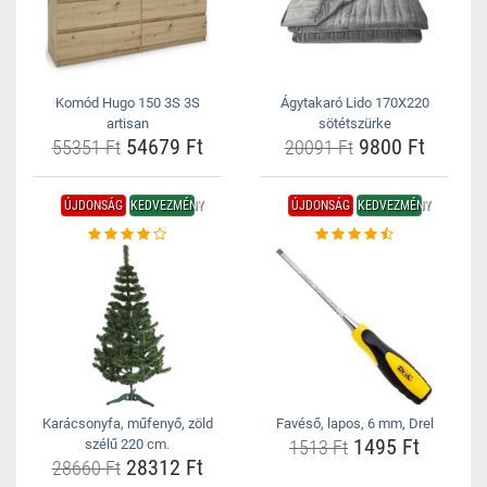
Komód Hugo 150 3S 3S
Ágytakaró Lido 170X220
artisan
sötétszürke
54679 Ft
9800 Ft
55351 Ft
20091 Ft
ÚJDONSÁG
KEDVEZMÉNY
ÚJDONSÁG
KEDVEZMÉNY
Karácsonyfa, műfenyő, zöld
Favéső, lapos, 6 mm, Drel
1495 Ft
szélű 220 cm.
1513 Ft
28312 Ft
28660 Ft